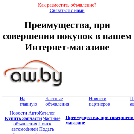
Как разместить объявление?
Связаться с нами
Преимущества, при
совершении покупок в нашем
Интернет-магазине
На
Частные
Новости
П
главную
объявления
партнеров
а
Новости
АвтоКаталог
Преимущества, при совершени
Купить Запчасти
Частные
магазине
объявления
Поиск
автомобилей
Подать