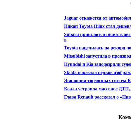
Jaguar откажется от автомобил
Пикап Toyota Hilux стал деше
Subaru пришлось отзывать авто
»
Toyota нацелилась на рекорд 
Mitsubishi запустила в произво
Hyundai и Kia заподозрили суд
Skoda показала первое изобра
Эволюция тормозных систем KI
Коала устроила массовое ДТП, 
Глава Renault рассказал о «Ни
Комм