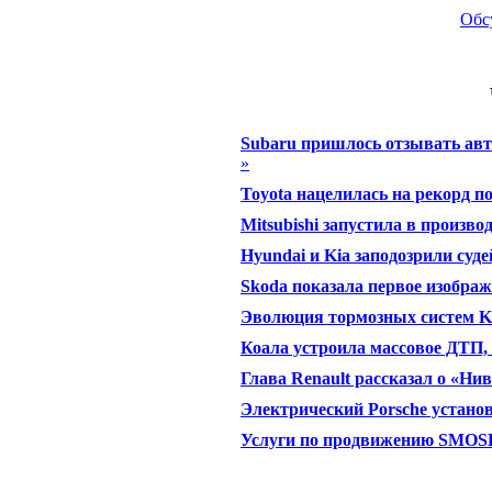
Обс
Subaru пришлось отзывать авто
»
Toyota нацелилась на рекорд 
Mitsubishi запустила в произво
Hyundai и Kia заподозрили суд
Skoda показала первое изобра
Эволюция тормозных систем KI
Коала устроила массовое ДТП, 
Глава Renault рассказал о «Ни
Электрический Porsche устано
Услуги по продвижению SMO