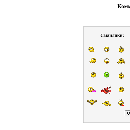
Комм
Смайлики: