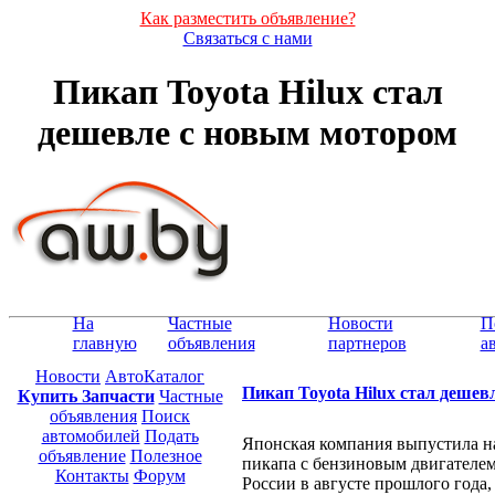
Как разместить объявление?
Связаться с нами
Пикап Toyota Hilux стал
дешевле с новым мотором
На
Частные
Новости
П
главную
объявления
партнеров
а
Новости
АвтоКаталог
Пикап Toyota Hilux стал деше
Купить Запчасти
Частные
объявления
Поиск
автомобилей
Подать
Японская компания выпустила н
объявление
Полезное
пикапа с бензиновым двигателем
Контакты
Форум
России в августе прошлого года,