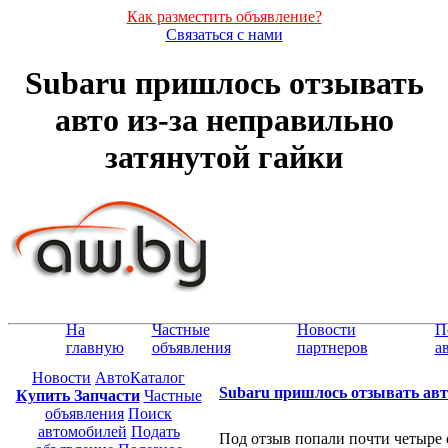
Как разместить объявление?
Связаться с нами
Subaru пришлось отзывать
авто из-за неправильно
затянутой гайки
На
Частные
Новости
П
главную
объявления
партнеров
а
Новости
АвтоКаталог
Subaru пришлось отзывать авто
Купить Запчасти
Частные
объявления
Поиск
автомобилей
Подать
Под отзыв попали почти четыре