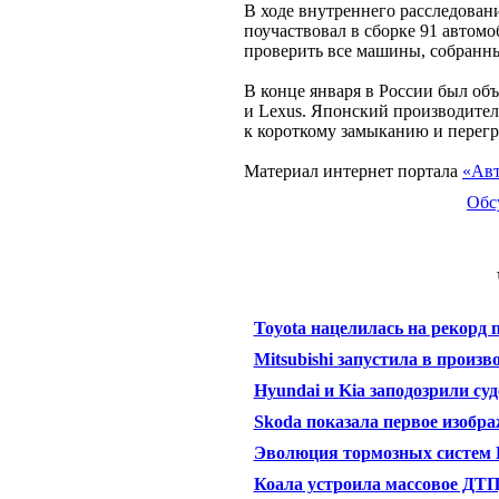
В ходе внутреннего расследовани
поучаствовал в сборке 91 автом
проверить все машины, собранные
В конце января в России был об
и Lexus. Японский производител
к короткому замыканию и перегре
Материал интернет портала
«Авт
Обс
Toyota нацелилась на рекорд
Mitsubishi запустила в произ
Hyundai и Kia заподозрили су
Skoda показала первое изобр
Эволюция тормозных систем K
Коала устроила массовое ДТП,