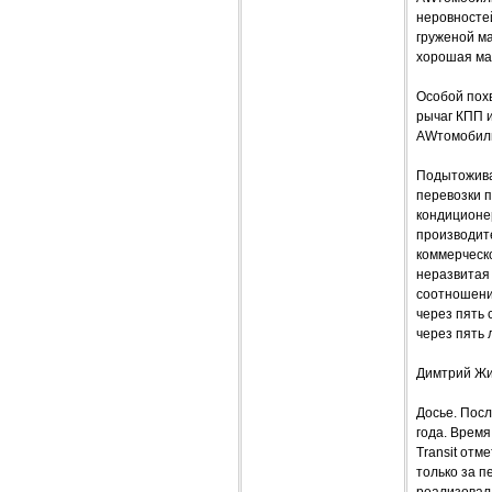
неровностей
груженой ма
хорошая ма
Особой похв
рычаг КПП и
AWтомобили
Подытожива
перевозки п
кондиционе
производите
коммерческо
неразвитая 
соотношение
через пять 
через пять 
Димтрий Жи
Досье. Посл
года. Время
Transit отм
только за п
реализовал