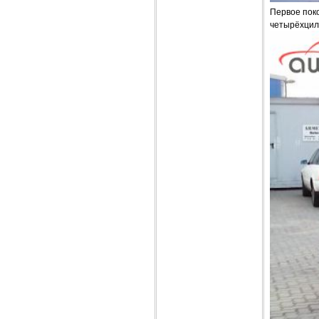
Первое поко
четырёхцил