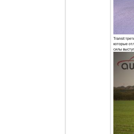
Transit тре
которые от
силы высту