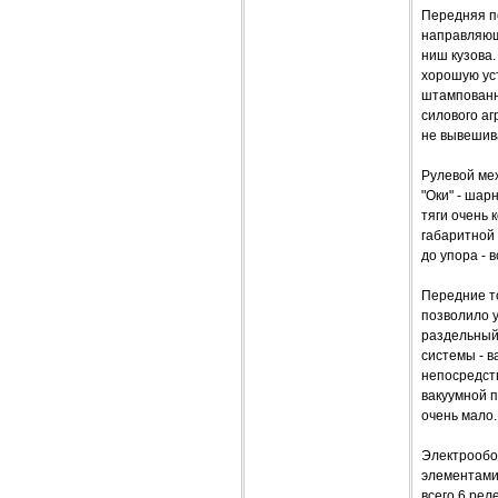
Передняя по
направляющ
ниш кузова.
хорошую ус
штампованн
силового аг
не вывешив
Рулевой ме
"Оки" - шар
тяги очень 
габаритной 
до упора - в
Передние т
позволило 
раздельный
системы - в
непосредств
вакуумной п
очень мало.
Электрообо
элементами
всего 6 ре