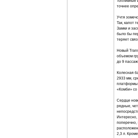
Топливные 
точнее опре
Учтя зомеч
Так, капот 
Замки и за
было бы пер
теряет связ
Новый Trans
объемом гру
до 9 пассаж
Колесная ба
2933 мм, ср
платформы и
«Комби» со
Сердце ново
рядные, че
непосредст
Интересно, 
поперечно, 
расположен
2,3 л. Кром