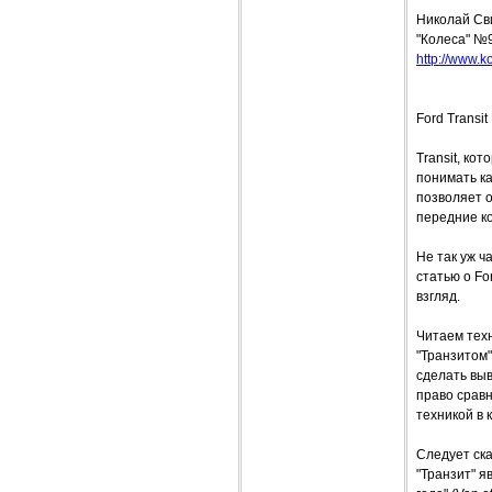
Николай Св
"Колеса" №
http://www.ko
Ford Transi
Transit, ко
понимать ка
позволяет о
передние к
Не так уж ч
статью о Fo
взгляд.
Читаем техн
"Транзитом"
сделать вы
право сравн
техникой в 
Следует ска
"Транзит" я