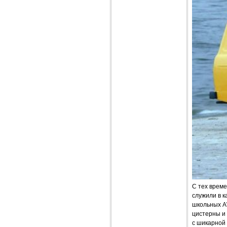
С тех време
служили в 
школьных A
цистерны и 
с шикарной 