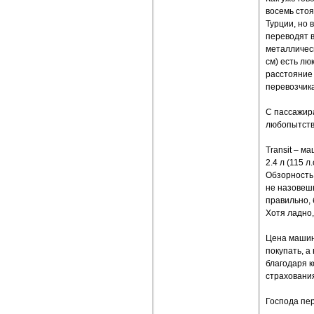
восемь стоя
Турции, но 
переводят в
металлическ
см) есть лю
расстояние 
перевозчика
С пассажир
любопытств
Transit – м
2.4 л (115 
Обзорность 
не назовешь
правильно, 
Хотя ладно,
Цена машины
покупать, а
благодаря 
страховани
Господа пер