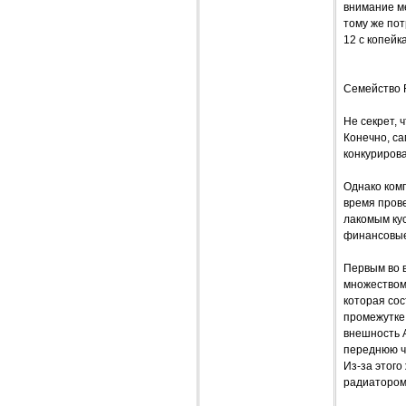
внимание ме
тому же по
12 с копейк
Семейство F
Не секрет,
Конечно, са
конкурирова
Однако комп
время прове
лакомым ку
финансовые
Первым во в
множеством
которая сос
промежутке 
внешность A
переднюю ча
Из-за этого
радиатором