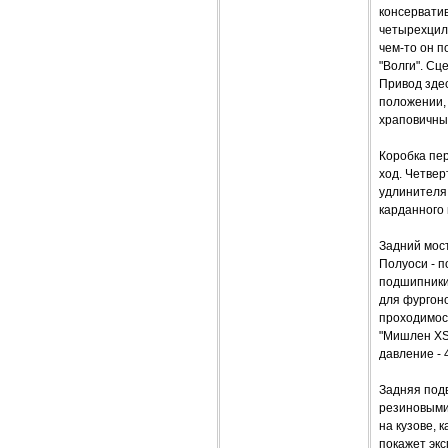
консерватив
четырехцил
чем-то он п
"Волги". Сц
Привод здес
положении,
храповичны
Коробка пер
ход. Четвер
удлинителя
карданного
Задний мост
Полуоси - 
подшипники
для фургоно
проходимост
"Мишлен XSA
давление - 4
Задняя подв
резиновыми
на кузове, 
покажет экс