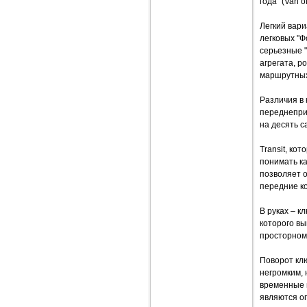
года" (Van o
Легкий вар
легковых "Ф
серьезные 
агрегата, р
маршрутных
Различия в
переднепри
на десять с
Transit, ко
понимать ка
позволяет о
передние к
В руках – к
которого вы
просторном
Поворот кл
негромким, 
временные в
являются оп