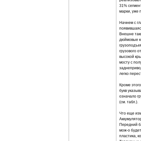
31% сегмен
марки, уже
Начнем с гл
появившаяся
Внешне таки
дюймовые к
грузоподъем
грузового о
высокой кр
мосту с пол
заднеприво
легко перес
Кроме этого
букв указыв
означало гр
(см. табл.).
Что еще из
Аккумулятор
Передний ба
мож-о будет
пластика, к