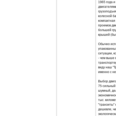
1965 года и
двигателями
грузоподъем
колесной б
компактная 
проемов две
большей гр
крышей (быв
Обычно испо
упакованны
ситуации, к
- чем выше 
транспортер
виду наш "Т
именно с не
Выбор двиг
75-сильный
шумный, дел
экономичнос
тыс. киломе
"транзиты"
дешевле, че
экологическ