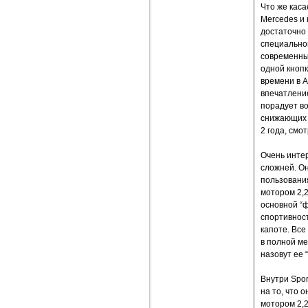
Что же каса
Mercedes и
достаточно
специальной
современный
одной кнопк
времени в 
впечатлени
порадует в
снижающих 
2 года, смо
Очень интер
сложней. Он
пользовани
мотором 2,2
основной “ф
спортивнос
капоте. Все
в полной ме
назовут ее 
Внутри Spor
на то, что 
мотором 2,