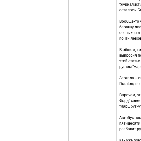
"журналисти
осталось. Б
Вообще-то у
баранку люб
очень хочет
почти легк
В общем, те
выпросил по
этой статьи
ругаем "мар
Зеркала – о
Duratorq не
Впрочем, эт
Форд" совме
"маршрутку"
Автобус пок
пятидесяти 
разбавит ру
Как уже гов