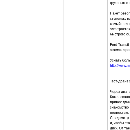
грузовым от
Пакет безо
ступеньку н
самый полны
электросте
быстрого об
Ford Transi
экземпляров
Узнать боль
http://www.m
Тест-драйв
Через два ч
Какая своло
принес длин
знакомство 
полностью.
Спидометр в
и, чтобы ег
диск. От та