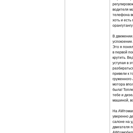
регулировок
водителя м
телефона вн
хоть и есть
орангутангу
В движении.
успокоение.
Это я понял
в первой по
крутить. Ве
уступая в э
разбираться
привели к т
груженного 
мотора впол
была! Топлю
тебе и дизе
машиной, вс
На AWтомаг
уверенно д
салоне на у
двигателя п
AWтомобили