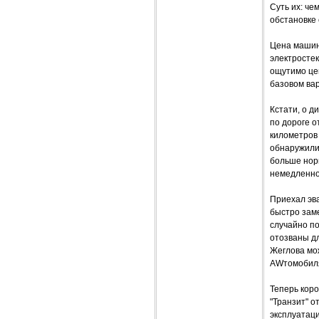
Суть их: ч
обстановке 
Цена машины
электростек
ощутимо цен
базовом вар
Кстати, о д
по дороге о
километров 
обнаружили
больше норм
немедленно
Приехал эва
быстро зам
случайно по
отозваны дл
Жеглова мо
AWтомобилях
Теперь кор
"Транзит" о
эксплуатаци