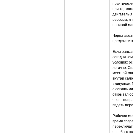
практически
при тормож
двигатель я
рессоры, я 
на такой ма
Через шесть
представит
Если раньш
сегодня ком
условиях о
логично. Сп
местной маш
внутри сал
«жигулях».
с легковыми
открывал ос
очень понр
видеть пере
Рабочее мес
время совре
переключате
еще бы с ц