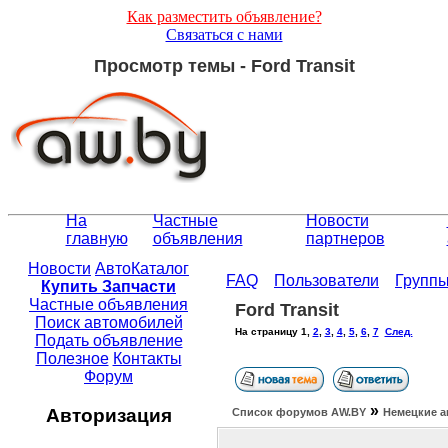
Как разместить объявление?
Связаться с нами
Просмотр темы - Ford Transit
На
Частные
Новости
главную
объявления
партнеров
Новости
АвтоКаталог
FAQ
Пользователи
Групп
Купить Запчасти
Частные объявления
Ford Transit
Поиск автомобилей
На страницу
1
,
2
,
3
,
4
,
5
,
6
,
7
След.
Подать объявление
Полезное
Контакты
Форум
»
Авторизация
Список форумов АW.BY
Немецкие а