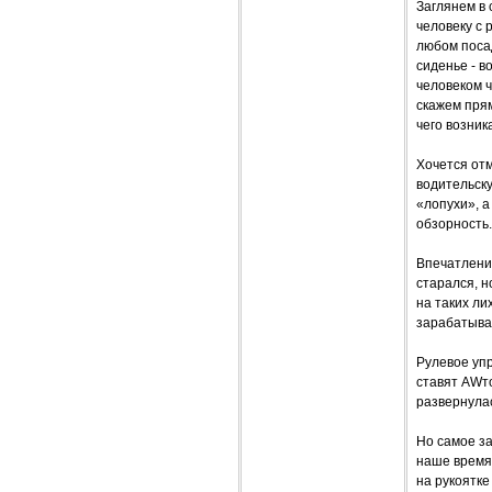
Заглянем в 
человеку с 
любом посад
сиденье - в
человеком 
скажем прям
чего возник
Хочется от
водительску
«лопухи», а
обзорность.
Впечатления
старался, н
на таких ли
зарабатыват
Рулевое уп
ставят AWто
развернулась
Но самое за
наше время.
на рукоятке