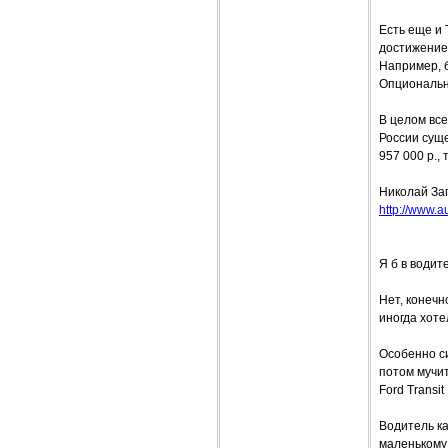
Есть еще и 
достижение 
Например, б
Опциональн
В целом все
России сущ
957 000 р.,
Николай За
http://www.a
Я б в води
Нет, конечн
иногда хоте
Особенно си
потом мучи
Ford Transit
Водитель ка
маленькому 