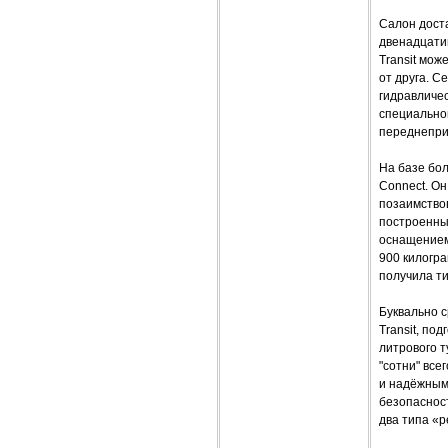
Салон доста
двенадцати
Transit мож
от друга. С
гидравличес
специально
переднепри
На базе бол
Connect. Он
позаимствов
построенны
оснащением
900 килогра
получила ти
Буквально с
Transit, по
литрового т
"сотни" все
и надёжным
безопаснос
два типа «р