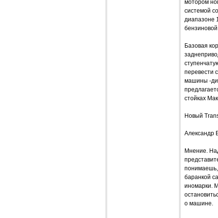
мотором но
системой co
диапазоне 1
бензиновой 
Базовая кор
заднепривод
ступенчату
перевести с
машины -ди
предлагает
стойках Мак
Новый Trans
Александр 
Мнение. Над
представите
понимаешь, 
баранкой с
иномарки. 
остановитьс
о машине.