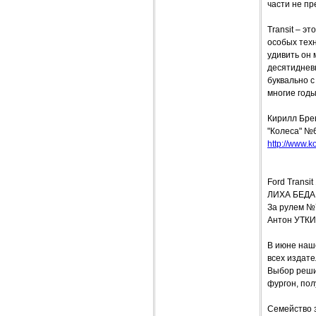
части не пр
Transit – э
особых тех
удивить он
десятидневн
буквально 
многие годы
Кирилл Бре
"Колеса" №
http://www.k
Ford Transit
ЛИХА БЕДА
За рулем №
Антон УТК
В июне наш
всех издат
Выбор реши
фургон, пол
Семейство 