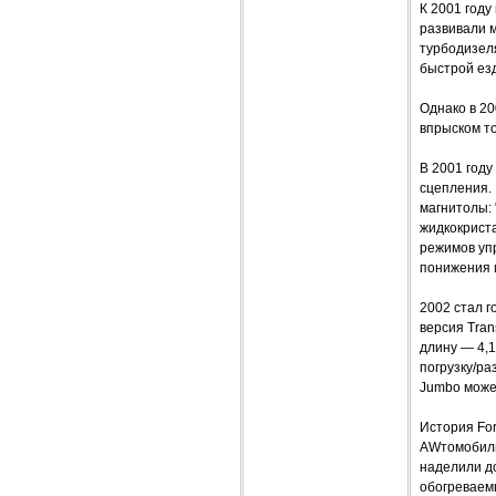
К 2001 году
развивали м
турбодизеля
быстрой ез
Однако в 20
впрыском то
В 2001 году
сцепления.
магнитолы: 
жидкокрист
режимов упр
понижения 
2002 стал г
версия Tran
длину — 4,1
погрузку/ра
Jumbo может
История For
AWтомобильн
наделили до
обогреваем