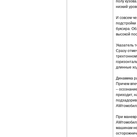
полу кузова
низкий уров
И совсем че
подстройки 
буксира. Об
высокой пос
Указатель т
Сразу отмеч
трехтонному
горизонталь
длинные хо
Динамика ра
Причем впе
– осознание
приходит, н
подзадорив
AWтомобиля
При маневри
AWтомобиля 
машинам не 
осторожнича