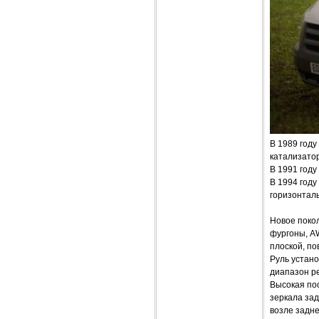
В 1989 году
катализато
В 1991 год
В 1994 год
горизонталь
Новое покол
фургоны, A
плоской, п
Руль устано
диапазон р
Высокая по
зеркала зад
возле задне