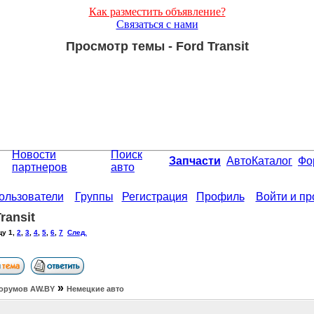
Как разместить объявление?
Связаться с нами
Просмотр темы - Ford Transit
Новости
Поиск
Запчасти
АвтоКаталог
Фо
партнеров
авто
ользователи
Группы
Регистрация
Профиль
Войти и п
ransit
цу
1
,
2
,
3
,
4
,
5
,
6
,
7
След.
»
орумов АW.BY
Немецкие авто