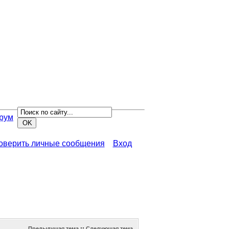
рум
роверить личные сообщения
Вход
Предыдущая тема
::
Следующая тема