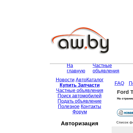
На
Частные
главную
объявления
Новости
АвтоКаталог
FAQ
П
Купить Запчасти
Частные объявления
Ford T
Поиск автомобилей
На страни
Подать объявление
Полезное
Контакты
Форум
Авторизация
Список ф