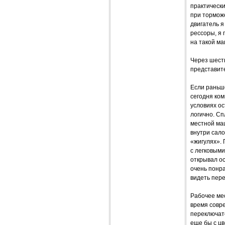
практически
при тормож
двигатель я
рессоры, я 
на такой ма
Через шесть
представит
Если раньш
сегодня ком
условиях о
логично. Сп
местной маш
внутри сал
«жигулях».
с легковыми
открывал ос
очень понр
видеть пере
Рабочее мес
время совре
переключате
еще бы с ц