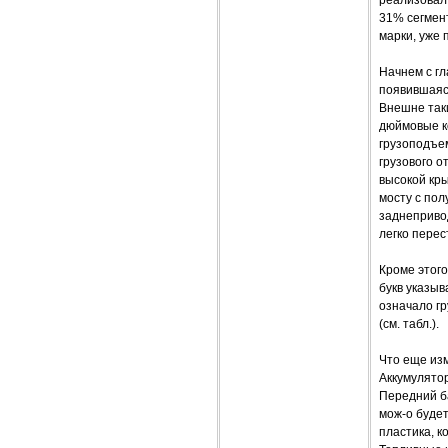
31% сегмен
марки, уже
Начнем с гл
появившаяся
Внешне таки
дюймовые к
грузоподъем
грузового о
высокой кр
мосту с пол
заднеприво
легко перес
Кроме этого
букв указыв
означало гр
(см. табл.).
Что еще из
Аккумулятор
Передний ба
мож-о будет
пластика, к