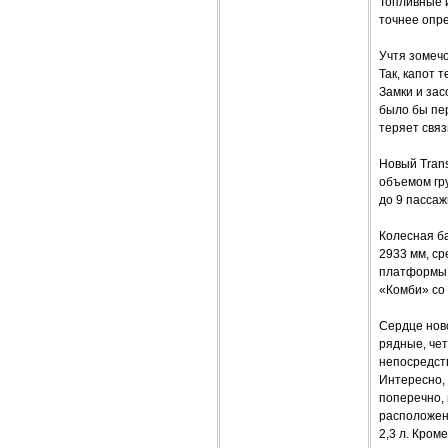
Топливные 
точнее опре
Учтя зомеч
Так, капот 
Замки и за
было бы пер
теряет связ
Новый Trans
объемом гру
до 9 пассаж
Колесная ба
2933 мм, ср
платформы и
«Комби» со
Сердце ново
рядные, че
непосредст
Интересно, 
поперечно, 
расположен
2,3 л. Кром