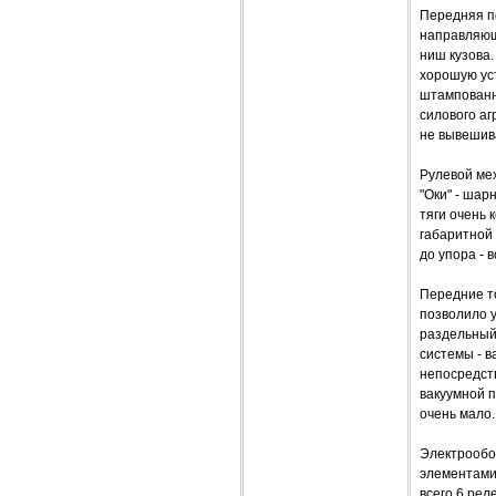
Передняя по
направляющ
ниш кузова.
хорошую ус
штампованн
силового аг
не вывешив
Рулевой ме
"Оки" - шар
тяги очень 
габаритной 
до упора - в
Передние т
позволило 
раздельный
системы - в
непосредств
вакуумной п
очень мало.
Электрообо
элементами
всего 6 ре