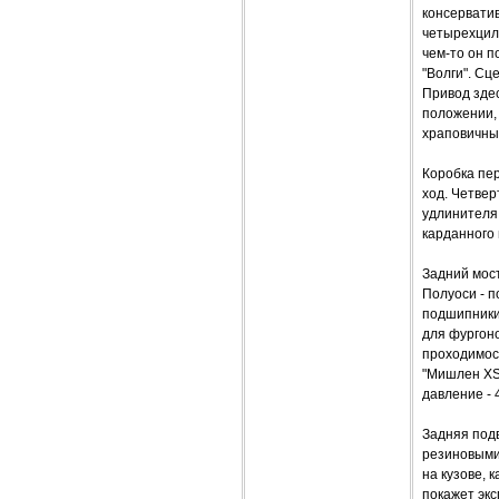
консерватив
четырехцил
чем-то он п
"Волги". Сц
Привод здес
положении,
храповичны
Коробка пер
ход. Четвер
удлинителя
карданного
Задний мост
Полуоси - 
подшипники
для фургоно
проходимост
"Мишлен XSA
давление - 4
Задняя подв
резиновыми
на кузове, 
покажет экс