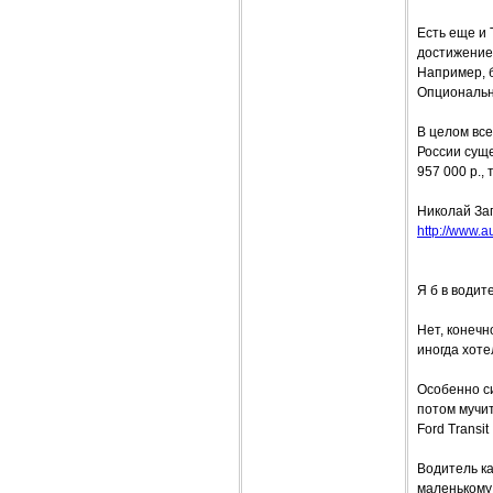
Есть еще и 
достижение 
Например, б
Опциональн
В целом все
России сущ
957 000 р.,
Николай За
http://www.a
Я б в води
Нет, конечн
иногда хоте
Особенно си
потом мучи
Ford Transit
Водитель ка
маленькому 