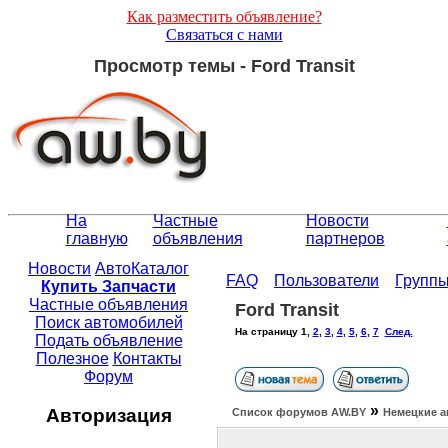
Как разместить объявление?
Связаться с нами
Просмотр темы - Ford Transit
На
Частные
Новости
главную
объявления
партнеров
Новости
АвтоКаталог
FAQ
Пользователи
Групп
Купить Запчасти
Частные объявления
Ford Transit
Поиск автомобилей
На страницу
1
,
2
,
3
,
4
,
5
,
6
,
7
След.
Подать объявление
Полезное
Контакты
Форум
»
Авторизация
Список форумов АW.BY
Немецкие а