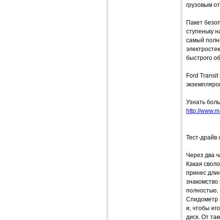
грузовым от
Пакет безо
ступеньку н
самый полны
электросте
быстрого об
Ford Transi
экземпляров
Узнать боль
http://www.m
Тест-драйв
Через два ч
Какая своло
принес длин
знакомство 
полностью.
Спидометр в
и, чтобы ег
диск. От та