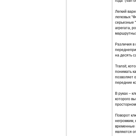
года" (Van o
Легкий вар
легковых "Ф
серьезные 
агрегата, р
маршрутных
Различия в
переднепри
на десять с
Transit, ко
понимать ка
позволяет о
передние к
В руках – к
которого вы
просторном
Поворот кл
негромким, 
временные в
являются оп