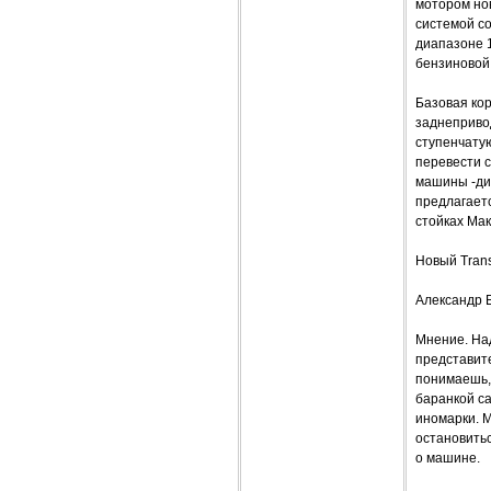
мотором но
системой co
диапазоне 1
бензиновой 
Базовая кор
заднепривод
ступенчату
перевести с
машины -ди
предлагает
стойках Мак
Новый Trans
Александр 
Мнение. Над
представите
понимаешь, 
баранкой с
иномарки. 
остановитьс
о машине.