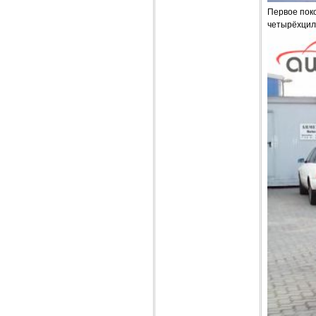
Первое поко
четырёхцил