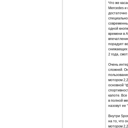
Что же каса
Mercedes и
достаточно
специальной
современный
одной кнопк
времени в 
впечатлени
порадует в
снижающих 
2 года, смо
Очень интер
сложней. Он
пользовани
мотором 2,2
основной “ф
спортивнос
капоте. Все
в полной ме
назовут ее 
Внутри Spor
на то, что 
мотором 2,