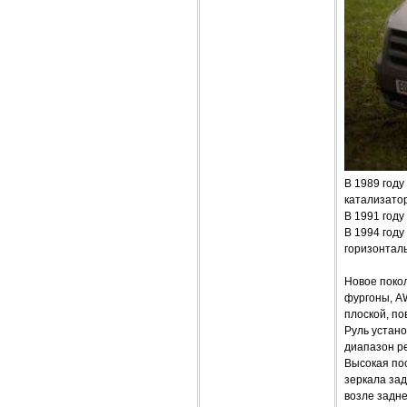
В 1989 году
катализато
В 1991 год
В 1994 год
горизонталь
Новое покол
фургоны, A
плоской, п
Руль устано
диапазон р
Высокая по
зеркала зад
возле задне