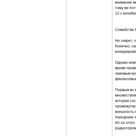
внимание ме
тому же по
12 с копейк
Семейство F
Не секрет,
Конечно, са
конкурирова
Однако комп
время прове
лакомым ку
финансовые
Первым во в
множеством
которая сос
промежутке 
внешность A
переднюю ча
Из-за этого
радиатором