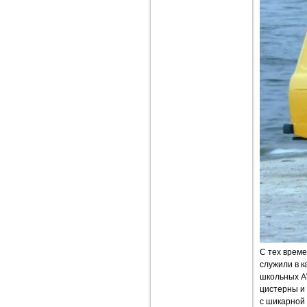
С тех време
служили в 
школьных A
цистерны и 
с шикарной 