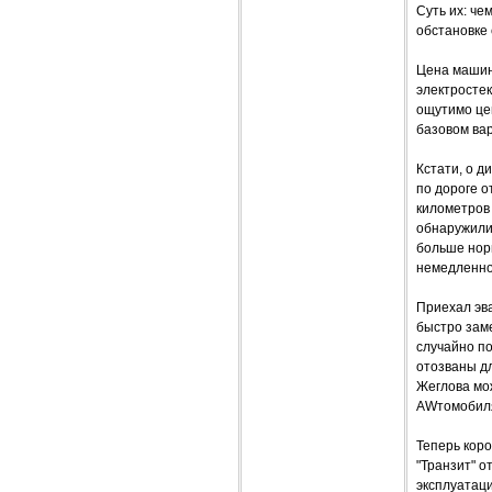
Суть их: ч
обстановке 
Цена машины
электростек
ощутимо цен
базовом вар
Кстати, о д
по дороге о
километров 
обнаружили
больше норм
немедленно
Приехал эва
быстро зам
случайно по
отозваны дл
Жеглова мо
AWтомобилях
Теперь кор
"Транзит" о
эксплуатаци