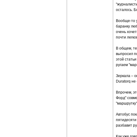
"журналисти
осталось. Б
Вообще-то у
баранку люб
очень хочет
почти легк
В общем, те
выпросил по
этой статьи
ругаем "мар
Зеркала – о
Duratorq не
Впрочем, эт
Форд" совме
"маршрутку"
Автобус пок
пятидесяти 
разбавит ру
Как уже гов