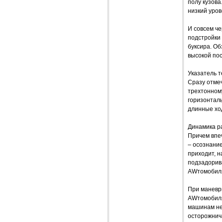
полу кузова
низкий уров
И совсем че
подстройки 
буксира. Об
высокой пос
Указатель т
Сразу отмеч
трехтонному
горизонталь
длинные хо
Динамика ра
Причем впе
– осознание
приходит, н
подзадорив
AWтомобиля
При маневри
AWтомобиля 
машинам не 
осторожнича