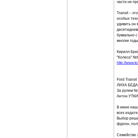
части не пр
Transit – э
особых тех
удивить он
десятидневн
буквально 
многие годы
Кирилл Бре
"Колеса" №
http://www.k
Ford Transit
ЛИХА БЕДА
За рулем №
Антон УТК
В июне наш
всех издат
Выбор реши
фургон, пол
Семейство 