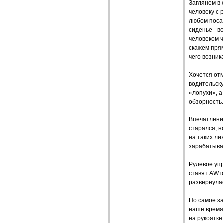
Заглянем в 
человеку с 
любом посад
сиденье - в
человеком 
скажем прям
чего возник
Хочется от
водительску
«лопухи», а
обзорность.
Впечатления
старался, н
на таких ли
зарабатыват
Рулевое уп
ставят AWто
развернулась
Но самое за
наше время.
на рукоятке