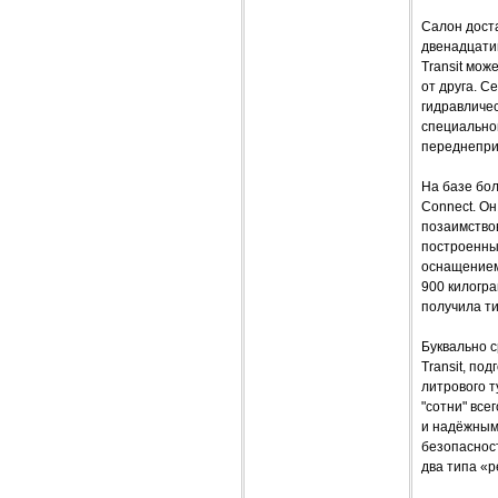
Салон доста
двенадцати
Transit мож
от друга. С
гидравличес
специально
переднепри
На базе бол
Connect. Он
позаимствов
построенны
оснащением
900 килогра
получила ти
Буквально с
Transit, по
литрового т
"сотни" все
и надёжным
безопаснос
два типа «р