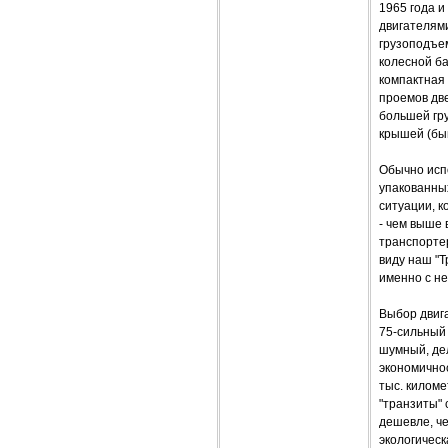
1965 года и
двигателями
грузоподъем
колесной б
компактная 
проемов две
большей гр
крышей (быв
Обычно испо
упакованны
ситуации, к
- чем выше 
транспортер
виду наш "Т
именно с не
Выбор двиг
75-сильный
шумный, дел
экономичнос
тыс. киломе
"транзиты"
дешевле, че
экологическ