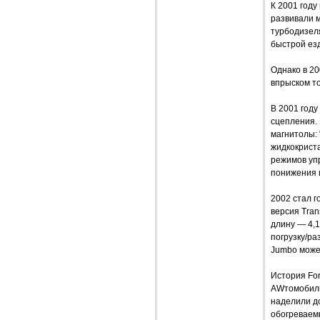
К 2001 году
развивали м
турбодизеля
быстрой ез
Однако в 20
впрыском то
В 2001 году
сцепления.
магнитолы: 
жидкокрист
режимов упр
понижения 
2002 стал г
версия Tran
длину — 4,1
погрузку/ра
Jumbo может
История For
AWтомобильн
наделили до
обогреваем