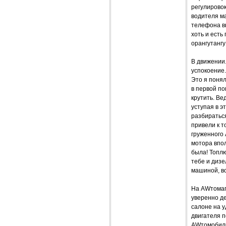
регулировок
водителя м
телефона вн
хоть и есть
орангутангу
В движении.
успокоение.
Это я понял
в первой по
крутить. Ве
уступая в э
разбираться
привели к т
груженного 
мотора впол
была! Топлю
тебе и дизе
машиной, вс
На AWтомаг
уверенно д
салоне на у
двигателя п
AWтомобили