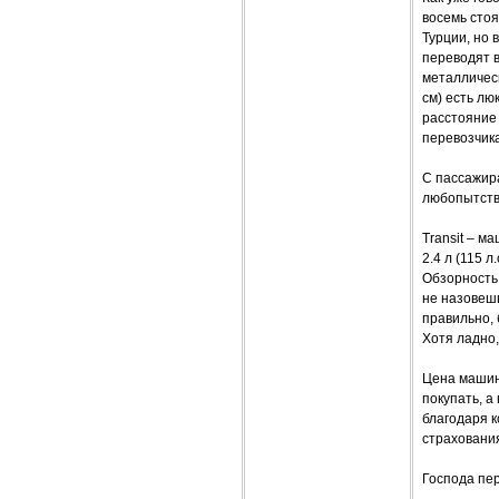
восемь стоя
Турции, но 
переводят в
металлическ
см) есть лю
расстояние 
перевозчика
С пассажир
любопытств
Transit – м
2.4 л (115 
Обзорность 
не назовешь
правильно, 
Хотя ладно,
Цена машины
покупать, а
благодаря 
страховани
Господа пер