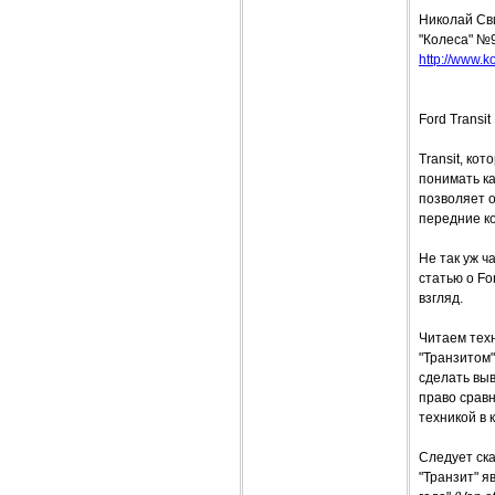
Николай Св
"Колеса" №
http://www.ko
Ford Transi
Transit, ко
понимать ка
позволяет о
передние к
Не так уж ч
статью о Fo
взгляд.
Читаем техн
"Транзитом"
сделать вы
право сравн
техникой в 
Следует ска
"Транзит" я