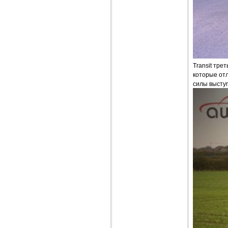
Transit тре
которые от
силы высту