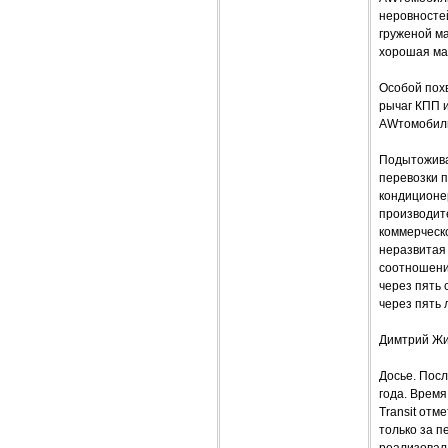
неровностей
груженой ма
хорошая ма
Особой похв
рычаг КПП и
AWтомобили
Подытожива
перевозки п
кондиционе
производите
коммерческо
неразвитая 
соотношение
через пять 
через пять 
Димтрий Жи
Досье. Посл
года. Время
Transit отм
только за п
реализовал