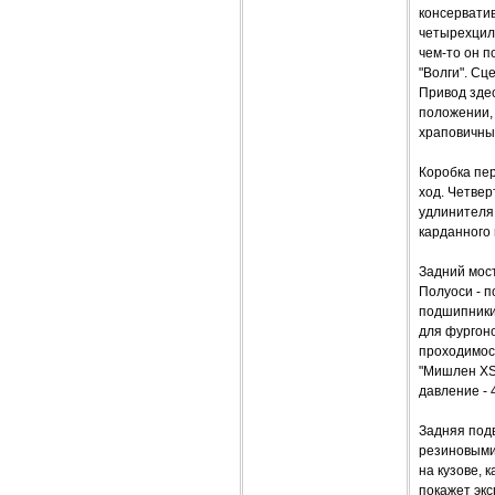
консерватив
четырехцил
чем-то он п
"Волги". Сц
Привод здес
положении,
храповичны
Коробка пер
ход. Четвер
удлинителя
карданного
Задний мост
Полуоси - 
подшипники
для фургоно
проходимост
"Мишлен XSA
давление - 4
Задняя подв
резиновыми
на кузове, 
покажет экс