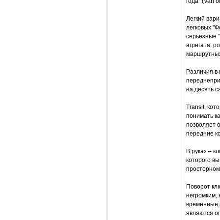
года" (Van o
Легкий вар
легковых "Ф
серьезные 
агрегата, р
маршрутных
Различия в
переднепри
на десять с
Transit, ко
понимать ка
позволяет о
передние к
В руках – к
которого вы
просторном
Поворот кл
негромким, 
временные в
являются оп