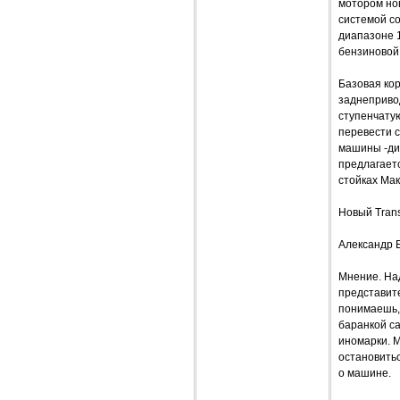
мотором но
системой co
диапазоне 1
бензиновой 
Базовая кор
заднепривод
ступенчату
перевести с
машины -ди
предлагает
стойках Мак
Новый Trans
Александр 
Мнение. Над
представите
понимаешь, 
баранкой с
иномарки. 
остановитьс
о машине.