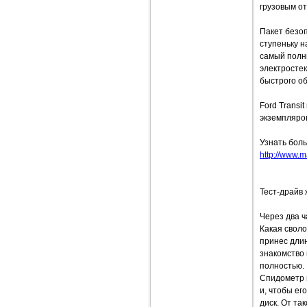
грузовым от
Пакет безо
ступеньку н
самый полны
электросте
быстрого об
Ford Transi
экземпляров
Узнать боль
http://www.m
Тест-драйв
Через два ч
Какая своло
принес длин
знакомство 
полностью.
Спидометр в
и, чтобы ег
диск. От та