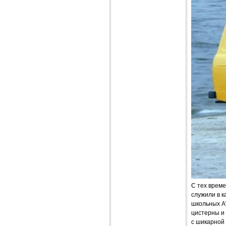
С тех време
служили в 
школьных A
цистерны и 
с шикарной 