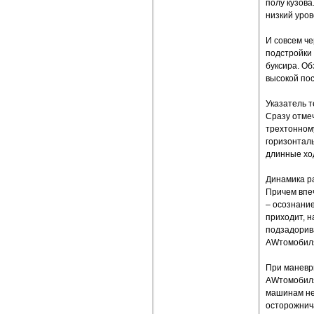
полу кузова
низкий уров
И совсем че
подстройки 
буксира. Об
высокой пос
Указатель т
Сразу отмеч
трехтонному
горизонталь
длинные хо
Динамика ра
Причем впе
– осознание
приходит, н
подзадорив
AWтомобиля
При маневри
AWтомобиля 
машинам не 
осторожнича