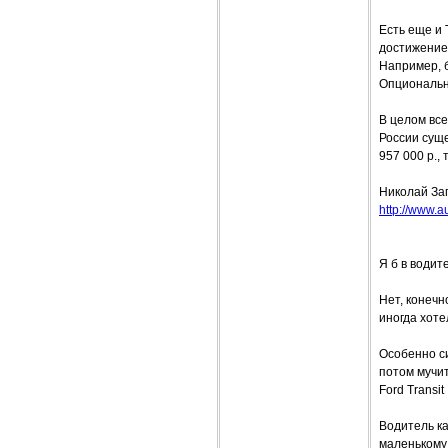
Есть еще и 
достижение 
Например, б
Опциональн
В целом все
России сущ
957 000 р.,
Николай За
http://www.a
Я б в води
Нет, конечн
иногда хоте
Особенно си
потом мучи
Ford Transit
Водитель ка
маленькому 