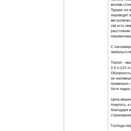
восемь стоя
Турции, но 
переводят в
металлическ
см) есть лю
расстояние 
перевозчика
С пассажир
любопытств
Transit – м
2.4 л (115 
Обзорность 
не назовешь
правильно, 
Хотя ладно,
Цена машины
покупать, а
благодаря 
страховани
Господа пер