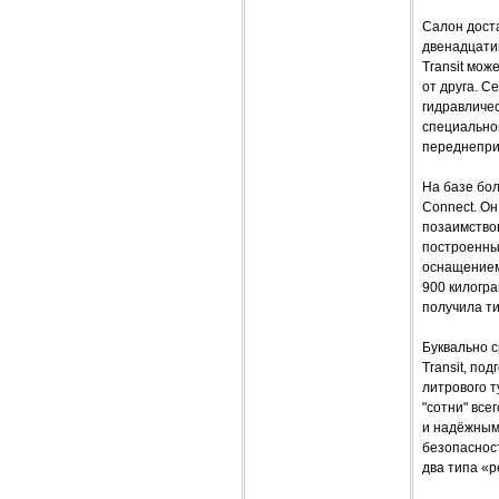
Салон доста
двенадцати
Transit мож
от друга. С
гидравличес
специально
переднепри
На базе бол
Connect. Он
позаимствов
построенны
оснащением
900 килогра
получила ти
Буквально с
Transit, по
литрового т
"сотни" все
и надёжным
безопаснос
два типа «р