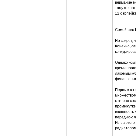
внимание ме
тому же по
12 с копейк
Семейство F
Не секрет,
Конечно, са
конкурирова
Однако комп
время прове
лакомым ку
финансовые
Первым во в
множеством
которая сос
промежутке 
внешность A
переднюю ча
Из-за этого
радиатором