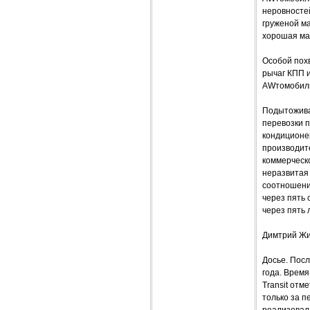
неровностей
груженой ма
хорошая ма
Особой похв
рычаг КПП и
AWтомобили
Подытожива
перевозки п
кондиционе
производите
коммерческо
неразвитая 
соотношение
через пять 
через пять 
Димтрий Жи
Досье. Посл
года. Время
Transit отм
только за п
реализовал