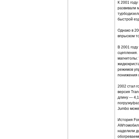
К 2001 году
развивали м
турбодизеля
быстрой ез
Однако в 20
впрыском то
В 2001 году
сцепления.
магнитолы: 
жидкокрист
режимов упр
понижения 
2002 стал г
версия Tran
длину — 4,1
погрузку/ра
Jumbo может
История For
AWтомобильн
наделили до
обогреваем