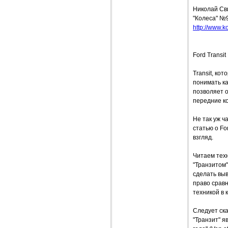
Николай Св
"Колеса" №
http://www.ko
Ford Transi
Transit, ко
понимать ка
позволяет о
передние к
Не так уж ч
статью о Fo
взгляд.
Читаем техн
"Транзитом"
сделать вы
право сравн
техникой в 
Следует ска
"Транзит" я