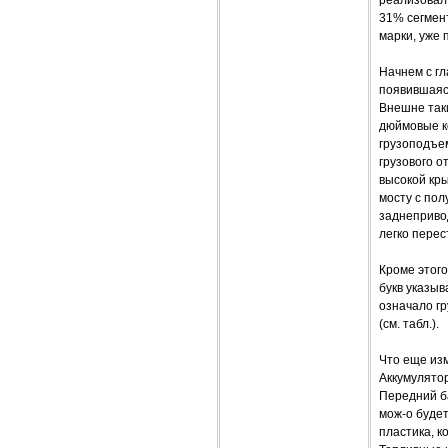
31% сегмен
марки, уже
Начнем с гл
появившаяся
Внешне таки
дюймовые к
грузоподъем
грузового о
высокой кр
мосту с пол
заднеприво
легко перес
Кроме этого
букв указыв
означало гр
(см. табл.).
Что еще из
Аккумулятор
Передний ба
мож-о будет
пластика, к