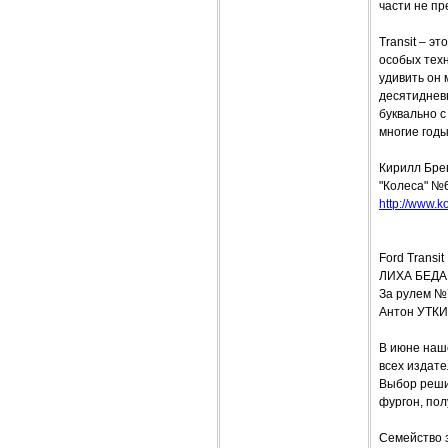
части не пр
Transit – э
особых тех
удивить он
десятидневн
буквально 
многие годы
Кирилл Бре
"Колеса" №
http://www.k
Ford Transit
ЛИХА БЕДА
За рулем №
Антон УТК
В июне наш
всех издат
Выбор реши
фургон, пол
Семейство 