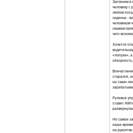
Заглянем в 
человеку с 
любом посад
сиденье - в
человеком 
скажем прям
чего возник
Хочется от
водительску
«лопухи», а
обзорность.
Впечатления
старался, н
на таких ли
зарабатыват
Рулевое уп
ставят AWто
развернулась
Но самое за
наше время.
на рукоятке