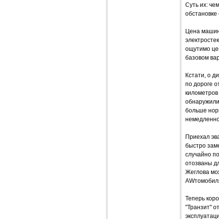
Суть их: ч
обстановке 
Цена машины
электростек
ощутимо цен
базовом вар
Кстати, о д
по дороге о
километров 
обнаружили
больше норм
немедленно
Приехал эва
быстро зам
случайно по
отозваны дл
Жеглова мо
AWтомобилях
Теперь кор
"Транзит" о
эксплуатаци