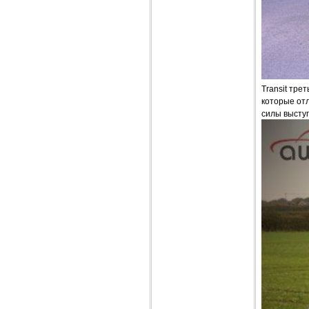
Transit тре
которые от
силы высту