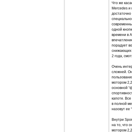
Что же каса
Mercedes и
достаточно
специальной
современный
одной кнопк
времени в 
впечатлени
порадует в
снижающих 
2 года, смо
Очень интер
сложней. Он
пользовани
мотором 2,2
основной “ф
спортивнос
капоте. Все
в полной ме
назовут ее 
Внутри Spor
на то, что 
мотором 2,