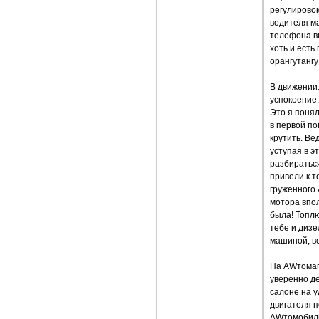
регулировок
водителя м
телефона вн
хоть и есть
орангутангу
В движении.
успокоение.
Это я понял
в первой по
крутить. Ве
уступая в э
разбираться
привели к т
груженного 
мотора впол
была! Топлю
тебе и дизе
машиной, вс
На AWтомаг
уверенно д
салоне на у
двигателя п
AWтомобили