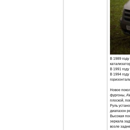
В 1989 году
катализато
В 1991 год
В 1994 год
горизонталь
Новое покол
фургоны, A
плоской, п
Руль устано
диапазон р
Высокая по
зеркала зад
возле задне