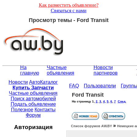
Как разместить объявление?
Связаться с нами
Просмотр темы - Ford Transit
На
Частные
Новости
главную
объявления
партнеров
Новости
АвтоКаталог
FAQ
Пользователи
Групп
Купить Запчасти
Частные объявления
Ford Transit
Поиск автомобилей
На страницу
1
,
2
,
3
,
4
,
5
,
6
,
7
След.
Подать объявление
Полезное
Контакты
Форум
»
Авторизация
Список форумов АW.BY
Немецкие а