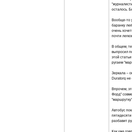
"журналисти
осталось. Б
Вообще-то у
баранку люб
очень хочет
почти легк
В общем, те
выпросил по
этой статьи
ругаем "мар
Зеркала – о
Duratorq не
Впрочем, эт
Форд" совме
"маршрутку"
Автобус пок
пятидесяти 
разбавит ру
Как уже гов