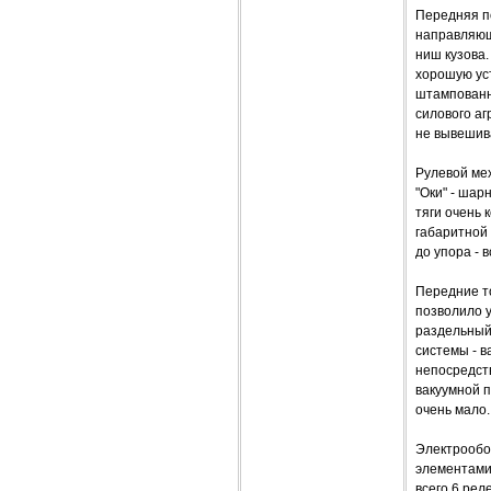
Передняя по
направляющ
ниш кузова.
хорошую ус
штампованн
силового аг
не вывешив
Рулевой ме
"Оки" - шар
тяги очень 
габаритной 
до упора - в
Передние т
позволило 
раздельный
системы - в
непосредств
вакуумной п
очень мало.
Электрообо
элементами
всего 6 ре