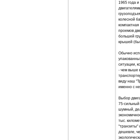
1965 года и
двигателями
грузоподъем
колесной б
компактная 
проемов две
большей гр
крышей (быв
Обычно испо
упакованны
ситуации, к
- чем выше 
транспортер
виду наш "Т
именно с не
Выбор двиг
75-сильный
шумный, дел
экономичнос
тыс. киломе
"транзиты"
дешевле, че
экологическ