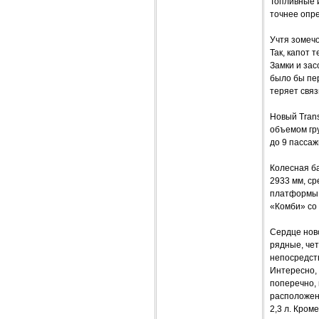
Топливные 
точнее опре
Учтя зомеч
Так, капот 
Замки и за
было бы пер
теряет связ
Новый Trans
объемом гру
до 9 пассаж
Колесная ба
2933 мм, ср
платформы и
«Комби» со
Сердце ново
рядные, че
непосредст
Интересно, 
поперечно, 
расположен
2,3 л. Кром