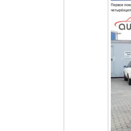
Первое поко
четырёхцил