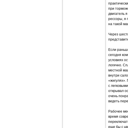
практически
при тормож
двигатель я
рессоры, я 
на такой ма
Через шесть
представит
Если раньш
сегодня ком
условиях о
логично. Сп
местной маш
внутри сал
«жигулях».
с легковыми
открывал ос
очень понр
видеть пере
Рабочее мес
время совре
переключате
еще бы с ц