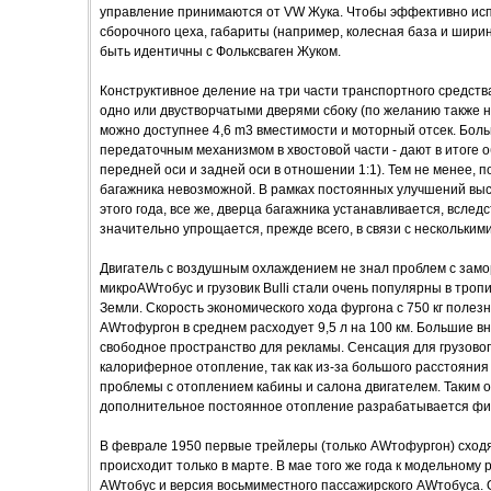
управление принимаются от VW Жука. Чтобы эффективно исп
сборочного цеха, габариты (например, колесная база и шир
быть идентичны с Фольксваген Жуком.
Конструктивное деление на три части транспортного средства
одно или двустворчатыми дверями сбоку (по желанию также на
можно доступнее 4,6 m3 вместимости и моторный отсек. Бол
передаточным механизмом в хвостовой части - дают в итоге 
передней оси и задней оси в отношении 1:1). Тем не менее, 
багажника невозможной. В рамках постоянных улучшений высо
этого года, все же, дверца багажника устанавливается, вследст
значительно упрощается, прежде всего, в связи с нескольким
Двигатель с воздушным охлаждением не знал проблем с замо
микроAWтобус и грузовик Bulli стали очень популярны в тропи
Земли. Скорость экономического хода фургона с 750 кг полезн
AWтофургон в среднем расходует 9,5 л на 100 км. Большие 
свободное пространство для рекламы. Сенсация для грузовог
калориферное отопление, так как из-за большого расстояния
проблемы с отоплением кабины и салона двигателем. Таким 
дополнительное постоянное отопление разрабатывается фирм
В феврале 1950 первые трейлеры (только AWтофургон) сходя
происходит только в марте. В мае того же года к модельном
AWтобус и версия восьмиместного пассажирского AWтобуса. 