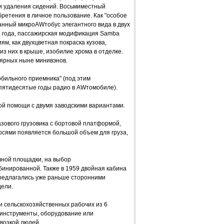
и удаления сидений. Восьмиместный
ретения в личное пользование. Как "особое
анный микроAWтобус элегантного вида в двух
51 года, пассажирская модификация Samba
м, как двухцветная покраска кузова,
из них в крыше, изобилие хрома в отделке.
лярных ныне минивэнов.
бильного приемника" (под этим
 пятидесятые годы радио в AWтомобиле).
ой помощи с двумя заводскими вариантами.
зового грузовика с бортовой платформой,
осями появляется большой объем для груза,
чной площадки, на выбор
бинированной. Также в 1959 двойная кабина
редлагались уже раньше сторонними
ели.
и сельскохозяйственных рабочих из 6
м инструменты, оборудование или
возкой людей.