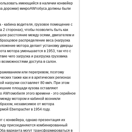
ользовать имеющийся в наличии конвейер
ина дорожки) микроAWтобуса должны были
 - кабина водителя, грузовое помещение с
 2 сторонах), чтобы позволить быть как
ьшое расстояние между осями, двигателем и
образцовое распределение веса (нагрузка
положение мотора делает установку дверцы
та мотора уменьшается в 1953, так что с
вие чего загрузка и разгрузка грузовика
и возможностями доступа в салон.
раживанием или перегревом, поэтому
ческих также как и в арктических регионах
ой нагрузки составляет 80 км/ч. При этом
внешние площади кузова оставляют
о AWтомобиля этого времени - это серийное
 между мотором и кабиной возникли
образом, независимое от мотора
ой Eberspacher в 1954 году.
т с конвейера, однако презентация их
у ряду присоединяются комбинированный
Оба варианта могут трансформироваться в