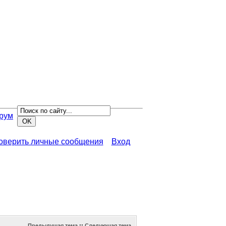
рум
роверить личные сообщения
Вход
Предыдущая тема
::
Следующая тема