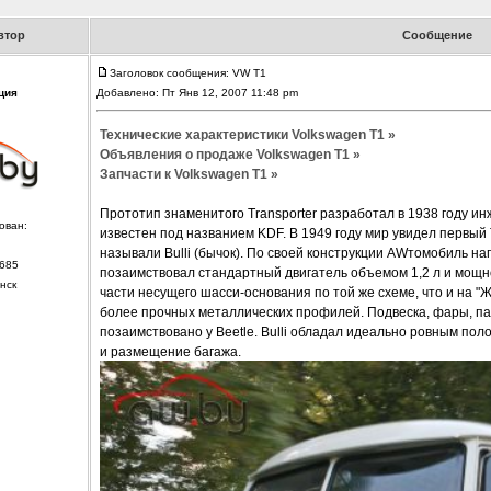
втор
Сообщение
Заголовок сообщения: VW T1
ция
Добавлено: Пт Янв 12, 2007 11:48 pm
Технические характеристики Volkswagen T1 »
Объявления о продаже Volkswagen T1 »
Запчасти к Volkswagen T1 »
Прототип знаменитого Transporter разработал в 1938 году 
ован:
известен под названием KDF. В 1949 году мир увидел первый Tr
называли Bulli (бычок). По своей конструкции AWтомобиль на
685
позаимствовал стандартный двигатель объемом 1,2 л и мощн
нск
части несущего шасси-основания по той же схеме, что и на "
более прочных металлических профилей. Подвеска, фары, пан
позаимствовано у Beetle. Bulli обладал идеально ровным поло
и размещение багажа.