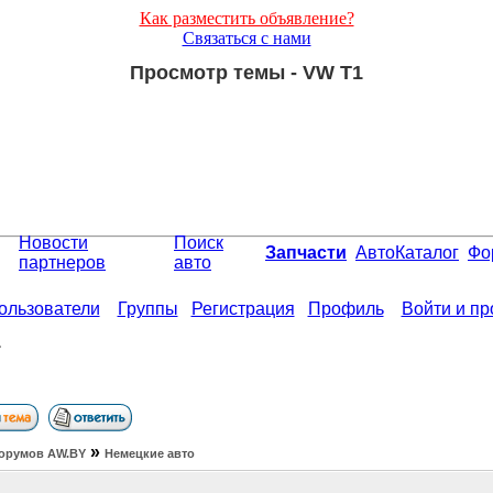
Как разместить объявление?
Связаться с нами
Просмотр темы - VW T1
Новости
Поиск
Запчасти
АвтоКаталог
Фо
партнеров
авто
ользователи
Группы
Регистрация
Профиль
Войти и п
1
»
орумов АW.BY
Немецкие авто