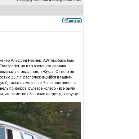
инженер Альфред Неснер. AWтомобиль был
ansporter, но в то время его ласково
поминал легендарного «Жука». От него он
остью 25 л.с. расположившийся в задней
Жуке", только само шасси было построено из
ель приборов, рулевое колесо - всё было
м, что заметно облегчало погрузку, выгрузку