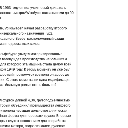
В 1963 году он получил новый двигатель
разогнать микроAWтобус с пассажирами до 90
.
e, Volkswagen начал разработку второго
универсального назначения Typ2,
ндарного Beetle: расположенный сзади
ая подвеска всех колес.
ольфсбурге увидел моторизированные
в голову идея производства небольших и
для которого эта машина стала делом всей
ком 1949 году. К этому моменту он уже был
 короткий промежуток времени он дорос до
нии. С этого момента ни одна модификация
грал большую роль в столь большой
л фургон длиной 4,3м, грузоподъемностью
который объединил преимущества легкового
 Применена несущая цельнометаллическая
бная форма для перевозки грузов. Впервые
торых служат основанием для разработки
низма мотора, подвеска колес, рулевое