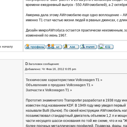
времени ежедневный выпуск - 550 AWтомобилей), а 2 октября
Америка дала этому AWтомобилю еще одно воплощение – AWт
именно Т1 стал частью жизни людей в рваных джинсах, с дли
Дизайн микроAWтобуса остается практически неизменным, за
изменений по июнь 1967.
к началу
Заголовок сообщения:
Добавлено: Чт Фев 16, 2012 6:05 pm
Технические характеристики Volkswagen T1 »
Объявления о продаже Volkswagen T1 »
Запчасти к Volkswagen T1 »
Прототип знаменитого Transporter разработал в 1938 году 
известен под названием KDF. В 1949 году мир увидел первый Tr
называли Bulli (бычок). По своей конструкции AWтомобиль на
позаимствовал стандартный двигатель объемом 1,2 л и мощн
части несущего шасси-основания по той же схеме, что и на "
более прочных металлических профилей. Подвеска, фары, пан