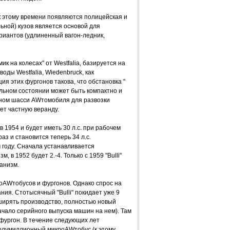
 этому времени появляются полицейская и
ной) кузов является основой для
риантов (удлиненный вагон-ледник,
к на колесах" от Westfalia, базируется на
оды Westfalia, Wiedenbruck, как
 этих фургонов такова, что обстановка "
обильном состоянии может быть компактно и
ийном шасси AWтомобиля для развозки
т частную веранду.
 в 1954 и будет иметь 30 л.с. при рабочем
аз и становится теперь 34 л.с.
 году. Сначала устанавливается
в 1952 будет 2.-4. Только с 1959 "Bulli"
анизм.
оAWтобусов и фургонов. Однако спрос на
ия. Стотысячный "Bulli" покидает уже 9
ширять производство, полностью новый
начало серийного выпуска машин на нем). Там
фургон. В течение следующих лет
т полумиллионный микроAWтобус (к этому