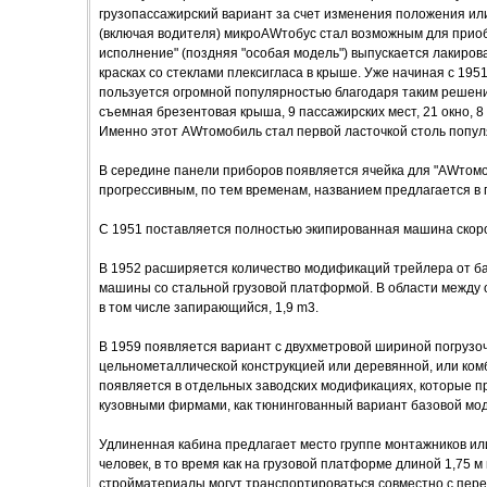
грузопассажирский вариант за счет изменения положения ил
(включая водителя) микроAWтобус стал возможным для приоб
исполнение" (поздняя "особая модель") выпускается лакиров
красках со стеклами плексигласа в крыше. Уже начиная с 19
пользуется огромной популярностью благодаря таким решения
съемная брезентовая крыша, 9 пассажирских мест, 21 окно, 8 
Именно этот AWтомобиль стал первой ласточкой столь попу
В середине панели приборов появляется ячейка для "AWтомо
прогрессивным, по тем временам, названием предлагается в
С 1951 поставляется полностью экипированная машина скор
В 1952 расширяется количество модификаций трейлера от ба
машины со стальной грузовой платформой. В области между 
в том числе запирающийся, 1,9 m3.
В 1959 появляется вариант с двухметровой шириной погрузо
цельнометаллической конструкцией или деревянной, или ком
появляется в отдельных заводских модификациях, которые п
кузовными фирмами, как тюнингованный вариант базовой мод
Удлиненная кабина предлагает место группе монтажников ил
человек, в то время как на грузовой платформе длиной 1,75 
стройматериалы могут транспортироваться совместно с пере