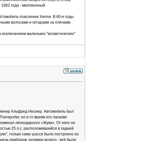
 1962 года - миллионный.
омобиль поколения Хиппи. В 60-е годы
нными волосами и гитарами за плечами.
 исключением маленьких "косметических"
инженер Альфред Неснер. Автомобиль был
ansporter, но в то время его ласково
поминал легендарного «Жука». От него он
остью 25 л.с. расположившийся в задней
Жуке", только само шасси было построено из
ель приборов, рулевое колесо - всё было