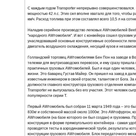
С каждым годом Transporter непрерывно совершенствовался. 
мощностью 42 л.с. Этих сил вполне хватало для того, чтобы 
км/ч. Расход топлива при этом составлял всего 10,5 л на сотню
Наладив серийное производство легковых AWтомобилей Beetl
"народного AWтомобиля". И вот с конвейера сошел грузовик 
унаследовавший основные конструктивные особенности леге
двигатель воздушного охлаждения, несущий кузов и независим
Голландский торговец AWтомобилями Бен Пон на заводе в В
тележки для внутризаводских перевозок, и ему сразу пришла 
практичных грузовых AWтомобилей. Был и еще один человек, 
жизни. Это баварец Густав Майер. Он пришел на завод в дале
известным инженером в своей отрасли, талантом от Бога. За
должности главного конструктора грузового отделения компа
Transporter не выпускалась без его участия. Этот человек сы
популярности серии Т.
Первый AWтомобиль был собран 11 марта 1949 года – это бы
830кг и собственной массой около 1000кг. Это AWтофургон, 
AWтомобиля (на базе которого он был создан) и грузовика.
конструкция в форме прямоугольного контейнера - самая удо
проводятся тесты в аэродинамической трубе, результаты ко
конструкции грузового AWтомобиля. Блок передаточного меха