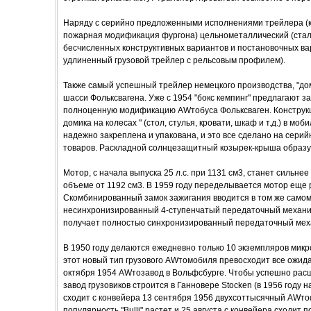
Наряду с серийно предложенными исполнениями трейлера (к
пожарная модификация фургона) цельнометаллический (сталь
бесчисленных конструктивных вариантов и постановочных ва
удлиненный грузовой трейлер с рельсовым профилем).
Также самый успешный трейлер немецкого производства, "доми
шасси Фольксвагена. Уже с 1954 "бокс кемпинг" предлагают зав
полноценную модификацию AWтобуса Фольксваген. Конструкция
домика на колесах " (стол, стулья, кровати, шкаф и т.д.) в м
надежно закреплена и упакована, и это все сделано на сер
товаров. Раскладной солнцезащитный козырек-крыша образуе
Мотор, с начала выпуска 25 л.с. при 1131 см3, станет сильнее
объеме от 1192 см3. В 1959 году переделывается мотор еще р
Скомбинированный замок зажигания вводится в том же самом
несинхронизированный 4-ступенчатый передаточный механизм, 
получает полностью синхронизированный передаточный мех
В 1950 году делаются ежедневно только 10 экземпляров микр
этот новый тип грузового AWтомобиля превосходит все ожидан
октября 1954 AWтозавод в Вольфсбурге. Чтобы успешно рас
завод грузовиков строится в Ганновере Stocken (в 1956 году 
сходит с конвейера 13 сентября 1956 двухсоттысячный AWто
популярность "Bulli" растет и 25 августа с конвейера сходи