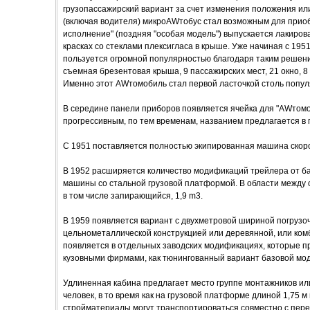
грузопассажирский вариант за счет изменения положения ил
(включая водителя) микроAWтобус стал возможным для приоб
исполнение" (поздняя "особая модель") выпускается лакиров
красках со стеклами плексигласа в крыше. Уже начиная с 19
пользуется огромной популярностью благодаря таким решения
съемная брезентовая крыша, 9 пассажирских мест, 21 окно, 8 
Именно этот AWтомобиль стал первой ласточкой столь попу
В середине панели приборов появляется ячейка для "AWтомо
прогрессивным, по тем временам, названием предлагается в
С 1951 поставляется полностью экипированная машина скор
В 1952 расширяется количество модификаций трейлера от ба
машины со стальной грузовой платформой. В области между 
в том числе запирающийся, 1,9 m3.
В 1959 появляется вариант с двухметровой шириной погрузо
цельнометаллической конструкцией или деревянной, или ком
появляется в отдельных заводских модификациях, которые п
кузовными фирмами, как тюнингованный вариант базовой мод
Удлиненная кабина предлагает место группе монтажников ил
человек, в то время как на грузовой платформе длиной 1,75 
стройматериалы могут транспортироваться совместно с пере