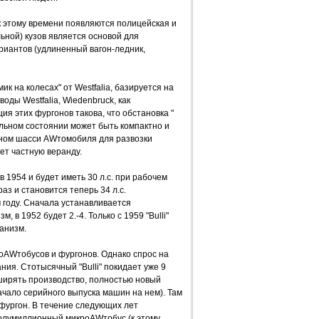
 этому времени появляются полицейская и
ной) кузов является основой для
риантов (удлиненный вагон-ледник,
к на колесах" от Westfalia, базируется на
оды Westfalia, Wiedenbruck, как
 этих фургонов такова, что обстановка "
обильном состоянии может быть компактно и
ийном шасси AWтомобиля для развозки
т частную веранду.
 в 1954 и будет иметь 30 л.с. при рабочем
аз и становится теперь 34 л.с.
 году. Сначала устанавливается
в 1952 будет 2.-4. Только с 1959 "Bulli"
анизм.
оAWтобусов и фургонов. Однако спрос на
ия. Стотысячный "Bulli" покидает уже 9
ширять производство, полностью новый
начало серийного выпуска машин на нем). Там
фургон. В течение следующих лет
т полумиллионный микроAWтобус (к этому