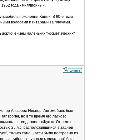
 1962 года - миллионный.
омобиль поколения Хиппи. В 60-е годы
нными волосами и гитарами за плечами.
 исключением маленьких "косметических"
инженер Альфред Неснер. Автомобиль был
ansporter, но в то время его ласково
поминал легендарного «Жука». От него он
остью 25 л.с. расположившийся в задней
Жуке", только само шасси было построено из
ель приборов, рулевое колесо - всё было