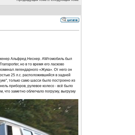
инженер Альфред Неснер. AWтомобиль был
ansporter, но в то время его ласково
поминал легендарного «Жука». От него он
остью 25 л.с. расположившийся в задней
Жуке", только само шасси было построено из
ель приборов, рулевое колесо - всё было
м, что заметно облегчало погрузку, выгрузку