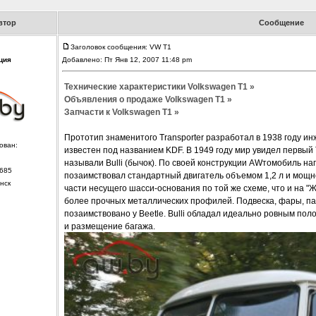
втор
Сообщение
Заголовок сообщения: VW T1
ция
Добавлено: Пт Янв 12, 2007 11:48 pm
Технические характеристики Volkswagen T1 »
Объявления о продаже Volkswagen T1 »
Запчасти к Volkswagen T1 »
Прототип знаменитого Transporter разработал в 1938 году 
ован:
известен под названием KDF. В 1949 году мир увидел первый Tr
называли Bulli (бычок). По своей конструкции AWтомобиль на
685
позаимствовал стандартный двигатель объемом 1,2 л и мощн
нск
части несущего шасси-основания по той же схеме, что и на "
более прочных металлических профилей. Подвеска, фары, пан
позаимствовано у Beetle. Bulli обладал идеально ровным поло
и размещение багажа.