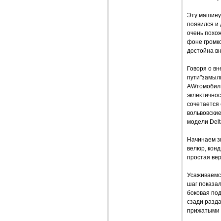
Эту машину 
появился и 
очень похож
фоне громко
достойна в
Говоря о в
пути"замыли
AWтомобильн
эклектичнос
сочетается 
вольвовские
модели Delta
Начинаем з
велюр, конд
простая вер
Усаживаемся
шаг показал
боковая под
сзади разда
прижатыми 