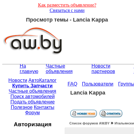
Как разместить объявление?
Связаться с нами
Просмотр темы - Lancia Kappa
На
Частные
Новости
главную
объявления
партнеров
Новости
АвтоКаталог
FAQ
Пользователи
Групп
Купить Запчасти
Частные объявления
Lancia Kappa
Поиск автомобилей
Подать объявление
Полезное
Контакты
Форум
»
Авторизация
Список форумов АW.BY
Итальянски