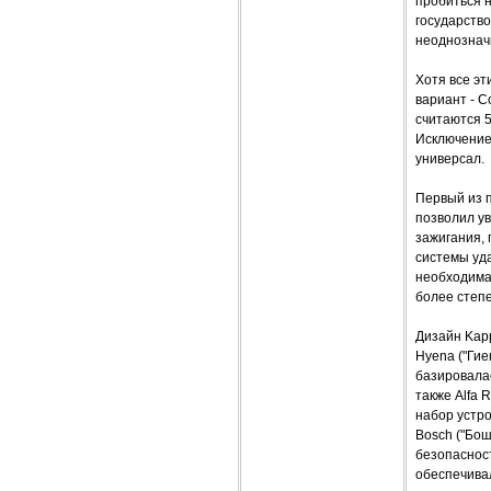
пробиться 
государство
неоднознач
Хотя все э
вариант - 
считаются 5
Исключение
универсал.
Первый из 
позволил ув
зажигания,
системы уд
необходима
более степ
Дизайн Kapp
Hyena ("Гие
базировалас
также Alfa
набор устр
Bosch ("Бо
безопасност
обеспечива