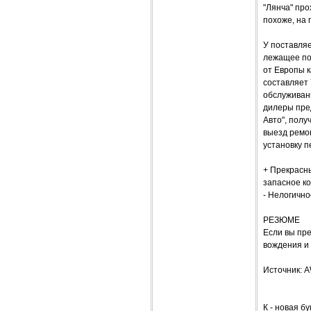
"Лянча" про
похоже, на 
У поставляе
лежащее по
от Европы к
составляет 
обслуживан
дилеры пре
Авто", полу
выезд ремон
установку п
+ Прекрасн
запасное ко
- Нелогично
РЕЗЮМЕ
Если вы пре
вождения и 
Источник: 
К - новая б