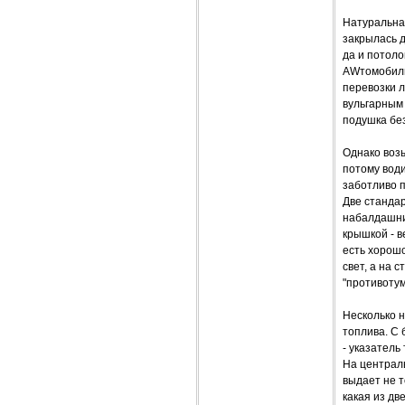
Натуральная
закрылась д
да и потоло
AWтомобиль.
перевозки л
вульгарным 
подушка без
Однако воз
потому води
заботливо п
Две стандар
набалдашни
крышкой - в
есть хорошо
свет, а на 
"противотум
Несколько н
топлива. С 
- указатель
На централ
выдает не т
какая из дв