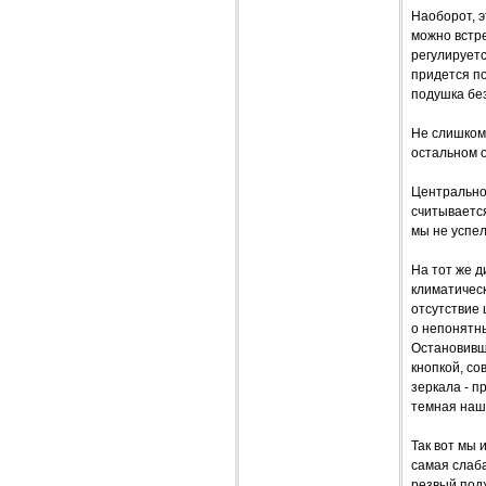
Наоборот, э
можно встре
регулируетс
придется по
подушка без
Не слишком
остальном о
Центрально
считывается
мы не успел
На тот же 
климатичес
отсутствие 
о непонятны
Остановивши
кнопкой, со
зеркала - п
темная наш
Так вот мы 
самая слаба
резвый подх