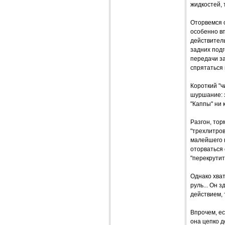
жидкостей, 
Оторвемся 
особенно вп
действител
задних подг
передачи за
спрятаться 
Короткий "ч
шуршание: з
"Каппы" ни 
Разгон, тор
"трехлитров
малейшего н
оторваться 
"перекрутит
Однако хва
руль... Он 
действием,
Впрочем, ес
она цепко 