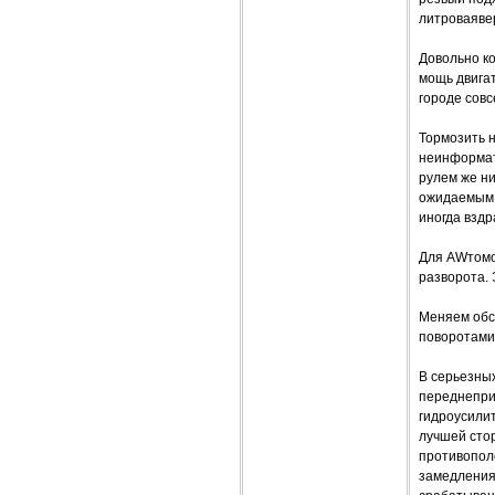
литроваяве
Довольно к
мощь двигат
городе совс
Тормозить н
неинформат
рулем же ни
ожидаемым р
иногда взд
Для AWтомо
разворота. 
Меняем обс
поворотами
В серьезны
переднепри
гидроусилит
лучшей сто
противополо
замедления