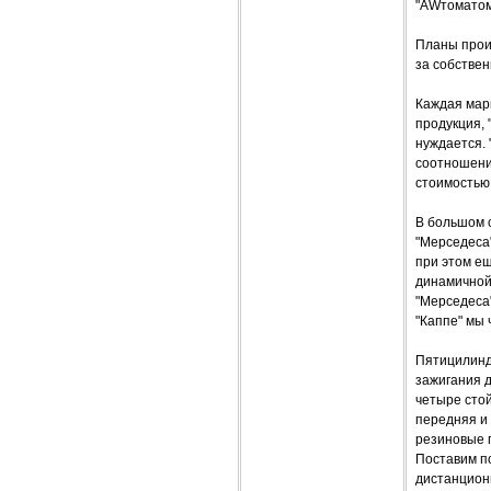
"AWтоматом
Планы прои
за собстве
Каждая мар
продукция,
нуждается.
соотношение
стоимостью 
В большом с
"Мерседеса"
при этом е
динамичной 
"Мерседеса"
"Каппе" мы 
Пятицилинд
зажигания д
четыре стой
передняя и 
резиновые п
Поставим по
дистанцион