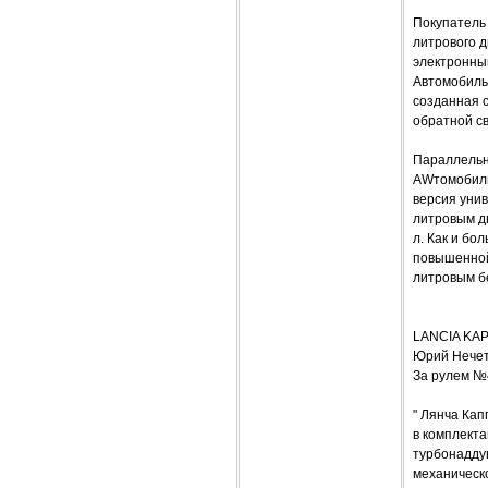
Покупатель 
литрового 
электронны
Автомобиль
созданная с
обратной с
Параллельн
AWтомобили 
версия унив
литровым дв
л. Как и бо
повышенной 
литровым б
LANCIA KA
Юрий Нече
За рулем №
" Лянча Кап
в комплекта
турбонаддув
механическо