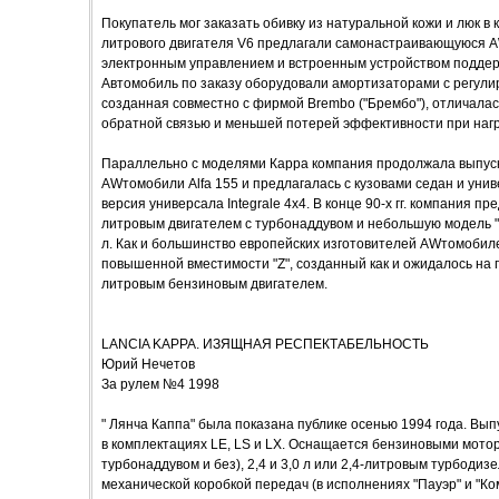
Покупатель мог заказать обивку из натуральной кожи и люк в
литрового двигателя V6 предлагали самонастраивающуюся A
электронным управлением и встроенным устройством поддер
Автомобиль по заказу оборудовали амортизаторами с регули
созданная совместно с фирмой Brembo ("Брембо"), отличалас
обратной связью и меньшей потерей эффективности при нагр
Параллельно с моделями Карра компания продолжала выпуск 
AWтомобили Alfa 155 и предлагалась с кузовами седан и уни
версия универсала Integrale 4x4. В конце 90-х гг. компания п
литровым двигателем с турбонаддувом и небольшую модель "Y
л. Как и большинство европейских изготовителей AWтомобиле
повышенной вместимости "Z", созданный как и ожидалось на пл
литровым бензиновым двигателем.
LANCIA KAPPA. ИЗЯЩНАЯ РЕСПЕКТАБЕЛЬНОСТЬ
Юрий Нечетов
За рулем №4 1998
" Лянча Каппа" была показана публике осенью 1994 года. Выпу
в комплектациях LE, LS и LX. Оснащается бензиновыми мотор
турбонаддувом и без), 2,4 и 3,0 л или 2,4-литровым турбоди
механической коробкой передач (в исполнениях "Пауэр" и "К