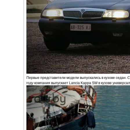
Первые представители модели выпускались в кузове седан. 
году компания выпускает Lancia Kappa SW в кузове универсал