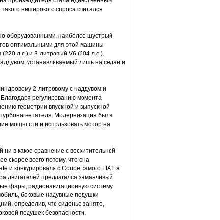
на производителя стала единственным
 такого неширокого спроса считался
сно оборудованными, наиболее шустрый
атов оптимальными для этой машины
20 л.с.) и 3-литровый V6 (204 л.с.).
наддувом, устанавливаемый лишь на седан и
индровому 2-литровому с наддувом и
ч. Благодаря регулированию момента
ению геометрии впускной и выпускной
 турбонагнетателя. Модернизация была
ние мощности и использовать мотор на
й ни в какое сравнение с восхитительной
ее скорее всего потому, что она
te и конкурировала с Coupe самого FIAT, а
ора двигателей предлагался заманчивый
вые фары, радионавигационную систему
мобиль, боковые надувные подушки
ний, определив, что сиденье занято,
оковой подушек безопасности.