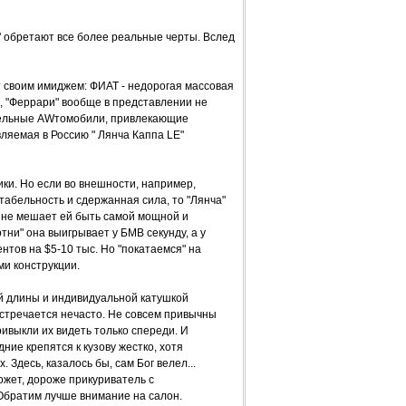
 обретают все более реальные черты. Вслед
 своим имиджем: ФИАТ - недорогая массовая
 "Феррари" вообще в представлении не
абельные AWтомобили, привлекающие
вляемая в Россию " Лянча Каппа LЕ"
ки. Но если во внешности, например,
табельность и сдержанная сила, то "Лянча"
о не мешает ей быть самой мощной и
тни" она выигрывает у БМВ секунду, а у
нтов на $5-10 тыс. Но "покатаемся" на
ми конструкции.
 длины и индивидуальной катушкой
 встречается нечасто. Не совсем привычны
ривыкли их видеть только спереди. И
ие крепятся к кузову жестко, хотя
Здесь, казалось бы, сам Бог велел...
может, дороже прикуриватель с
Обратим лучше внимание на салон.