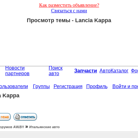
Как разместить объявление?
Связаться с нами
Просмотр темы - Lancia Kappa
Новости
Поиск
Запчасти
АвтоКаталог
Фо
партнеров
авто
ользователи
Группы
Регистрация
Профиль
Войти и п
a Kappa
»
орумов АW.BY
Итальянские авто