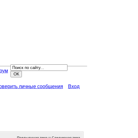
рум
роверить личные сообщения
Вход
Предыдущая тема
::
Следующая тема