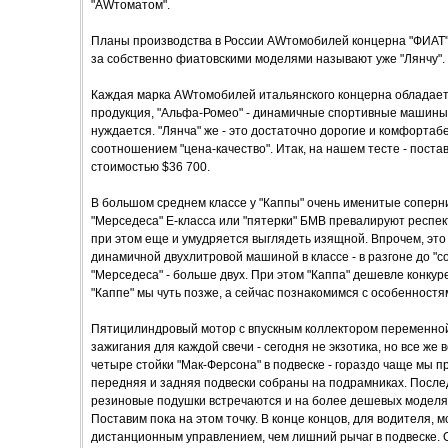
"AWтоматом".
Планы производства в России AWтомобилей концерна "ФИАТ"
за собственно фиатовскими моделями называют уже "Лянчу".
Каждая марка AWтомобилей итальянского концерна обладает
продукция, "Альфа-Ромео" - динамичные спортивные машины,
нуждается. "Лянча" же - это достаточно дорогие и комфорт
соотношением "цена-качество". Итак, на нашем тесте - поста
стоимостью $36 700.
В большом среднем классе у "Каппы" очень именитые соперни
"Мерседеса" Е-класса или "пятерки" БМВ превалируют респек
при этом еще и умудряется выглядеть изящной. Впрочем, эт
динамичной двухлитровой машиной в классе - в разгоне до "со
"Мерседеса" - больше двух. При этом "Каппа" дешевле конкуре
"Каппе" мы чуть позже, а сейчас познакомимся с особенностя
Пятицилиндровый мотор с впускным коллектором переменной
зажигания для каждой свечи - сегодня не экзотика, но все же
четыре стойки "Мак-Ферсона" в подвеске - гораздо чаще мы п
передняя и задняя подвески собраны на подрамниках. Последн
резиновые подушки встречаются и на более дешевых моделях. 
Поставим пока на этом точку. В конце концов, для водителя, 
дистанционным управлением, чем лишний рычаг в подвеске. 