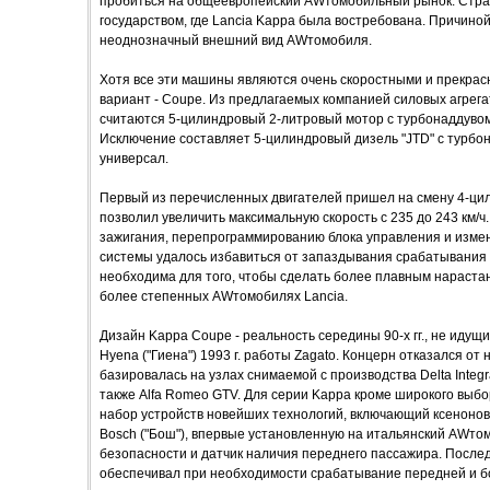
пробиться на общеевропейский AWтомобильный рынок. Стра
государством, где Lancia Kappa была востребована. Причиной
неоднозначный внешний вид AWтомобиля.
Хотя все эти машины являются очень скоростными и прекра
вариант - Coupe. Из предлагаемых компанией силовых агрег
считаются 5-цилиндровый 2-литровый мотор с турбонаддувом (2
Исключение составляет 5-цилиндровый дизель "JTD" с турбо
универсал.
Первый из перечисленных двигателей пришел на смену 4-цил
позволил увеличить максимальную скорость с 235 до 243 км/
зажигания, перепрограммированию блока управления и измен
системы удалось избавиться от запаздывания срабатывания
необходима для того, чтобы сделать более плавным нараста
более степенных AWтомобилях Lancia.
Дизайн Kappa Coupe - реальность середины 90-х гг., не идущи
Hyena ("Гиена") 1993 г. работы Zagato. Концерн отказался от н
базировалась на узлах снимаемой с производства Delta Integra
также Alfa Romeo GTV. Для серии Kappa кроме широкого выб
набор устройств новейших технологий, включающий ксеноно
Bosch ("Бош"), впервые установленную на итальянский AWто
безопасности и датчик наличия переднего пассажира. Послед
обеспечивал при необходимости срабатывание передней и б