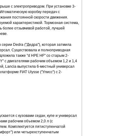
 крыше с электроприводом. При установке 3-
Wтоматическую коробку передач с
жания постоянной скорости движения.
руемой характеристикой. Тормозная система,
ь более отзывчивой работой, лучшей
еве.
серии Dedra ("Дедра"), которая затмила
версал. Существовала и полноприводная
редложила также "d НРЕ HF" со старым 2-
" с двигателями рабочим объемом 1,2 и 1,4
й, Lancia выпустила 6-местный универсал
атформе FIAT Ulysse ("Улисс") с 2-
скается с кузовами седан, купе и универсал
ами рабочим объемом 2,0 л (с
зелем. Комплектуется пятиступенчатой
омфорт") или четырехступенчатым