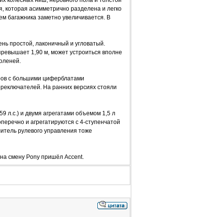
х колёсных ниш, неровного пола и толстой
ья, которая асимметрично разделена и легко
ем багажника заметно увеличивается. В
нь простой, лаконичный и угловатый.
превышает 1,90 м, может устроиться вполне
оленей.
ров с большими циферблатами
реключателей. На ранних версиях стояли
9 л.с.) и двумя агрегатами объемом 1,5 л
оперечно и агрегатируются с 4-ступенчатой
илитель рулевого управления тоже
 на смену Pony пришёл Accent.