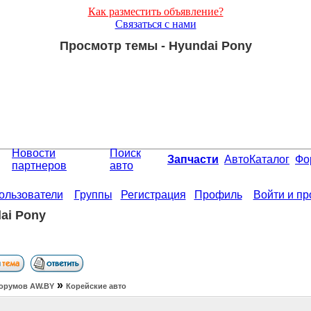
Как разместить объявление?
Связаться с нами
Просмотр темы - Hyundai Pony
Новости
Поиск
Запчасти
АвтоКаталог
Фо
партнеров
авто
ользователи
Группы
Регистрация
Профиль
Войти и п
ai Pony
»
орумов АW.BY
Корейские авто