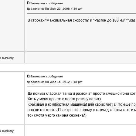
Заголовок сообщения:
Добавлено: Пн Июн 23, 2008 4:39 am
В строках "Максимальная скорость" и "Разгон до 100 км/ч" ук
к началу
Заголовок сообщения:
Добавлено: Пн Июл 16, 2012 3:18 pm
Да поньки классная тачка и разгон эт просто смешной они хотя
Хоть у меня просто с места резину палит)
Красивая и комфортная машинка! для своих лет! а что еще п
она не как жрать 11 литров по городу с таким двишком хоть и 
ток смотя у кого как она сезжена*)
к началу