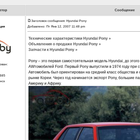
втор
Сообщение
Заголовок сообщения: Hyundai Pony
ция
Добавлено: Пт Янв 12, 2007 11:48 pm
Технические характеристики Hyundai Pony »
Объявления о продаже Hyundai Pony »
Запчасти к Hyundai Pony »
Pony – это первая самостоятельная модель Hyundai, до этог
ован:
AWтомобилей Ford. Первый Pony выпустили в 1974 году при сот
Автомобиль был ориентирован на средний класс общества и 
685
рынке Кореи. Через год начинается экспорт Pony, большие п
нск
Америку и Африку.