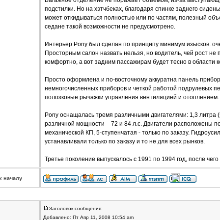
Багажное отделение не поражает объемом, из-за выступающи
подстилки. Но на хэтчбеках, благодаря спинке заднего сиден
может откидываться полностью или по частям, полезный объ
седане такой возможности не предусмотрено.
Интерьер Pony был сделан по принципу минимум изысков: оче
Просторным салон назвать нельзя, но водитель, чей рост не 
комфортно, а вот задним пассажирам будет тесно в области к
Просто оформлена и по-восточному аккуратна панель прибо
немногочисленных приборов и четкой работой подрулевых пе
полозковые рычажки управления вентиляцией и отоплением.
Pony оснащалась тремя различными двигателями: 1,3 литра (5
различной мощности – 72 и 84 л.с. Двигатели расположены п
механической КП, 5-ступенчатая - только по заказу. Гидроус
устанавливали только по заказу и то не для всех рынков.
Третье поколение выпускалось с 1991 по 1994 год, после чего
к началу
Заголовок сообщения:
Добавлено: Пт Апр 11, 2008 10:54 am