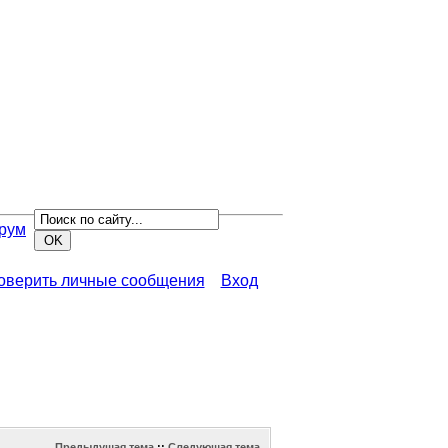
рум
роверить личные сообщения
Вход
Предыдущая тема
::
Следующая тема