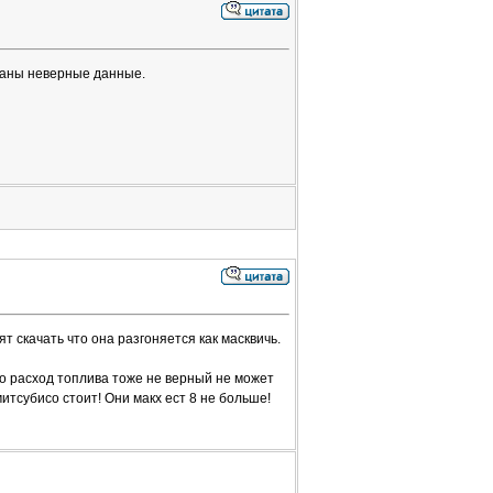
азаны неверные данные.
т скачать что она разгоняется как масквичь.
ро расход топлива тоже не верный не может
митсубисо стоит! Они макх ест 8 не больше!