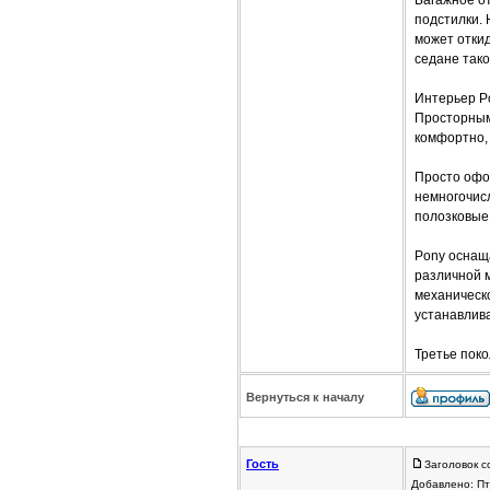
Багажное о
подстилки. 
может отки
седане так
Интерьер Po
Просторным 
комфортно, 
Просто офо
немногочис
полозковые
Pony оснаща
различной м
механическо
устанавлива
Третье поко
Вернуться к началу
Гость
Заголовок с
Добавлено: Пт