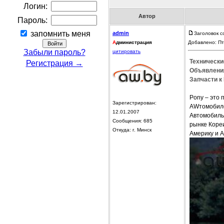
Логин:
Автор
Пароль:
запомнить меня
admin
Заголовок с
А
дминистрация
Добавлено: Пт
Забыли пароль?
цитировать
Технически
Регистрация →
Объявления
Запчасти к
Pony – это 
Зарегистрирован:
AWтомобилей
12.01.2007
Автомобиль
Сообщения: 685
рынке Кореи
Откуда: г. Минск
Америку и А