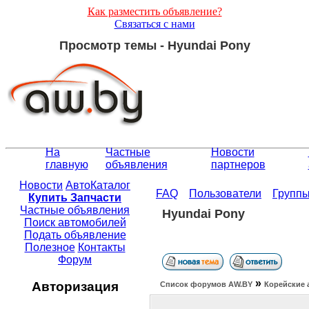
Как разместить объявление?
Связаться с нами
Просмотр темы - Hyundai Pony
На
Частные
Новости
главную
объявления
партнеров
Новости
АвтоКаталог
FAQ
Пользователи
Групп
Купить Запчасти
Частные объявления
Hyundai Pony
Поиск автомобилей
Подать объявление
Полезное
Контакты
Форум
»
Авторизация
Список форумов АW.BY
Корейские 