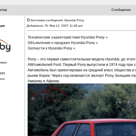
втор
Сообщение
Заголовок сообщения: Hyundai Pony
ция
Добавлено: Пт Янв 12, 2007 11:48 pm
Технические характеристики Hyundai Pony »
Объявления о продаже Hyundai Pony »
Запчасти к Hyundai Pony »
Pony – это первая самостоятельная модель Hyundai, до этог
ован:
AWтомобилей Ford. Первый Pony выпустили в 1974 году при сот
Автомобиль был ориентирован на средний класс общества и 
685
рынке Кореи. Через год начинается экспорт Pony, большие п
нск
Америку и Африку.