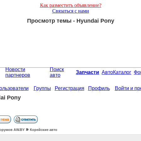
Как разместить объявление?
Связаться с нами
Просмотр темы - Hyundai Pony
Новости
Поиск
Запчасти
АвтоКаталог
Фо
партнеров
авто
ользователи
Группы
Регистрация
Профиль
Войти и п
ai Pony
»
орумов АW.BY
Корейские авто