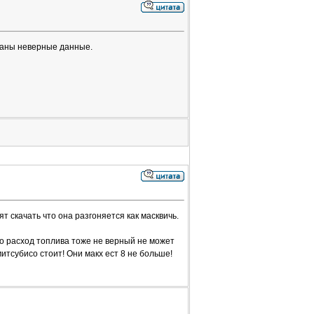
азаны неверные данные.
т скачать что она разгоняется как масквичь.
ро расход топлива тоже не верный не может
митсубисо стоит! Они макх ест 8 не больше!