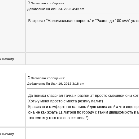
Заголовок сообщения:
Добавлено: Пн Июн 23, 2008 4:39 am
В строках "Максимальная скорость" и "Разгон до 100 км/ч" ук
к началу
Заголовок сообщения:
Добавлено: Пн Июл 16, 2012 3:18 pm
Да поньки классная тачка и разгон эт просто смешной они хотя
Хоть у меня просто с места резину палит)
Красивая и комфортная машинка! для своих лет! а что еще п
она не как жрать 11 литров по городу с таким двишком хоть и 
ток смотя у кого как она сезжена*)
к началу