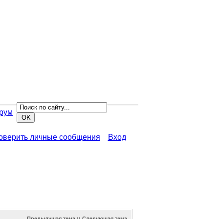
рум
роверить личные сообщения
Вход
Предыдущая тема
::
Следующая тема