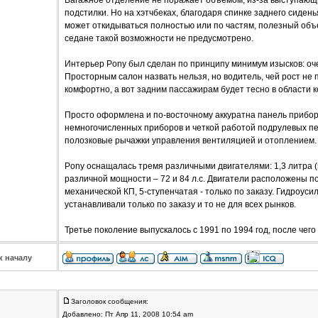
Багажное отделение не поражает объемом, из-за выступающи
подстилки. Но на хэтчбеках, благодаря спинке заднего сиден
может откидываться полностью или по частям, полезный объ
седане такой возможности не предусмотрено.
Интерьер Pony был сделан по принципу минимум изысков: оче
Просторным салон назвать нельзя, но водитель, чей рост не 
комфортно, а вот задним пассажирам будет тесно в области к
Просто оформлена и по-восточному аккуратна панель прибо
немногочисленных приборов и четкой работой подрулевых пе
полозковые рычажки управления вентиляцией и отоплением.
Pony оснащалась тремя различными двигателями: 1,3 литра (5
различной мощности – 72 и 84 л.с. Двигатели расположены п
механической КП, 5-ступенчатая - только по заказу. Гидроус
устанавливали только по заказу и то не для всех рынков.
Третье поколение выпускалось с 1991 по 1994 год, после чего
к началу
Заголовок сообщения:
Добавлено: Пт Апр 11, 2008 10:54 am