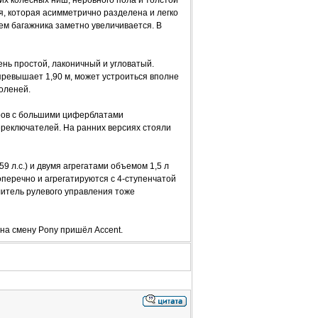
х колёсных ниш, неровного пола и толстой
ья, которая асимметрично разделена и легко
ем багажника заметно увеличивается. В
нь простой, лаконичный и угловатый.
превышает 1,90 м, может устроиться вполне
оленей.
ров с большими циферблатами
реключателей. На ранних версиях стояли
9 л.с.) и двумя агрегатами объемом 1,5 л
оперечно и агрегатируются с 4-ступенчатой
илитель рулевого управления тоже
 на смену Pony пришёл Accent.