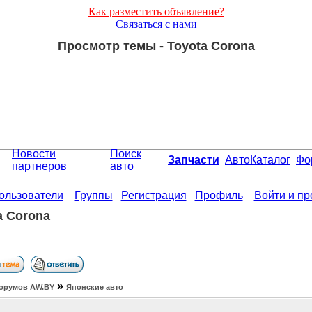
Как разместить объявление?
Связаться с нами
Просмотр темы - Toyota Corona
Новости
Поиск
Запчасти
АвтоКаталог
Фо
партнеров
авто
ользователи
Группы
Регистрация
Профиль
Войти и п
a Corona
»
орумов АW.BY
Японские авто