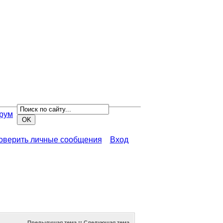
рум
роверить личные сообщения
Вход
Предыдущая тема
::
Следующая тема