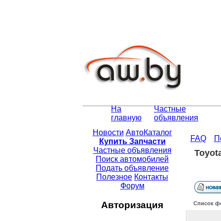
На
Частные
главную
объявления
Новости
АвтоКаталог
FAQ
П
Купить Запчасти
Частные объявления
Toyot
Поиск автомобилей
Подать объявление
Полезное
Контакты
Форум
Авторизация
Список ф