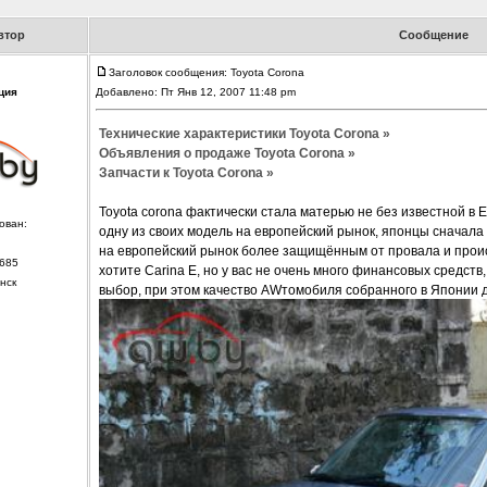
втор
Сообщение
Заголовок сообщения: Toyota Corona
ция
Добавлено: Пт Янв 12, 2007 11:48 pm
Технические характеристики Toyota Corona »
Объявления о продаже Toyota Corona »
Запчасти к Toyota Corona »
Toyota corona фактически стала матерью не без известной в Е
ован:
одну из своих модель на европейский рынок, японцы сначала
на европейский рынок более защищённым от провала и происх
685
хотите Carina E, но у вас не очень много финансовых средств,
нск
выбор, при этом качество AWтомобиля собранного в Японии 