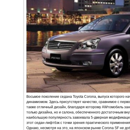
Восьмое поколение седана Toyota Corona, выпуск которого на
динамизмом. Здесь присутствует качество, сравнимое с пер
также отличный дизайн, благодаря которому AWтомобиль заня
только дизайна, но и салона, обеспеченного достаточным вн
наибольшую популярность завоевала 5-дверная модификация
этот седан-лифтбэк с точки зрения практического применения
Однако, несмотря на это, на японском рынке Corona SF не 