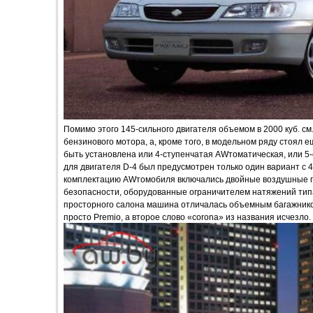
Помимо этого 145-сильного двигателя объемом в 2000 куб. с
бензинового мотора, а, кроме того, в модельном ряду стоял е
быть установлена или 4-ступенчатая AWтоматическая, или 5-
для двигателя D-4 был предусмотрен только один вариант с
комплектацию AWтомобиля включались двойные воздушные п
безопасности, оборудованные ограничителем натяжений типа «
просторного салона машина отличалась объемным багажником
просто Premio, а второе слово «corona» из названия исчезло.