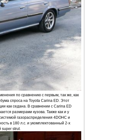
енения по сравнению с первым, так же, как
 бума спроса на Toyota Carina ED. Этот
и как седана. В сравнении с Carina ED
ется размерами кузова. Также как и у
с системой газораспределения 4DOHC и
сть в 180 л.с. и укомплектованный 2-х
super strut.