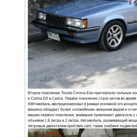
Второе поколение Toyota Corona Exiv претерпело сильные изм
и Carina ED и Celica. Первое поколение стало хитом во время
AWтомобиль эволюционировал в рамках основной его концепци
машина обладает более «спокойным» внешним видом и отлича
машин первого поколения, внимание привлекает двигатель 
объемом 1.8 литра и 2 литра. Автомобиль, развивающий мощно
литровым двигателем sport twin cam, также снабжен подвеской 