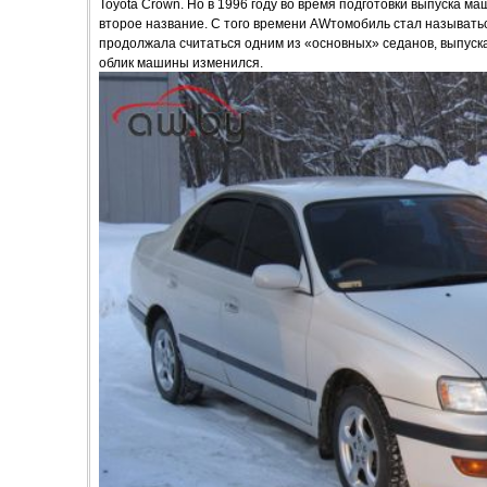
Toyota Crown. Но в 1996 году во время подготовки выпуска м
второе название. С того времени AWтомобиль стал называтьс
продолжала считаться одним из «основных» седанов, выпуска
облик машины изменился.