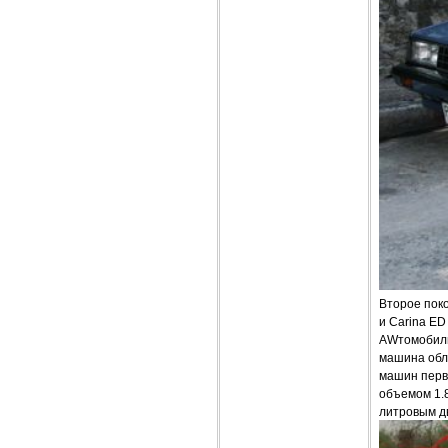
Второе поко
и Carina ED
AWтомобиль 
машина обл
машин перв
объемом 1.8
литровым дв