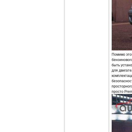
Помимо этог
бензинового
быть устано
для двигат
комплектац
безопасност
просторног
просто Prem