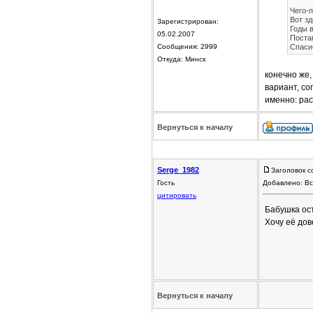
Чего-
Вот зд
Зарегистрирован:
Годы в
05.02.2007
Поста
Сообщения: 2999
Спаси
Откуда: Минск
конечно же,
вариант, со
именно: расх
Вернуться к началу
Serge_1982
Заголовок с
Гость
Добавлено: Вс
цитировать
Бабушка ост
Хочу её дове
Вернуться к началу