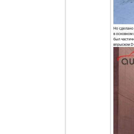
Но сделано
в основном 
был частич
впрыском D-