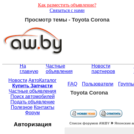
Как разместить объявление?
Связаться с нами
Просмотр темы - Toyota Corona
На
Частные
Новости
главную
объявления
партнеров
Новости
АвтоКаталог
FAQ
Пользователи
Групп
Купить Запчасти
Частные объявления
Toyota Corona
Поиск автомобилей
Подать объявление
Полезное
Контакты
Форум
»
Авторизация
Список форумов АW.BY
Японские а