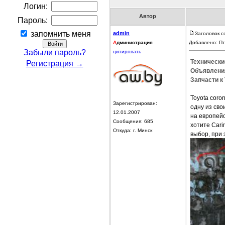
Логин:
Автор
Пароль:
запомнить меня
admin
Заголовок с
А
дминистрация
Добавлено: Пт
Забыли пароль?
цитировать
Технически
Регистрация →
Объявления
Запчасти к 
Toyota coro
Зарегистрирован:
одну из сво
12.01.2007
на европейс
Сообщения: 685
хотите Cari
Откуда: г. Минск
выбор, при