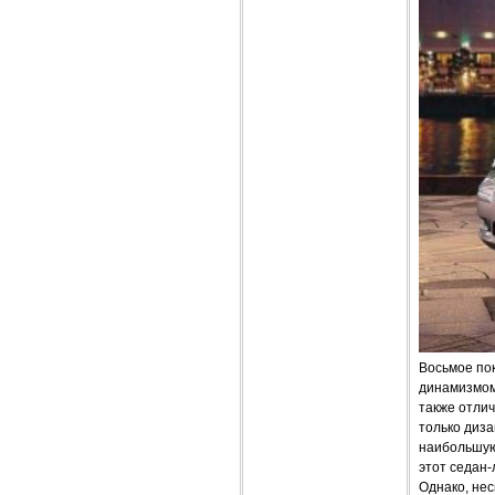
Восьмое пок
динамизмом
также отлич
только диза
наибольшую
этот седан-
Однако, не