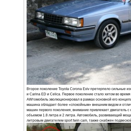
Второе поколение Toyota Corona Exiv претерпело сильные изм
и Carina ED и Celica. Первое поколение стало хитом во время
AWтомобиль эволюционировал в рамках основной его концепци
машина обладает более «спокойным» внешним видом и отлича
машин первого поколения, внимание привлекает двигатель 
объемом 1.8 литра и 2 литра. Автомобиль, развивающий мощно
литровым двигателем sport twin cam, также снабжен подвеской 