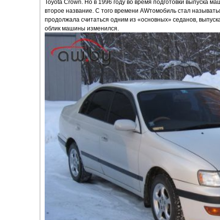
Toyota Crown. Но в 1996 году во время подготовки выпуска м
второе название. С того времени AWтомобиль стал называтьс
продолжала считаться одним из «основных» седанов, выпуска
облик машины изменился.