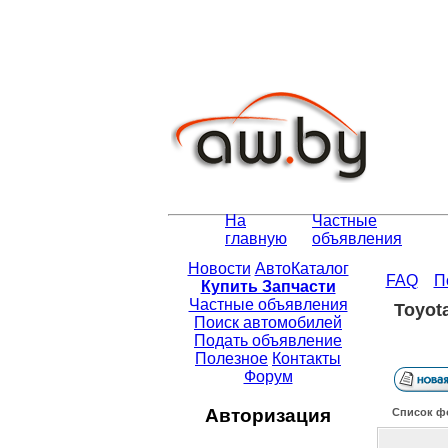
На
Частные
главную
объявления
Новости
АвтоКаталог
FAQ
П
Купить Запчасти
Частные объявления
Toyot
Поиск автомобилей
Подать объявление
Полезное
Контакты
Форум
Авторизация
Список ф