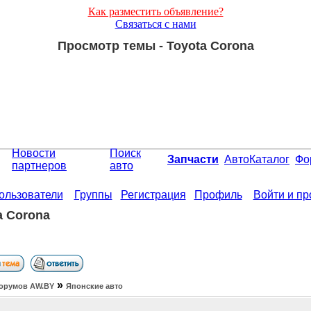
Как разместить объявление?
Связаться с нами
Просмотр темы - Toyota Corona
Новости
Поиск
Запчасти
АвтоКаталог
Фо
партнеров
авто
ользователи
Группы
Регистрация
Профиль
Войти и п
a Corona
»
орумов АW.BY
Японские авто