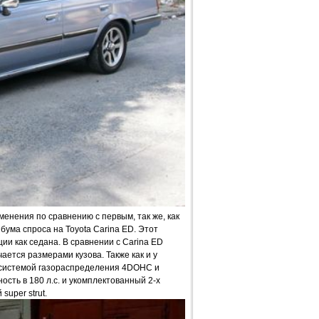
енения по сравнению с первым, так же, как
 бума спроса на Toyota Carina ED. Этот
и как седана. В сравнении с Carina ED
ется размерами кузова. Также как и у
с системой газораспределения 4DOHC и
сть в 180 л.с. и укомплектованный 2-х
super strut.