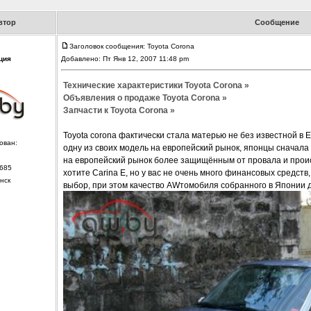
втор
Сообщение
Заголовок сообщения: Toyota Corona
ция
Добавлено: Пт Янв 12, 2007 11:48 pm
Технические характеристики Toyota Corona »
Объявления о продаже Toyota Corona »
Запчасти к Toyota Corona »
Toyota corona фактически стала матерью не без известной в Е
ован:
одну из своих модель на европейский рынок, японцы сначала
на европейский рынок более защищённым от провала и происх
685
хотите Carina E, но у вас не очень много финансовых средств,
нск
выбор, при этом качество AWтомобиля собранного в Японии 