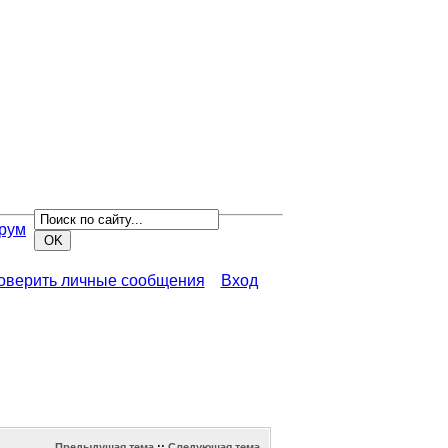
рум
роверить личные сообщения
Вход
Предыдущая тема
::
Следующая тема