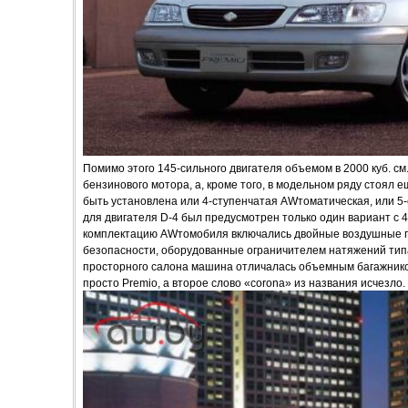
Помимо этого 145-сильного двигателя объемом в 2000 куб. с
бензинового мотора, а, кроме того, в модельном ряду стоял е
быть установлена или 4-ступенчатая AWтоматическая, или 5-
для двигателя D-4 был предусмотрен только один вариант с
комплектацию AWтомобиля включались двойные воздушные п
безопасности, оборудованные ограничителем натяжений типа «
просторного салона машина отличалась объемным багажником
просто Premio, а второе слово «corona» из названия исчезло.