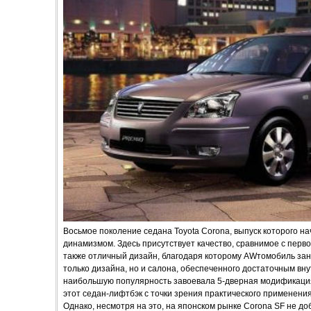
Восьмое поколение седана Toyota Corona, выпуск которого на
динамизмом. Здесь присутствует качество, сравнимое с пер
также отличный дизайн, благодаря которому AWтомобиль заня
только дизайна, но и салона, обеспеченного достаточным вн
наибольшую популярность завоевала 5-дверная модификация
этот седан-лифтбэк с точки зрения практического применения
Однако, несмотря на это, на японском рынке Corona SF не 