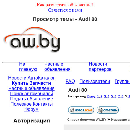
Как разместить объявление?
Связаться с нами
Просмотр темы - Audi 80
На
Частные
Новости
главную
объявления
партнеров
Новости
АвтоКаталог
FAQ
Пользователи
Групп
Купить Запчасти
Частные объявления
Audi 80
Поиск автомобилей
На страницу
Пред.
1
,
2
,
3
,
4
,
5
,
6
,
7
,
8
,
9
,
Подать объявление
Полезное
Контакты
Форум
»
Авторизация
Список форумов АW.BY
Немецкие а