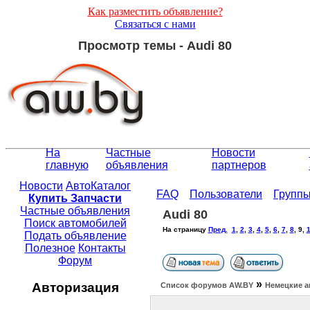
Как разместить объявление?
Связаться с нами
Просмотр темы - Audi 80
На
Частные
Новости
главную
объявления
партнеров
Новости
АвтоКаталог
FAQ
Пользователи
Групп
Купить Запчасти
Частные объявления
Audi 80
Поиск автомобилей
На страницу
Пред.
1
,
2
,
3
,
4
,
5
,
6
,
7
,
8
,
9
,
Подать объявление
Полезное
Контакты
Форум
»
Авторизация
Список форумов АW.BY
Немецкие а