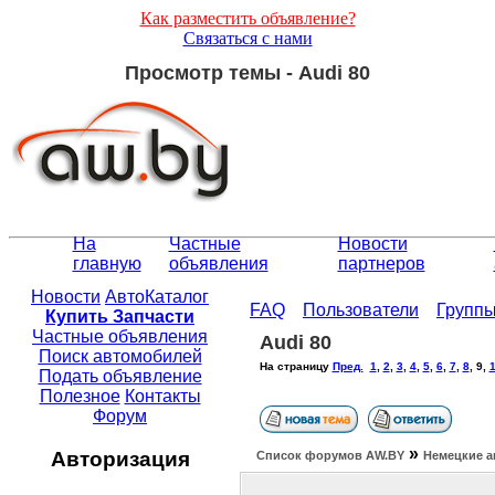
Как разместить объявление?
Связаться с нами
Просмотр темы - Audi 80
На
Частные
Новости
главную
объявления
партнеров
Новости
АвтоКаталог
FAQ
Пользователи
Групп
Купить Запчасти
Частные объявления
Audi 80
Поиск автомобилей
На страницу
Пред.
1
,
2
,
3
,
4
,
5
,
6
,
7
,
8
,
9
,
Подать объявление
Полезное
Контакты
Форум
»
Авторизация
Список форумов АW.BY
Немецкие а