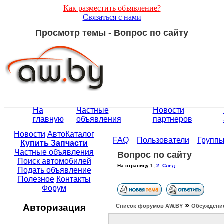
Как разместить объявление?
Связаться с нами
Просмотр темы - Вопрос по сайту
На
Частные
Новости
главную
объявления
партнеров
Новости
АвтоКаталог
FAQ
Пользователи
Групп
Купить Запчасти
Частные объявления
Вопрос по сайту
Поиск автомобилей
На страницу
1
,
2
След.
Подать объявление
Полезное
Контакты
Форум
»
Авторизация
Список форумов АW.BY
Обсуждение