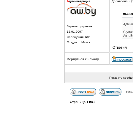
А
дминистрация
Добавлено: Ср
masse
Админ
Зарегистрирован:
12.01.2007
С ува
АвтоВ
Сообщения: 685
Откуда: г. Минск
Ответил
Вернуться к началу
Показать сообщ
Спи
Страница
1
из
2