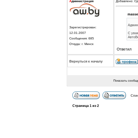
А
дминистрация
Добавлено: Ср
masse
Админ
Зарегистрирован:
12.01.2007
С ува
АвтоВ
Сообщения: 685
Откуда: г. Минск
Ответил
Вернуться к началу
Показать сообщ
Спи
Страница
1
из
2