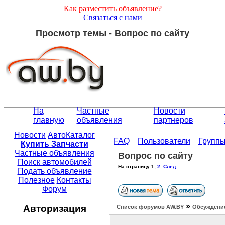
Как разместить объявление?
Связаться с нами
Просмотр темы - Вопрос по сайту
На
Частные
Новости
главную
объявления
партнеров
Новости
АвтоКаталог
FAQ
Пользователи
Групп
Купить Запчасти
Частные объявления
Вопрос по сайту
Поиск автомобилей
На страницу
1
,
2
След.
Подать объявление
Полезное
Контакты
Форум
»
Авторизация
Список форумов АW.BY
Обсуждение