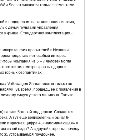
VW и Seat отличаются только элементами
кой и подогревом, навигационная система,
ль с двумя пультами управления,
к в крыше. Стандартная комплектация -
ца мавританских правителей в Испании.
ором представляет особый интерес.
чтобы компания из 5 – 7 человек могла
ать сотни километров ровных дорог и
ых горных серпантинах.
ца» Volkswagen Sharan можно только по
нарями. За время, прошедшее с появления в
амичному силуэту этого минивэна. Так что
ья) валики боковой поддержки. Создается
бека. А тут еще великолепный рычаг 6-
дели и красная цифра 4, «напоминающая» о
 активной езды? А с другой стороны, почему
то ж, устраиваемся поудобнее.