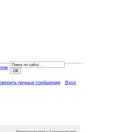
рум
роверить личные сообщения
Вход
Предыдущая тема
::
Следующая тема