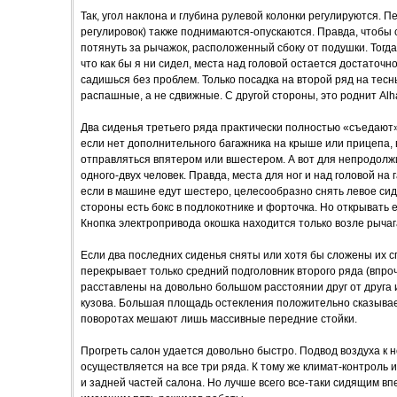
Так, угол наклона и глубина рулевой колонки регулируются. 
регулировок) также поднимаются-опускаются. Правда, чтобы 
потянуть за рычажок, расположенный сбоку от подушки. Тогд
что как бы я ни сидел, места над головой остается достаточ
садишься без проблем. Только посадка на второй ряд на тесн
распашные, а не сдвижные. С другой стороны, это роднит Al
Два сиденья третьего ряда практически полностью «съедают»
если нет дополнительного багажника на крыше или прицепа,
отправляться впятером или вшестером. А вот для непродол
одного-двух человек. Правда, места для ног и над головой на
если в машине едут шестеро, целесообразно снять левое сиде
стороны есть бокс в подлокотнике и форточка. Но открывать 
Кнопка электропривода окошка находится только возле рычаг
Если два последних сиденья сняты или хотя бы сложены их сп
перекрывает только средний подголовник второго ряда (впроч
расставлены на довольно большом расстоянии друг от друга 
кузова. Большая площадь остекления положительно сказывает
поворотах мешают лишь массивные передние стойки.
Прогреть салон удается довольно быстро. Подвод воздуха к 
осуществляется на все три ряда. К тому же климат-контроль
и задней частей салона. Но лучше всего все-таки сидящим вп