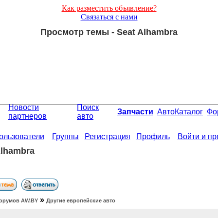
Как разместить объявление?
Связаться с нами
Просмотр темы - Seat Alhambra
Новости
Поиск
Запчасти
АвтоКаталог
Фо
партнеров
авто
ользователи
Группы
Регистрация
Профиль
Войти и п
Alhambra
»
орумов АW.BY
Другие европейские авто