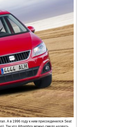
an. А в 1996 году к ним присоединился Seat
n). Так что Alhambra можно смело назвать