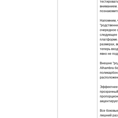
тестировать
вниманием. 
познакомить
Напомним, ч
"родственни
очередное 
следующее 
платформе. 
размерах, в
теперь вход
явно не под
Внешне "род
Alhambra бо
поликарбона
расположени
Эффектнее 
прозрачный 
пропорцион
акцентируе
Все боковы
лишний раз