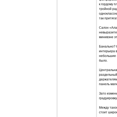
к гордому 
тройной ра
одноклассни
так притяга
Салон «Ала
невыразите
минивэне эт
Банально? Н
интерьера в
небольшие 
было.
Центральная
раздельный
держателям
панель маг
Зато измен
градуировк
Между тахо
стоит широ