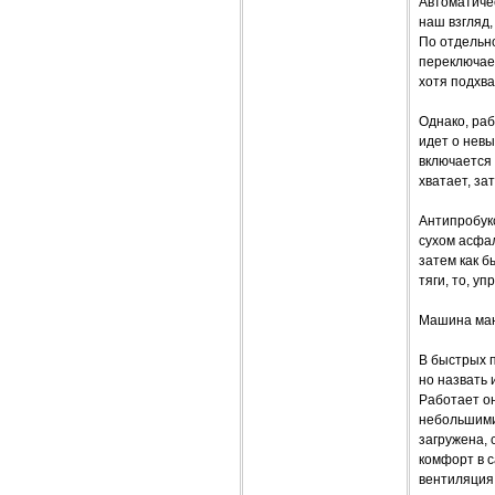
Автоматиче
наш взгляд,
По отдельн
переключает
хотя подхва
Однако, раб
идет о невы
включается 
хватает, за
Антипробук
сухом асфал
затем как б
тяги, то, у
Машина мане
В быстрых п
но назвать
Работает он
небольшими
загружена, 
комфорт в с
вентиляция,