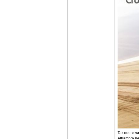
Так появили
Alhambra пе