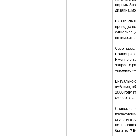
первым Seat
дизайна, м
В Gran Via 
проводка по
сигнализаци
пятиместна
Свое назван
Полноприво
Именно о та
запросто ра
уверенно чу
Визуально о
эмблеме, о
2000 году в
скорее в са
Садясь за р
впечатление
ступенчато
полнопривод
бы и нет? В