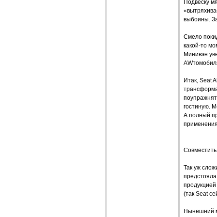
Подвеску мя
«вытряхивае
выбоины. За
Смело поки
какой-то мо
Минивэн уве
AWтомобиля
Итак, Seat 
трансформа
поупражнят
гостиную. 
А полный п
применения
Совместить
Так уж слож
предстояла
продукцией 
(так Seat с
Нынешний ми