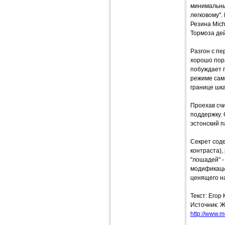
минимальны.
легковому".
Резина Mich
Тормоза де
Разгон с пе
хорошо пора
побуждает п
режиме само
границе шка
Проехав сч
поддержку. 
эстонский п
Секрет соде
контраста),
"лошадей" -
модификации
ценящего на
Текст: Егор
Источник: Ж
http://www.mo