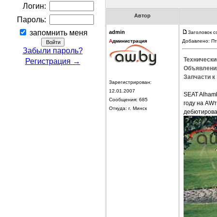
Логин:
Автор
Пароль:
запомнить меня
admin
Заголовок с
А
дминистрация
Добавлено: Пт
Забыли пароль?
Технически
Регистрация →
Объявления
Запчасти к 
Зарегистрирован:
12.01.2007
SEAT Alham
Сообщения: 685
году на AW
Откуда: г. Минск
дебютировал