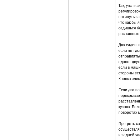
Так, угол н
регулировок
потянуть за
что как бы 
садишься бе
распашные, 
Два сиденья
если нет д
отправлять
одного-двух
если в маши
стороны ест
Кнопка элек
Если два по
перекрывает
расставлены
кузова. Бол
поворотах 
Прогреть са
осуществляе
и задней ча