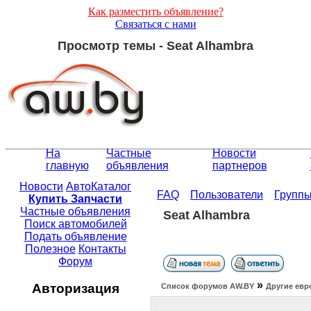
Как разместить объявление?
Связаться с нами
Просмотр темы - Seat Alhambra
На
Частные
Новости
главную
объявления
партнеров
Новости
АвтоКаталог
FAQ
Пользователи
Групп
Купить Запчасти
Частные объявления
Seat Alhambra
Поиск автомобилей
Подать объявление
Полезное
Контакты
Форум
»
Авторизация
Список форумов АW.BY
Другие евр