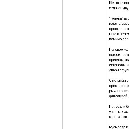
Щиток очень
седоков дву
"Голова" ау
изъять вме
пространств
Еще в пере
помимо пер
Рулевое кол
поверхности
привлекател
бензобака (
двери сгру
Стильный о
прекрасно в
рычаг низко
фиксацией. 
Привезли бе
участках ас
колеса - во
Руль остр и