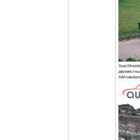
Seat Alhamb
двухместным
AWтомобиль