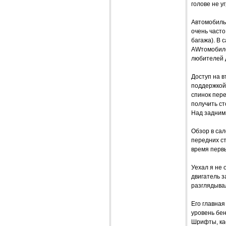
голове не у
Автомобиль
очень часто
багажа). В 
AWтомобиле,
любителей 
Доступ на в
поддержкой,
спинок пере
получить ст
Над задним
Обзор в са
передних ст
время первы
Уехал я не 
двигатель з
разглядыва
Его главная
уровень бен
Шрифты, ка