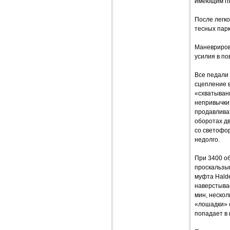
имеющим пя
После легко
тесных парк
Маневрирова
усилия в по
Все педали
сцепление в
«схватыван
непривычки 
продавливат
оборотах дв
со светофор
недолго.
При 3400 об
проскальзы
муфта Halde
наверстывае
мин, нескол
«лошадки» 
попадает в 