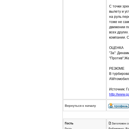
С точки зре
вылету и уг
на руль пер
тоже не са
движении по
всех других
компании. С
ОЦЕНКА
"За": Дина
"Против":Же
РЕЗЮМЕ
В турбирова
AWтомобил
Источник: Г
http://www.g
Вернуться к началу
Гость
Заголовок с
Гость
Добавлено: Вт