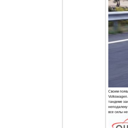
Своим появл
Volkswagen.
тандеме зан
неподалеку 
все силы н