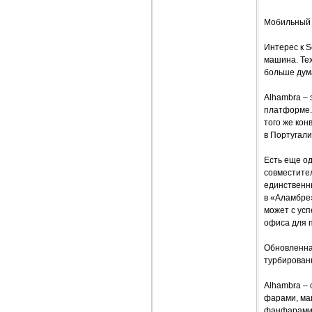
Мобильный 
Интерес к S
машина. Тех
больше дума
Alhambra – 
платформе.
того же кон
в Португали
Есть еще од
совместител
единственны
в «Аламбре»
может с усп
офиса для 
Обновленная
турбирован
Alhambra – 
фарами, ма
фанфарами.