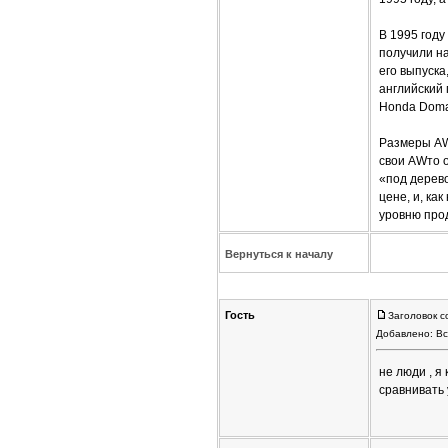
В 1995 год
получили на
его выпуска
английский 
Honda Doma
Размеры AWт
свои AWто о
«под дерев
цене, и, ка
уровню прод
Вернуться к началу
Гость
Заголовок с
Добавлено: Вс
не люди , я
сравнивать