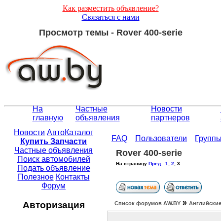
Как разместить объявление?
Связаться с нами
Просмотр темы - Rover 400-serie
На
Частные
Новости
главную
объявления
партнеров
Новости
АвтоКаталог
FAQ
Пользователи
Групп
Купить Запчасти
Частные объявления
Rover 400-serie
Поиск автомобилей
На страницу
Пред.
1
,
2
,
3
Подать объявление
Полезное
Контакты
Форум
»
Авторизация
Список форумов АW.BY
Английские