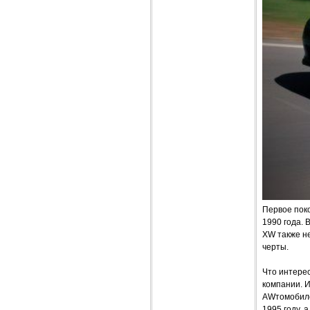
Первое поко
1990 года. 
XW также н
черты.
Что интерес
компании. И
AWтомобиле
1995 году, 