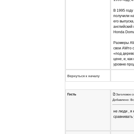
В 1995 год
получили на
его выпуска
английский 
Honda Doma
Размеры AWт
свои AWто о
«под дерев
цене, и, ка
уровню прод
Вернуться к началу
Гость
Заголовок с
Добавлено: Вс
не люди , я
сравнивать