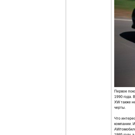
Первое поко
1990 года. 
XW также н
черты.
Что интерес
компании. И
AWтомобиле
1995 году, 