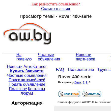
Как разместить объявление?
Связаться с нами
Просмотр темы - Rover 400-serie
На
Частные
Новости
главную
объявления
партнеров
Новости
АвтоКаталог
FAQ
Пользователи
Групп
Купить Запчасти
Частные объявления
Rover 400-serie
Поиск автомобилей
На страницу
Пред.
1
,
2
,
3
Подать объявление
Полезное
Контакты
Форум
»
Авторизация
Список форумов АW.BY
Английские