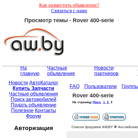
Как разместить объявление?
Связаться с нами
Просмотр темы - Rover 400-serie
На
Частные
Новости
главную
объявления
партнеров
Новости
АвтоКаталог
FAQ
Пользователи
Групп
Купить Запчасти
Частные объявления
Rover 400-serie
Поиск автомобилей
На страницу
Пред.
1
,
2
,
3
Подать объявление
Полезное
Контакты
Форум
»
Авторизация
Список форумов АW.BY
Английские