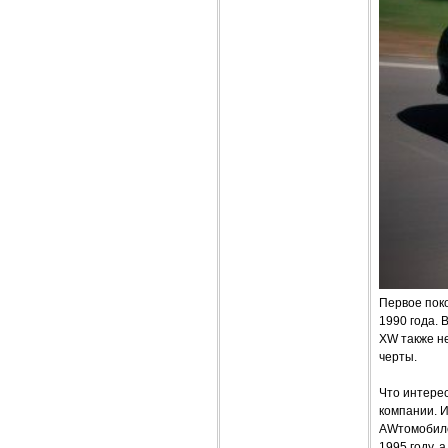
Первое поко
1990 года. 
XW также н
черты.
Что интерес
компании. И
AWтомобиле
1995 году, 