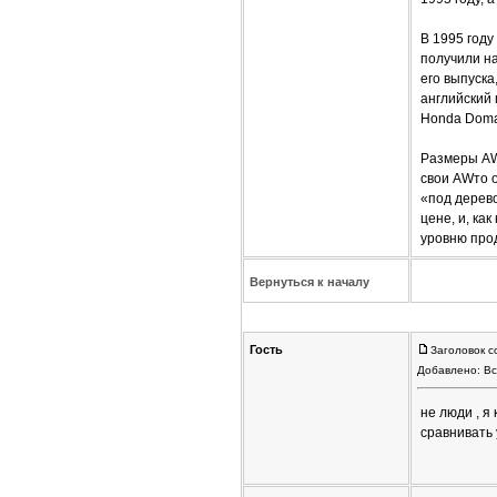
В 1995 год
получили на
его выпуска
английский 
Honda Doma
Размеры AWт
свои AWто о
«под дерев
цене, и, ка
уровню прод
Вернуться к началу
Гость
Заголовок с
Добавлено: Вс
не люди , я
сравнивать