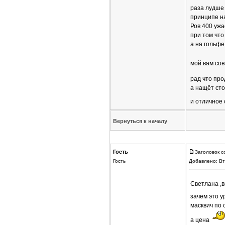
раза лудше 
принципе н
Ров 400 ужа
при том что
а на гольфе
мой вам со
рад что про
а нащёт сто
и отличное
Вернуться к началу
Гость
Заголовок с
Гость
Добавлено: Вт
Светлана ,
зачем это 
масквич по 
а цена