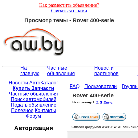
Как разместить объявление?
Связаться с нами
Просмотр темы - Rover 400-serie
На
Частные
Новости
главную
объявления
партнеров
Новости
АвтоКаталог
FAQ
Пользователи
Групп
Купить Запчасти
Частные объявления
Rover 400-serie
Поиск автомобилей
На страницу
1
,
2
,
3
След.
Подать объявление
Полезное
Контакты
Форум
»
Авторизация
Список форумов АW.BY
Английские