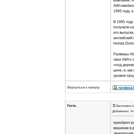
компании. И
AWтомобиле
1995 году, 
В 1995 год
получили на
его выпуска
английский 
Honda Doma
Размеры AWт
свои AWто о
«под дерев
цене, и, ка
уровню прод
Вернуться к началу
Гость
Заголовок с
Добавлено: Чт
приобрел ро
машинки в д
звукоизоляц