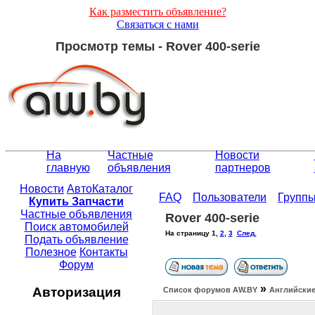
Как разместить объявление?
Связаться с нами
Просмотр темы - Rover 400-serie
На
Частные
Новости
главную
объявления
партнеров
Новости
АвтоКаталог
FAQ
Пользователи
Групп
Купить Запчасти
Частные объявления
Rover 400-serie
Поиск автомобилей
На страницу
1
,
2
,
3
След.
Подать объявление
Полезное
Контакты
Форум
»
Авторизация
Список форумов АW.BY
Английские