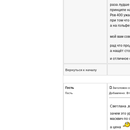
раза лудше 
принципе н
Ров 400 ужа
при том что
а на гольфе
мой вам со
рад что про
а нащёт сто
и отличное
Вернуться к началу
Гость
Заголовок с
Гость
Добавлено: Вт
Светлана ,
зачем это 
масквич по 
а цена