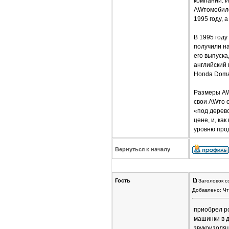
компании. И
AWтомобиле
1995 году, 
В 1995 год
получили на
его выпуска
английский 
Honda Doma
Размеры AWт
свои AWто о
«под дерев
цене, и, ка
уровню прод
Вернуться к началу
Гость
Заголовок с
Добавлено: Чт
приобрел ро
машинки в д
звукоизоляц