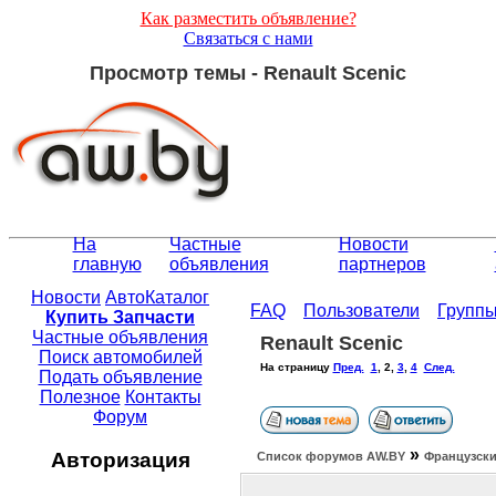
Как разместить объявление?
Связаться с нами
Просмотр темы - Renault Scenic
На
Частные
Новости
главную
объявления
партнеров
Новости
АвтоКаталог
FAQ
Пользователи
Групп
Купить Запчасти
Частные объявления
Renault Scenic
Поиск автомобилей
На страницу
Пред.
1
,
2
,
3
,
4
След.
Подать объявление
Полезное
Контакты
Форум
»
Авторизация
Список форумов АW.BY
Французски