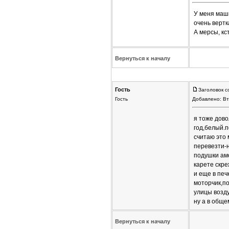
У меня маши
очень вертк
А мерсы, кс
Вернуться к началу
Гость
Заголовок с
Гость
Добавлено: Вт
я тоже дово
год,белый.п
считаю это 
перевезти-н
подушки амо
карете скре
и еще в печ
моторчик,по
улицы возду
ну а в обще
Вернуться к началу