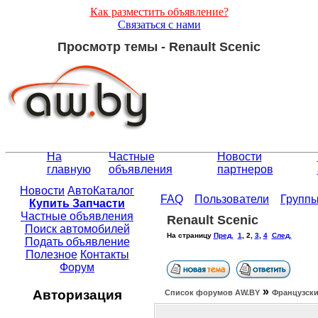
Как разместить объявление?
Связаться с нами
Просмотр темы - Renault Scenic
На
Частные
Новости
главную
объявления
партнеров
Новости
АвтоКаталог
FAQ
Пользователи
Групп
Купить Запчасти
Частные объявления
Renault Scenic
Поиск автомобилей
На страницу
Пред.
1
,
2
,
3
,
4
След.
Подать объявление
Полезное
Контакты
Форум
»
Авторизация
Список форумов АW.BY
Французски