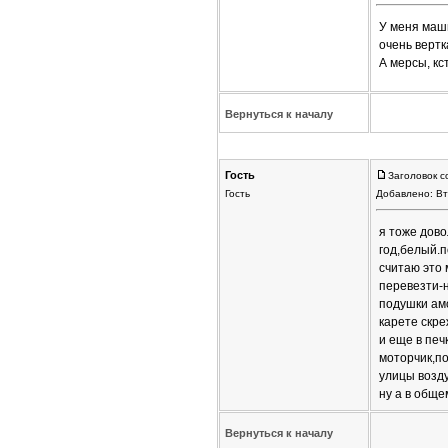
У меня маши
очень вертк
А мерсы, кс
Вернуться к началу
Гость
Заголовок с
Гость
Добавлено: Вт
я тоже дово
год,белый.п
считаю это 
перевезти-н
подушки амо
карете скре
и еще в печ
моторчик,по
улицы возду
ну а в обще
Вернуться к началу