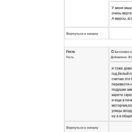
У меня маши
очень вертк
А мерсы, кс
Вернуться к началу
Гость
Заголовок с
Гость
Добавлено: Вт
я тоже дово
год,белый.п
считаю это 
перевезти-н
подушки амо
карете скре
и еще в печ
моторчик,по
улицы возду
ну а в обще
Вернуться к началу