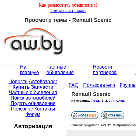
Как разместить объявление?
Связаться с нами
Просмотр темы - Renault Scenic
На
Частные
Новости
главную
объявления
партнеров
Новости
АвтоКаталог
FAQ
Пользователи
Групп
Купить Запчасти
Частные объявления
Renault Scenic
Поиск автомобилей
На страницу
Пред.
1
,
2
,
3
,
4
След.
Подать объявление
Полезное
Контакты
Форум
»
Авторизация
Список форумов АW.BY
Французски