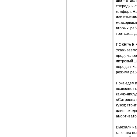
две – отде
спереди и 
комфорт. На
или изменил
межсервисны
вторых, ра
третьих… да
ПОВЕРЬ В 
Усаживаемся
продольное 
литровый 1
передач. Кс
режима раб
Пока едем п
позволяет е
какую-нибу
«Ситроен» 
кузов; стои
длинноходну
амортизатор
Выехали на 
качества по