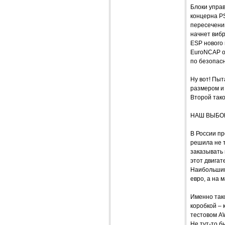
Блоки управ
концерна PS
пересечени
начнет вибр
ESP нового 
EuroNCAP о
по безопасн
Ну вот! Пыт
размером и 
Второй тако
НАШ ВЫБОР
В России п
решила не т
заказывать 
этот двигат
Наибольшим
евро, а на 
Именно тако
коробкой – 
тестовом A
Не тут-то б