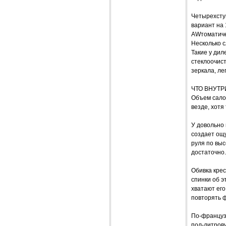
Четырехсту
вариант на 
AWтоматичес
Несколько с
Такие у дил
стеклоочист
зеркала, ле
ЧТО ВНУТР
Объем сало
везде, хотя
У довольно 
создает ощу
руля по выс
достаточно.
Обивка кре
спинки об э
хватают его
повторять ф
По-французс
пол-литрову