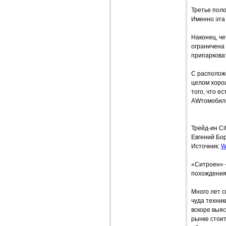
Третье поло
Именно эта 
Наконец, че
ограничена
припаркова
С расположе
целом хорош
того, что е
AWтомобил
Трейд-ин Ci
Евгений Бо
Источник:
W
«Ситроен» –
похождения
Много лет с
чуда техник
вскоре выя
рынке стои