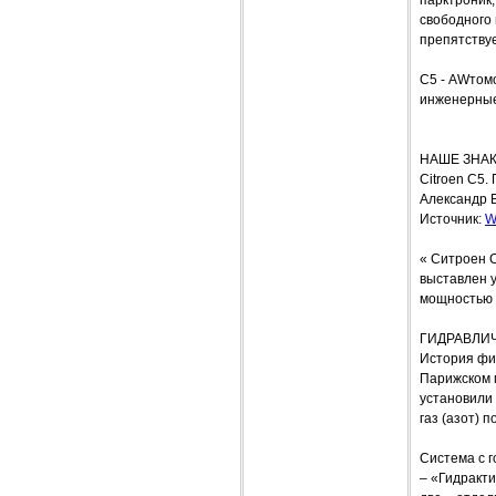
свободного 
препятствуе
С5 - AWтом
инженерные
НАШЕ ЗНАКО
Citroen C
Александр 
Источник:
W
« Ситроен 
выставлен у
мощностью 1
ГИДРАВЛИ
История фир
Парижском 
установили
газ (азот) 
Система с 
– «Гидракти