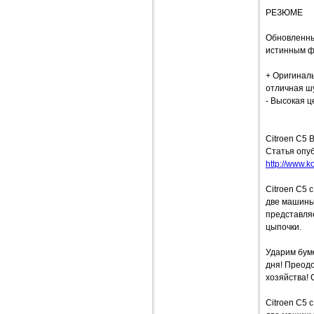
РЕЗЮМЕ
Обновленны
истинным ф
+ Оригиналь
отличная ш
- Высокая ц
Citroen C5 
Статья опуб
http://www.ko
Citroen C5 
две машины.
представляе
цыпочки.
Ударим бум
дня! Преод
хозяйства! 
Citroen C5 