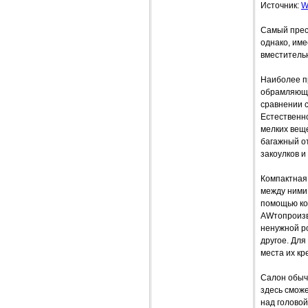
Источник:
W
Самый прест
однако, име
вместительн
Наиболее п
обрамляющи
сравнении с
Естественно
мелких веще
багажный от
закоулков 
Компактная 
между ними 
помощью кот
AWтопроизво
ненужной ро
другое. Для
места их к
Салон обычн
здесь сможе
над головой