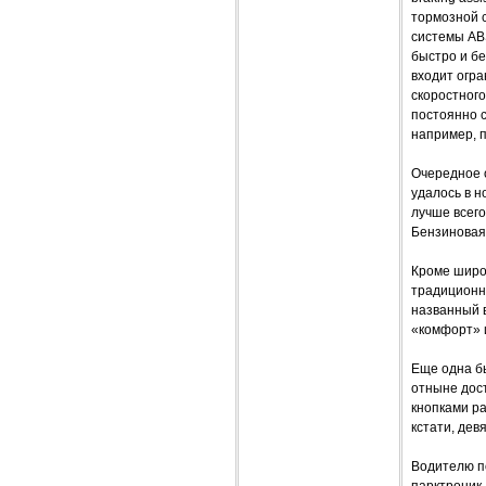
тормозной 
системы AB
быстро и б
входит огра
скоростного
постоянно с
например, п
Очередное 
удалось в н
лучше всего
Бензиновая 
Кроме широ
традиционн
названный в
«комфорт» 
Еще одна б
отныне дост
кнопками ра
кстати, девя
Водителю п
парктроник