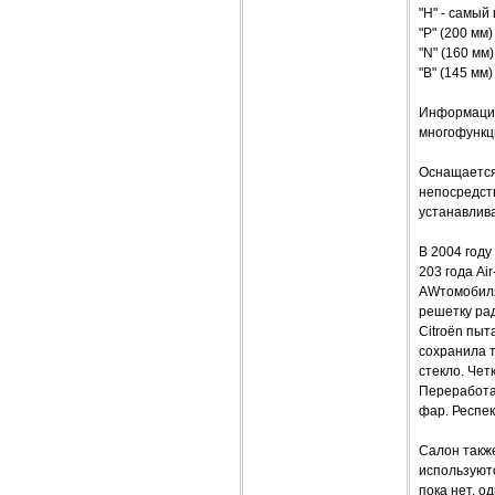
"H" - самый
"P" (200 мм
"N" (160 мм
"B" (145 мм
Информация 
многофункц
Оснащается
непосредств
устанавлива
В 2004 году
203 года Ai
AWтомобиля.
решетку ра
Citroёn пыт
сохранила т
стекло. Чет
Переработа
фар. Респе
Салон также
используют
пока нет, о