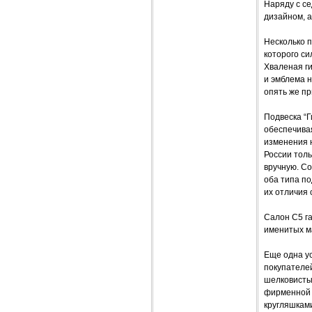
Наряду с се
дизайном, а
Несколько п
которого с
Хваленая ги
и эмблема н
опять же пр
Подвеска “Г
обеспечивая
изменения 
России толь
вручную. Со
оба типа п
их отличия 
Салон С5 г
именитых м
Еще одна ус
покупателей
шелковистый
фирменной 
кругляшками