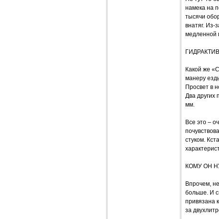
намека на п
тысячи обор
внатяг. Из-
медленной 
ГИДРАКТИВ
Какой же «
манеру езд
Просвет в н
Два других 
мм.
Все это – 
почувствова
стуком. Кст
характерис
КОМУ ОН Н
Впрочем, не
больше. И 
привязана 
за двухлитр