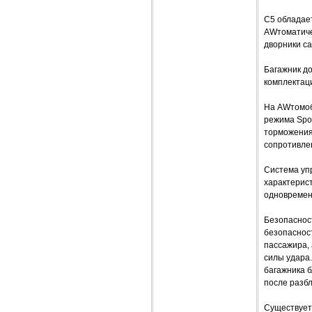
С5 обладает
AWтоматичес
дворники са
Багажник до
комплектаци
На AWтомоби
режима Spor
торможениях
сопротивлен
Система уп
характерис
одновремен
Безопаснос
безопаснос
пассажира, 
силы удара
багажника б
после разбл
Существует