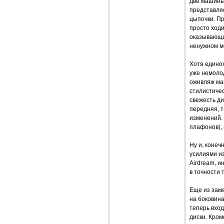
две машины.
представляе
цыпочки. Пр
просто ходи
оказывающи
ненужном ме
Хотя едино
уже немоло
оживляж маш
стилистичес
свежесть ди
передняя, т
изменений. 
плафонов), 
Ну и, коне
усилиями и
Airdream, и
в точности 
Еще из зам
на боковина
теперь вхо
диски. Кром