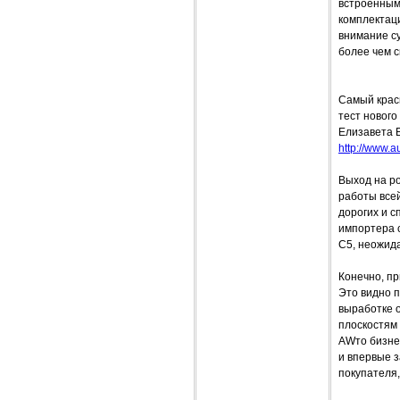
встроенным
комплектаци
внимание с
более чем с
Самый крас
тест нового
Елизавета 
http://www.a
Выход на ро
работы все
дорогих и с
импортера с
С5, неожида
Конечно, пр
Это видно п
выработке 
плоскостям
AWто бизнес
и впервые 
покупателя,