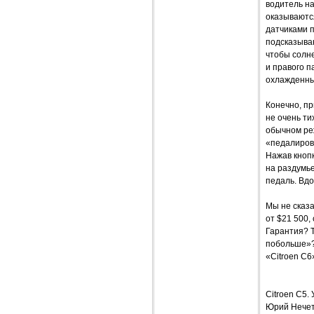
водитель на
оказываютс
датчиками п
подсказываю
чтобы солне
и правого п
охлажденны
Конечно, пр
не очень т
обычном ре
«педалиров
Нажав кнопк
на раздумье
педаль. Вдо
Мы не сказа
от $21 500,
Гарантия? Т
побольше»?
«Citroen C6
Citroen C
Юрий Нечет