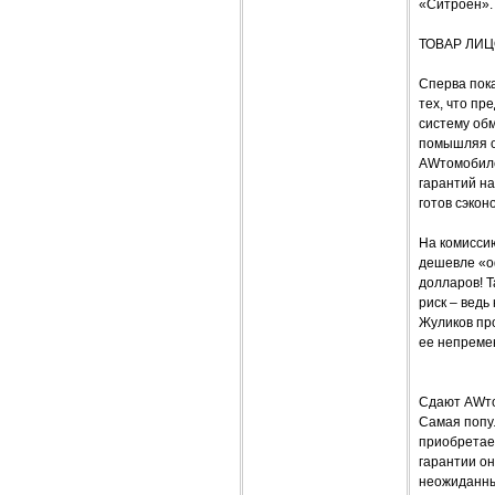
«Ситроен».
ТОВАР ЛИ
Сперва пок
тех, что пр
систему об
помышляя о 
AWтомобиле
гарантий на
готов сэкон
На комисси
дешевле «о
долларов! Т
риск – вед
Жуликов про
ее непремен
Сдают AWто
Самая попу
приобретает
гарантии он
неожиданных