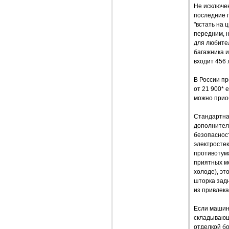
Не исключе
последние 
"встать на 
передним, н
для любител
багажника и
входит 456 
В России пр
от 21 900* 
можно приоб
Стандартна
дополнител
безопаснос
электросте
противотум
приятных м
холоде), эт
шторка задн
из привлека
Если машина
складывающи
отделкой бо