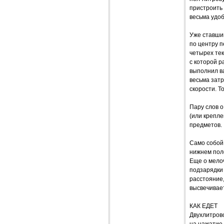
пристроить
весьма удоб
Уже ставши
по центру 
четырех тек
с которой р
выполнил ва
весьма затр
скорости. Т
Пару слов о
(или крепле
предметов.
Само собой
нижнем пол
Еще о мелоч
подзарядки
расстояние,
высвечивае
КАК ЕДЕТ
Двухлитрово
на нажатие 