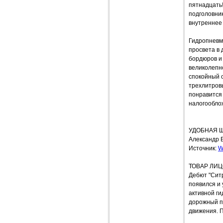
пятнадцать!
подголовник
внутреннее 
Гидропневм
просвета в 
бордюров и 
великолепн
спокойный с
трехлитровы
понравится
налогооблож
УДОБНАЯ 
Александр 
Источник:
W
ТОВАР ЛИ
Дебют "Ситр
появился и 
активной ги
дорожный п
движения. П