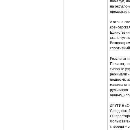
пожалуй, на
на округло
предлагает.
А что на сп
крейсерская
Единственно
стало чуть 
Возвращаемс
спортивный
Результат п
Полигон, по
типовые уп
режимами «
подвески; и
машина ста
руль влево 
ошибку, «по
ДРУГИЕ «
С подвеско
Он просторе
Фольксваген
спереди – о