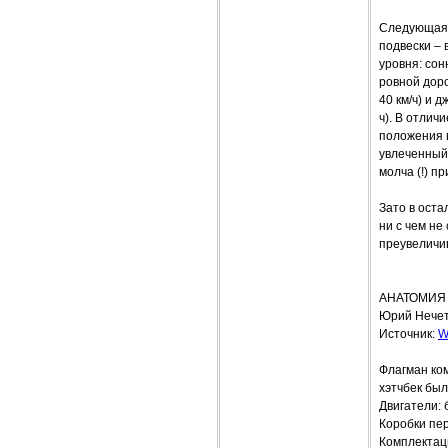
Следующая 
подвески –
уровня: сон
ровной доро
40 км/ч) и 
ч). В отлич
положения 
увлеченный
молча (!) п
Зато в оста
ни с чем не
преувеличив
АНАТОМИЯ
Юрий Нечет
Источник:
W
Флагман ком
хэтчбек был
Двигатели: 
Коробки пер
Комплектаци