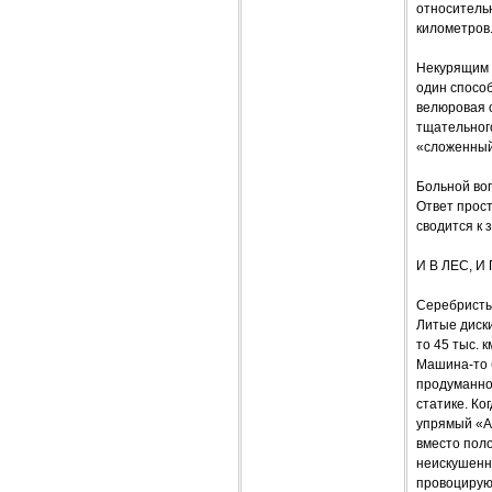
относительн
километров
Некурящим с
один способ
велюровая 
тщательног
«сложенный
Больной воп
Ответ прост
сводится к 
И В ЛЕС, И
Серебристый
Литые диски
то 45 тыс. 
Машина-то б
продуманной
статике. Ко
упрямый «A
вместо поло
неискушенно
провоцирую