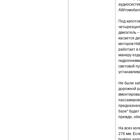
аудиосистем
AWтомобиля
Под капотом
четырехцили
двигатель –
касается ди
моторов Hdi
работает в
манеру езды
гидропневма
световой п
устанавлива
Не были за
дорожной р
вмонтирова
пассажиров 
предназнач
базе" буде
прежде, обн
На всех кол
276 мм. Есл
braking ass