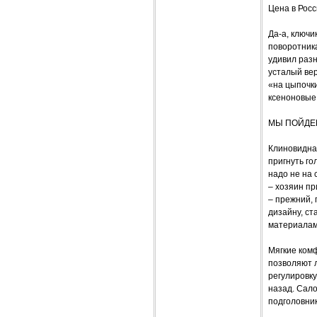
Цена в Росс
Да-а, ключи
поворотник
удивил разн
усталый вер
«на цыпочки
ксеноновые 
МЫ ПОЙДЕ
Клиновидная
пригнуть го
надо не на 
– хозяин п
– прежний, 
дизайну, ст
материалам
Мягкие ком
позволяют л
регулировку
назад. Сало
подголовник