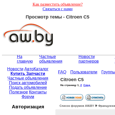
Как разместить объявление?
Связаться с нами
Просмотр темы - Citroen C5
На
Частные
Новости
главную
объявления
партнеров
Новости
АвтоКаталог
FAQ
Пользователи
Групп
Купить Запчасти
Частные объявления
Citroen C5
Поиск автомобилей
На страницу
1
,
2
След.
Подать объявление
Полезное
Контакты
Форум
»
Авторизация
Список форумов АW.BY
Французски