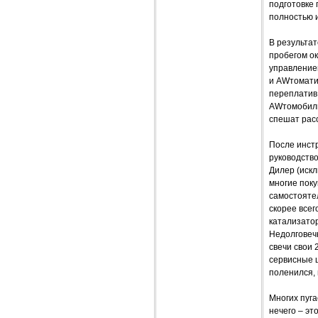
подготовке
полностью 
В результат
пробегом ок
управление
и AWтомати
переплатив 
AWтомобилю
спешат рас
После инст
руководство
Дилер (иск
многие пок
самостоятел
скорее всег
катализатор
Недолговечн
свечи свои 
сервисные 
поленился,
Многих пуга
нечего – эт