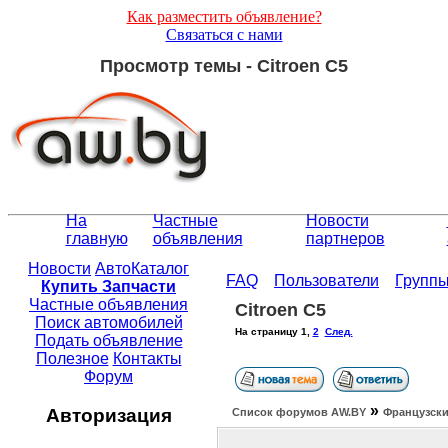
Как разместить объявление?
Связаться с нами
Просмотр темы - Citroen C5
На
Частные
Новости
главную
объявления
партнеров
Новости
АвтоКаталог
FAQ
Пользователи
Групп
Купить Запчасти
Частные объявления
Citroen C5
Поиск автомобилей
На страницу
1
,
2
След.
Подать объявление
Полезное
Контакты
Форум
»
Авторизация
Список форумов АW.BY
Французски