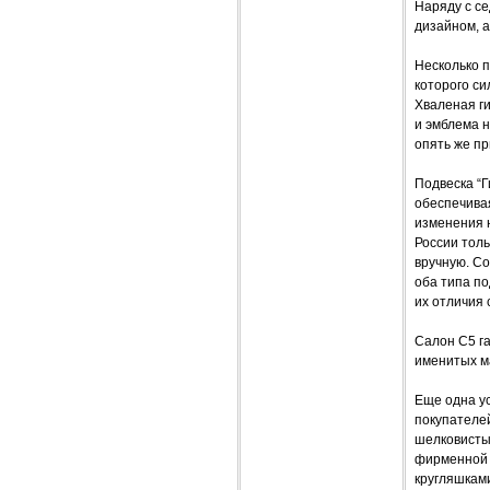
Наряду с се
дизайном, а
Несколько п
которого с
Хваленая ги
и эмблема н
опять же пр
Подвеска “Г
обеспечивая
изменения 
России толь
вручную. Со
оба типа п
их отличия 
Салон С5 г
именитых м
Еще одна ус
покупателей
шелковистый
фирменной 
кругляшками