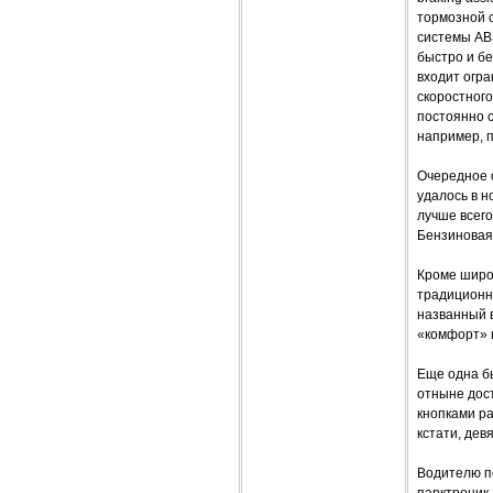
тормозной 
системы AB
быстро и б
входит огра
скоростного
постоянно с
например, п
Очередное 
удалось в н
лучше всего
Бензиновая 
Кроме широ
традиционн
названный в
«комфорт» 
Еще одна б
отныне дост
кнопками ра
кстати, девя
Водителю п
парктроник