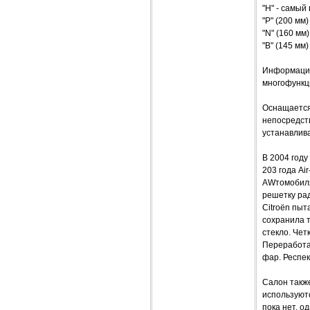
"H" - самый
"P" (200 мм
"N" (160 мм
"B" (145 мм
Информация 
многофункц
Оснащается
непосредств
устанавлива
В 2004 году
203 года Ai
AWтомобиля.
решетку ра
Citroёn пыт
сохранила т
стекло. Чет
Переработа
фар. Респе
Салон также
используют
пока нет, о