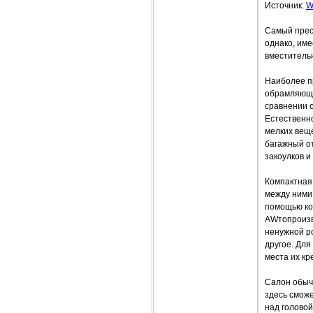
Источник:
W
Самый прест
однако, име
вместительн
Наиболее п
обрамляющи
сравнении с
Естественно
мелких веще
багажный от
закоулков 
Компактная 
между ними 
помощью кот
AWтопроизво
ненужной ро
другое. Для
места их к
Салон обычн
здесь сможе
над головой