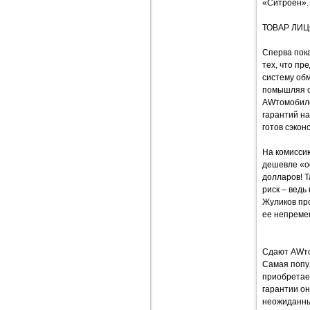
«Ситроен».
ТОВАР ЛИ
Сперва пок
тех, что пр
систему об
помышляя о 
AWтомобиле
гарантий на
готов сэкон
На комисси
дешевле «о
долларов! Т
риск – вед
Жуликов про
ее непремен
Сдают AWто
Самая попу
приобретает
гарантии он
неожиданных