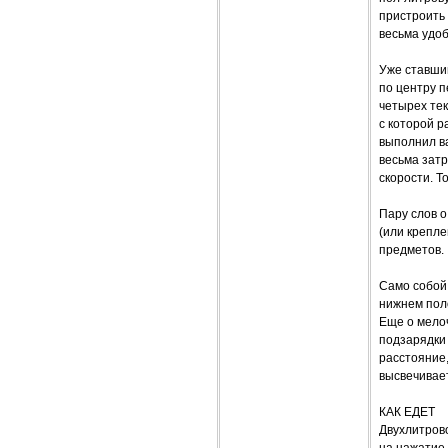
пристроить
весьма удоб
Уже ставши
по центру 
четырех тек
с которой р
выполнил ва
весьма затр
скорости. Т
Пару слов о
(или крепле
предметов.
Само собой
нижнем пол
Еще о мелоч
подзарядки
расстояние,
высвечивае
КАК ЕДЕТ
Двухлитрово
на нажатие 