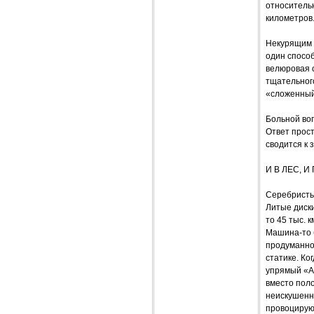
относительн
километров
Некурящим с
один способ
велюровая 
тщательног
«сложенный
Больной воп
Ответ прост
сводится к 
И В ЛЕС, И
Серебристый
Литые диски
то 45 тыс. 
Машина-то б
продуманной
статике. Ко
упрямый «A
вместо поло
неискушенно
провоцирую