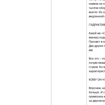
намека на п
тысячи обор
внатяг. Из-
медленной 
ГИДРАКТИВ
Какой же «
манеру езд
Просвет в н
Два других 
мм.
Все это – 
почувствова
стуком. Кст
характерис
КОМУ ОН Н
Впрочем, не
больше. И 
привязана 
за двухлитр