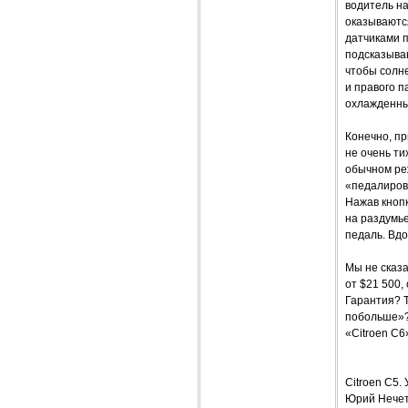
водитель на
оказываютс
датчиками п
подсказываю
чтобы солне
и правого п
охлажденны
Конечно, пр
не очень т
обычном ре
«педалиров
Нажав кнопк
на раздумье
педаль. Вдо
Мы не сказа
от $21 500,
Гарантия? Т
побольше»?
«Citroen C6
Citroen C
Юрий Нечет