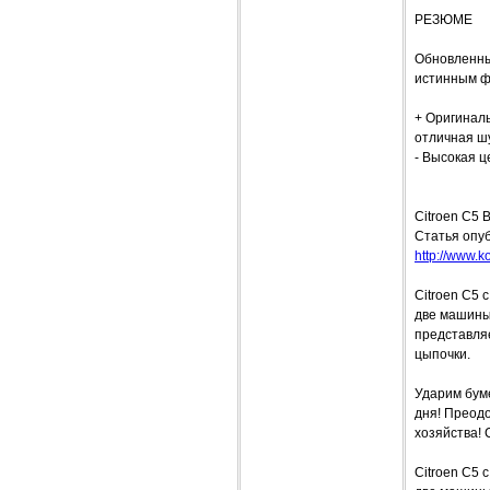
РЕЗЮМЕ
Обновленны
истинным ф
+ Оригиналь
отличная ш
- Высокая ц
Citroen C5 
Статья опуб
http://www.ko
Citroen C5 
две машины.
представляе
цыпочки.
Ударим бум
дня! Преод
хозяйства! 
Citroen C5 