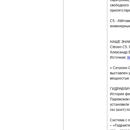
свободного 
препятствуе
С5 - AWтом
инженерные
НАШЕ ЗНАКО
Citroen C
Александр 
Источник:
W
« Ситроен 
выставлен у
мощностью 1
ГИДРАВЛИ
История фир
Парижском 
установили
газ (азот) 
Система с 
– «Гидракти