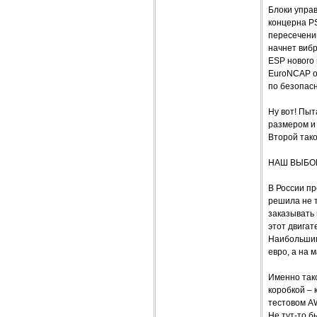
Блоки управ
концерна PS
пересечени
начнет вибр
ESP нового 
EuroNCAP о
по безопасн
Ну вот! Пыт
размером и 
Второй тако
НАШ ВЫБОР
В России п
решила не т
заказывать 
этот двигат
Наибольшим
евро, а на 
Именно тако
коробкой – 
тестовом A
Не тут-то б