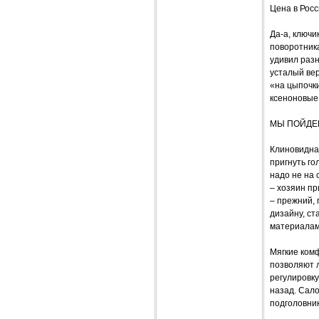
Цена в Росс
Да-а, ключи
поворотник
удивил разн
усталый вер
«на цыпочки
ксеноновые 
МЫ ПОЙДЕ
Клиновидная
пригнуть го
надо не на 
– хозяин п
– прежний, 
дизайну, ст
материалам
Мягкие ком
позволяют л
регулировку
назад. Сало
подголовник