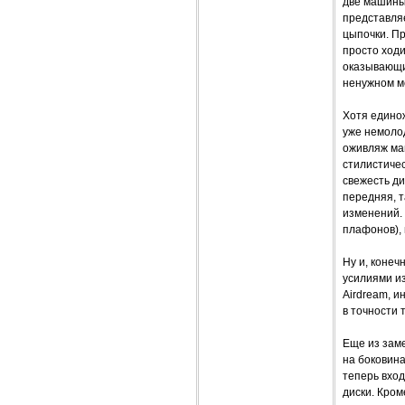
две машины.
представляе
цыпочки. Пр
просто ходи
оказывающи
ненужном ме
Хотя едино
уже немоло
оживляж маш
стилистичес
свежесть ди
передняя, т
изменений. 
плафонов), 
Ну и, коне
усилиями и
Airdream, и
в точности 
Еще из зам
на боковина
теперь вхо
диски. Кром