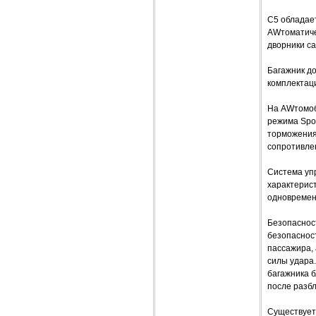
С5 обладает
AWтоматичес
дворники са
Багажник до
комплектаци
На AWтомоби
режима Spor
торможениях
сопротивлен
Система уп
характерис
одновремен
Безопаснос
безопаснос
пассажира, 
силы удара
багажника б
после разбл
Существует