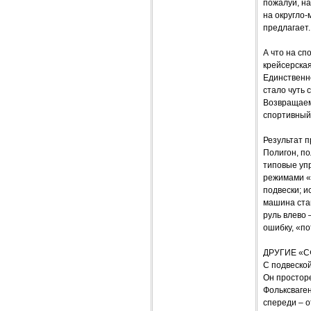
пожалуй, на
на округло
предлагает.
А что на сп
крейсерская
Единственно
стало чуть 
Возвращаемс
спортивный
Результат п
Полигон, по
типовые уп
режимами «
подвески; и
машина ста
руль влево 
ошибку, «по
ДРУГИЕ «
С подвеско
Он просторе
Фольксваген
спереди – о