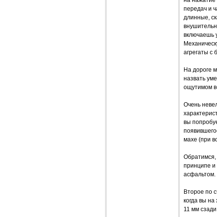
передач и ч
длинные, ск
внушительн
включаешь у
Механическу
агрегаты с 
На дороге м
назвать ум
ощутимом во
Очень неве
характерист
вы попробуе
появившего
махе (при 
Обратимся,
принципе и 
асфальтом. 
Второе по 
когда вы на
11 мм сзади