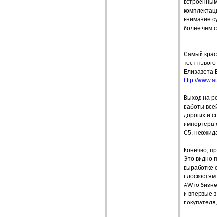
встроенным
комплектаци
внимание с
более чем с
Самый крас
тест нового
Елизавета 
http://www.a
Выход на ро
работы все
дорогих и с
импортера с
С5, неожида
Конечно, пр
Это видно п
выработке 
плоскостям
AWто бизнес
и впервые 
покупателя,