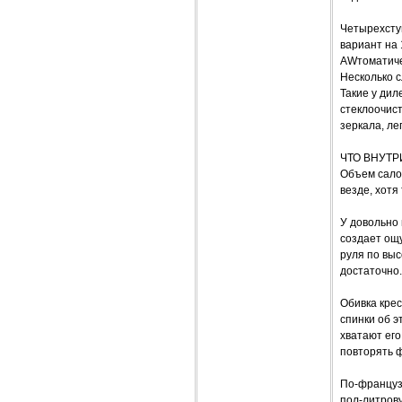
Четырехсту
вариант на 
AWтоматичес
Несколько с
Такие у дил
стеклоочист
зеркала, ле
ЧТО ВНУТР
Объем сало
везде, хотя
У довольно 
создает ощу
руля по выс
достаточно.
Обивка кре
спинки об э
хватают его
повторять ф
По-французс
пол-литрову