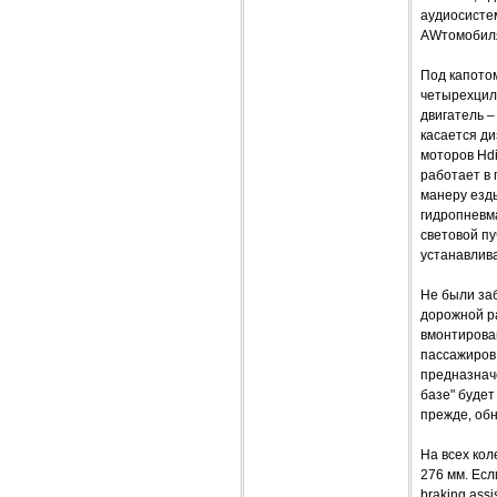
аудиосистем
AWтомобиля
Под капотом
четырехцили
двигатель –
касается ди
моторов Hdi
работает в
манеру езды
гидропневма
световой п
устанавлива
Не были за
дорожной р
вмонтирова
пассажиров 
предназнач
базе" буде
прежде, обн
На всех кол
276 мм. Есл
braking ass