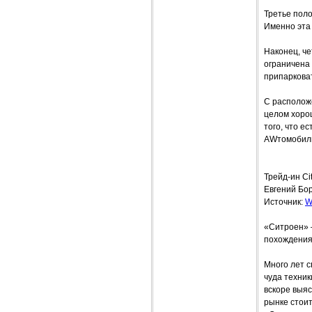
Третье поло
Именно эта 
Наконец, че
ограничена
припаркова
С расположе
целом хорош
того, что е
AWтомобил
Трейд-ин Ci
Евгений Бо
Источник:
W
«Ситроен» –
похождения
Много лет с
чуда техник
вскоре выя
рынке стои