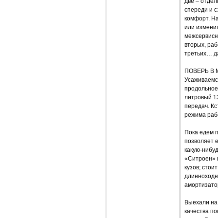
две – отде
спереди и 
комфорт. На
или изменил
межсервисны
вторых, ра
третьих… да
ПОВЕРЬ В 
Усаживаемся
продольное 
литровый 1
передач. Кс
режима раб
Пока едем п
позволяет е
какую-нибу
«Ситроен» 
кузов; стои
длинноходну
амортизатор
Выехали на 
качества по