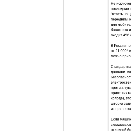
Не исключе
последние 
"встать на 
передним, н
для любител
багажника и
входит 456 
В России пр
от 21 900* 
можно приоб
Стандартна
дополнител
безопаснос
электросте
противотум
приятных м
холоде), эт
шторка задн
из привлека
Если машина
складывающи
отделкой бо