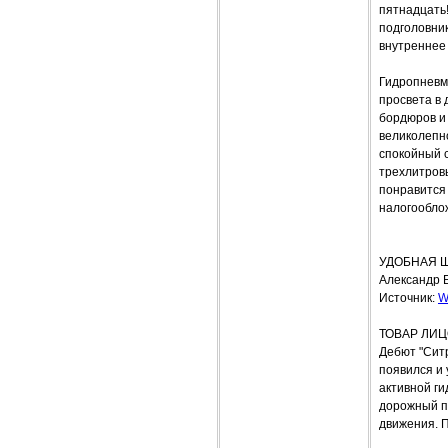
пятнадцать!
подголовник
внутреннее 
Гидропневм
просвета в 
бордюров и 
великолепн
спокойный с
трехлитровы
понравится
налогооблож
УДОБНАЯ 
Александр 
Источник:
W
ТОВАР ЛИ
Дебют "Ситр
появился и 
активной ги
дорожный п
движения. П