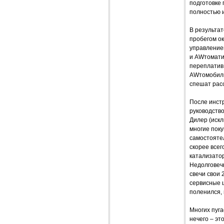
подготовке
полностью 
В результат
пробегом ок
управление
и AWтомати
переплатив 
AWтомобилю
спешат рас
После инст
руководство
Дилер (иск
многие пок
самостоятел
скорее всег
катализатор
Недолговечн
свечи свои 
сервисные 
поленился,
Многих пуга
нечего – эт