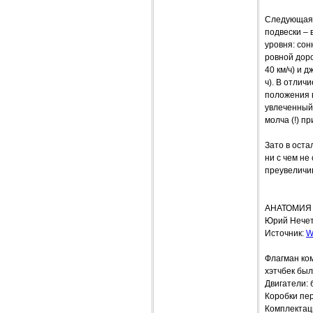
Следующая 
подвески –
уровня: сон
ровной доро
40 км/ч) и 
ч). В отлич
положения 
увлеченный
молча (!) п
Зато в оста
ни с чем не
преувеличив
АНАТОМИЯ
Юрий Нечет
Источник:
W
Флагман ком
хэтчбек был
Двигатели: 
Коробки пер
Комплектаци