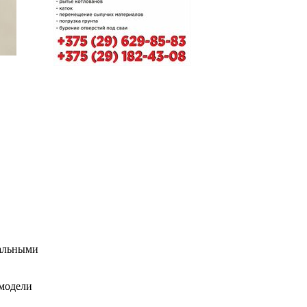
иальными
 модели