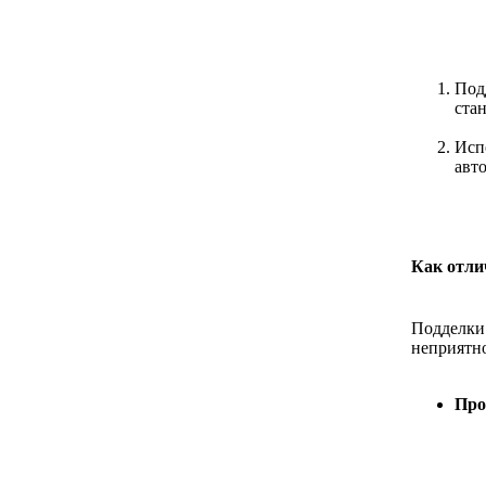
Под
стан
Исп
авт
Как отли
Подделки 
неприятно
Про