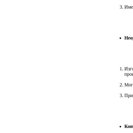
Име
Нео
Изг
про
Мог
При
Кон