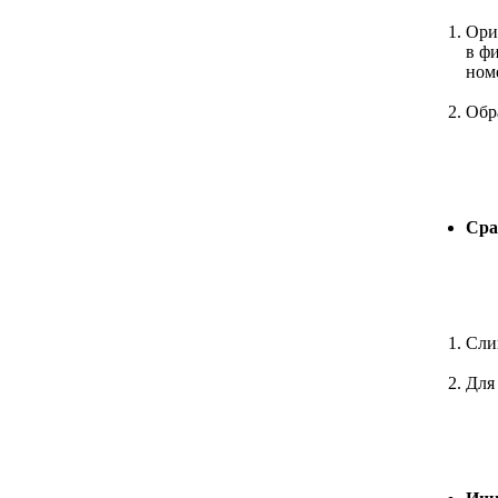
Ори
в ф
ном
Обр
Сра
Сли
Для