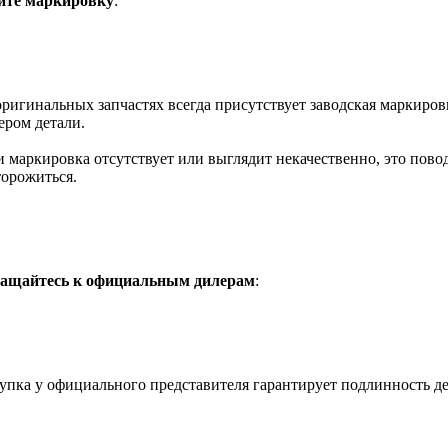
те маркировку
:
ригинальных запчастях всегда присутствует заводская маркиров
ером детали.
и маркировка отсутствует или выглядит некачественно, это пово
торожиться.
ащайтесь к официальным дилерам
:
упка у официального представителя гарантирует подлинность де