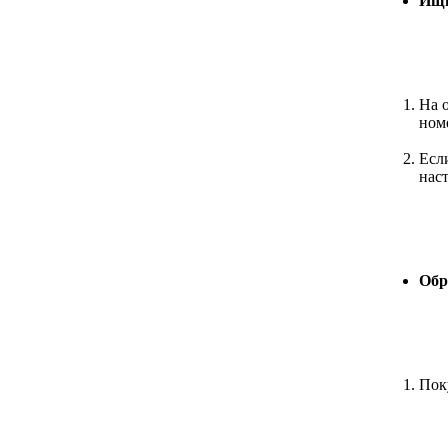
Ищи
На о
ном
Есл
нас
Обр
Пок