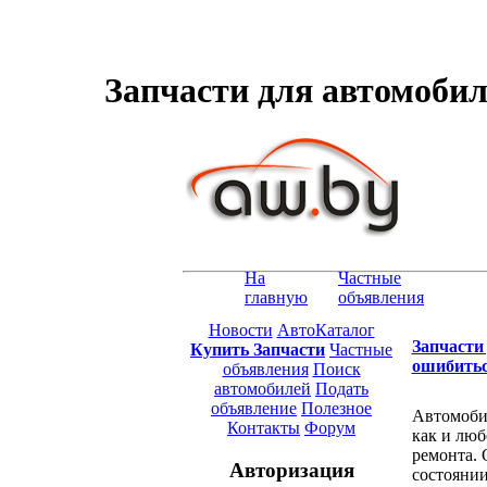
Запчасти для автомобил
На
Частные
главную
объявления
Новости
АвтоКаталог
Запчасти
Купить Запчасти
Частные
ошибить
объявления
Поиск
автомобилей
Подать
объявление
Полезное
Автомобил
Контакты
Форум
как и люб
ремонта. 
Авторизация
состоянии