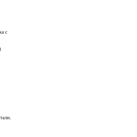
ка с
д
тали.