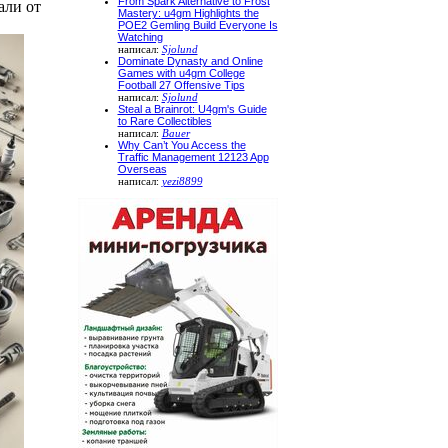
From Spark Alternative to Frost
али от
Mastery: u4gm Highlights the
POE2 Gemling Build Everyone Is
Watching
написал:
Sjolund
Dominate Dynasty and Online
Games with u4gm College
Football 27 Offensive Tips
написал:
Sjolund
Steal a Brainrot: U4gm's Guide
to Rare Collectibles
написал:
Bauer
Why Can’t You Access the
Traffic Management 12123 App
Overseas
написал:
yezi8899