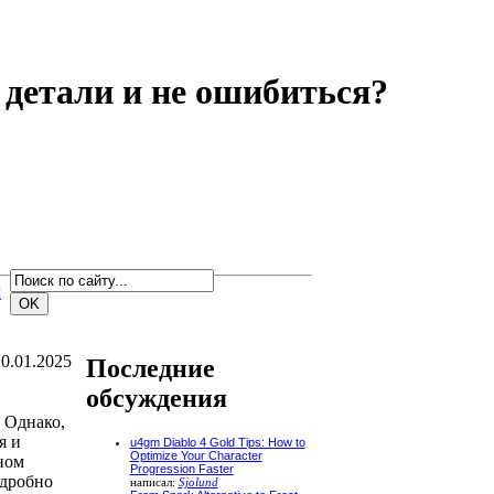
 детали и не ошибиться?
м
0.01.2025
Последние
обсуждения
 Однако,
я и
u4gm Diablo 4 Gold Tips: How to
Optimize Your Character
ном
Progression Faster
одробно
написал:
Sjolund