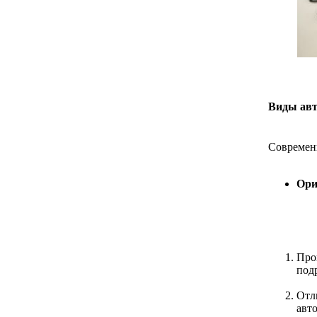
Виды авт
Современн
Ори
Про
под
Отл
авт