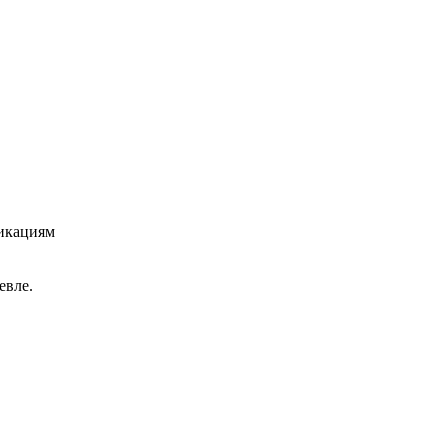
икациям
евле.