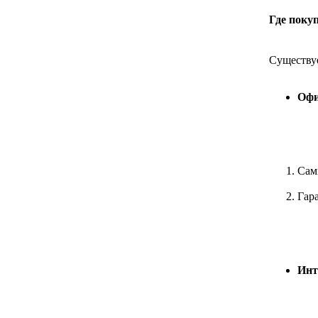
Где поку
Существуе
Офи
Сам
Гар
Инт