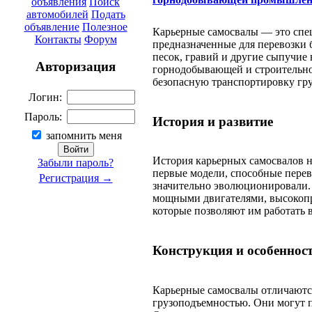
объявления
Поиск
автомобилей
Подать
объявление
Полезное
Карьерные самосвалы — это спе
Контакты
Форум
предназначенные для перевозки 
песок, гравий и другие сыпучие
Авторизация
горнодобывающей и строительно
безопасную транспортировку гру
Логин:
Пароль:
История и развитие
запомнить меня
История карьерных самосвалов на
Забыли пароль?
первые модели, способные перев
Регистрация →
значительно эволюционировали
мощными двигателями, высокопр
которые позволяют им работать 
Конструкция и особеннос
Карьерные самосвалы отличаютс
грузоподъемностью. Они могут пе