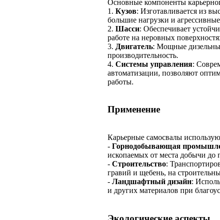
Основные компоненты карьерног
1.
Кузов
: Изготавливается из в
большие нагрузки и агрессивные
2.
Шасси
: Обеспечивает устойчи
работе на неровных поверхностя
3.
Двигатель
: Мощные дизельны
производительность.
4.
Системы управления
: Совре
автоматизации, позволяют опти
работы.
Применение
Карьерные самосвалы используют
-
Горнодобывающая промышле
ископаемых от места добычи до
-
Строительство
: Транспортиров
гравий и щебень, на строительн
-
Ландшафтный дизайн
: Испол
и других материалов при благоу
Экологические аспекты