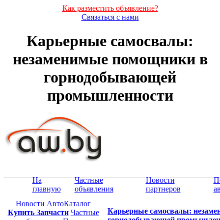
Как разместить объявление?
Связаться с нами
Карьерные самосвалы:
незаменимые помощники в
горнодобывающей
промышленности
На
Частные
Новости
П
главную
объявления
партнеров
а
Новости
АвтоКаталог
Карьерные самосвалы: незам
Купить Запчасти
Частные
горнодобывающей промышлен