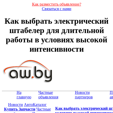
Как разместить объявление?
Связаться с нами
Как выбрать электрический
штабелер для длительной
работы в условиях высокой
интенсивности
На
Частные
Новости
П
главную
объявления
партнеров
а
Новости
АвтоКаталог
Как выбрать электрический шт
Купить Запчасти
Частные
условиях высокой интенсивно