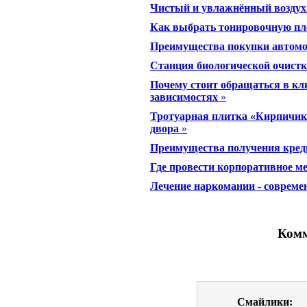
Чистый и увлажнённый воздух 
Как выбрать тонировочную пл
Преимущества покупки автомоб
Станция биологической очистк
Почему стоит обращаться в кл
зависимостях
»
Тротуарная плитка «Кирпичик»
двора
»
Преимущества получения креди
Где провести корпоративное м
Лечение наркомании - совреме
Комм
Смайлики: