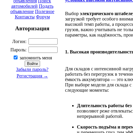
объявления
Поиск
автомобилей
Подать
объявление
Полезное
Выбор
электрического штабеле
Контакты
Форум
загрузкой требует особого внима
высокий темп работы, а процесс
Авторизация
грузов, важно учитывать не толь
параметры, как надёжность, про
Логин:
Пароль:
1. Высокая производительност
запомнить меня
Для складов с интенсивной нагр
Забыли пароль?
работать без перегрузок в течен
Регистрация →
ёмкость аккумулятора — это клю
При выборе модели для склада с
следующие моменты:
Длительность работы без
позволяют реже отвлекаться
непрерывной работой.
Скорость подъёма и пер
и перемещать груз, тем эф