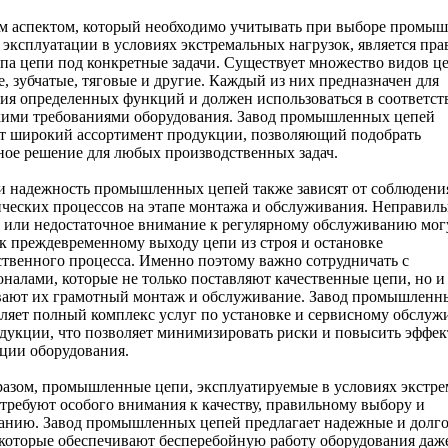
м аспектом, который необходимо учитывать при выборе промы
 эксплуатации в условиях экстремальных нагрузок, является пр
па цепи под конкретные задачи. Существует множество видов ц
, зубчатые, тяговые и другие. Каждый из них предназначен для
я определенных функций и должен использоваться в соответст
кими требованиями оборудования. Завод промышленных цепей
ет широкий ассортимент продукции, позволяющий подобрать
ое решение для любых производственных задач.
и надежность промышленных цепей также зависят от соблюдени
ческих процессов на этапе монтажа и обслуживания. Неправиль
 или недостаточное внимание к регулярному обслуживанию мог
к преждевременному выходу цепи из строя и остановке
твенного процесса. Именно поэтому важно сотрудничать с
налами, которые не только поставляют качественные цепи, но и
вают их грамотный монтаж и обслуживание. Завод промышленн
ляет полный комплекс услуг по установке и сервисному обслу
дукции, что позволяет минимизировать риски и повысить эффек
ции оборудования.
разом, промышленные цепи, эксплуатируемые в условиях экстр
 требуют особого внимания к качеству, правильному выбору и
анию. Завод промышленных цепей предлагает надежные и долг
которые обеспечивают бесперебойную работу оборудования даж