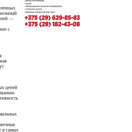
шленных
авильный
епей —
вии с
я
ная
ут
ых цепей
живанию
тивность
емальных
овечные
е в самых