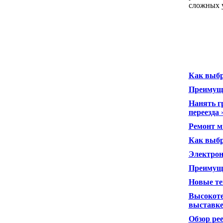
сложных 
Как выбр
Преимуще
Нанять г
переезда
Ремонт м
Как выбр
Электрон
Преимуще
Новые те
Высокоте
выставке 
Обзор ре