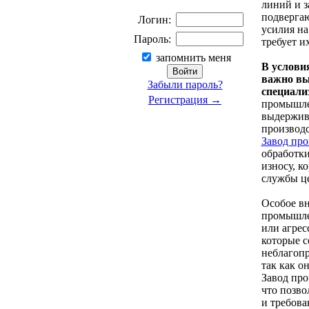
линий и 
подвергаю
Логин:
усилия на
Пароль:
требует и
запомнить меня
В услови
важно вы
Забыли пароль?
специали
Регистрация →
промышле
выдержива
производс
Завод пр
обработки
износу, к
службы це
Особое вн
промышле
или агрес
которые с
неблагопр
так как о
Завод про
что позво
и требова