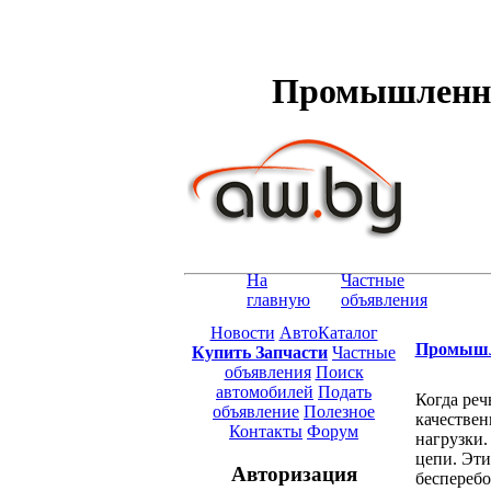
Промышленные
На
Частные
главную
объявления
Новости
АвтоКаталог
Промышле
Купить Запчасти
Частные
объявления
Поиск
автомобилей
Подать
Когда реч
объявление
Полезное
качестве
Контакты
Форум
нагрузки
цепи. Эти
Авторизация
бесперебо