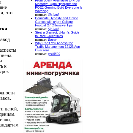
From Spark Alternative to Frost
и
Mastery: u4gm Highlights the
шие
POE2 Gemling Build Everyone Is
Watching
и, что
написал:
Sjolund
Dominate Dynasty and Online
Games with u4gm College
Football 27 Offensive Tips
ски
написал:
Sjolund
Steal a Brainrot: U4gm's Guide
to Rare Collectibles
завод
написал:
Bauer
Why Can’t You Access the
Traffic Management 12123 App
 аспекты
Overseas
написал:
yezi8899
звена.
и
ь к
срок
ажности
авов,
и цепей,
дениям.
иалы,
андартам