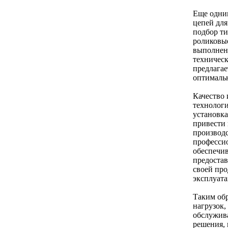
Еще одни
цепей для
подбор ти
роликовые
выполнени
техничес
предлага
оптимальн
Качество 
технологи
установка
привести 
производс
профессио
обеспечи
предостав
своей про
эксплуата
Таким об
нагрузок,
обслужив
решения, 