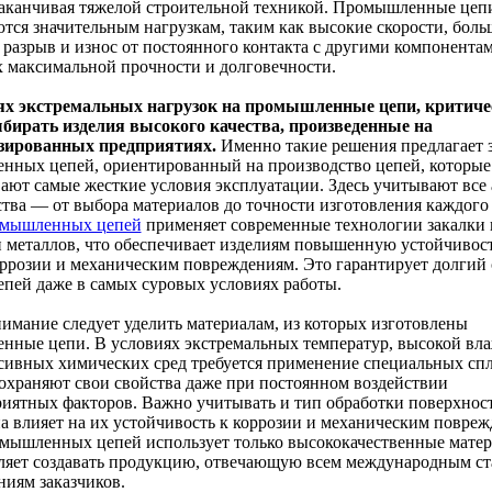
заканчивая тяжелой строительной техникой. Промышленные цеп
тся значительным нагрузкам, таким как высокие скорости, боль
 разрыв и износ от постоянного контакта с другими компонентам
х максимальной прочности и долговечности.
ях экстремальных нагрузок на промышленные цепи, критиче
бирать изделия высокого качества, произведенные на
зированных предприятиях.
Именно такие решения предлагает 
нных цепей, ориентированный на производство цепей, которые
ют самые жесткие условия эксплуатации. Здесь учитывают все
тва — от выбора материалов до точности изготовления каждого 
омышленных цепей
применяет современные технологии закалки 
 металлов, что обеспечивает изделиям повышенную устойчивост
оррозии и механическим повреждениям. Это гарантирует долгий 
пей даже в самых суровых условиях работы.
имание следует уделить материалам, из которых изготовлены
нные цепи. В условиях экстремальных температур, высокой вл
сивных химических сред требуется применение специальных спл
охраняют свои свойства даже при постоянном воздействии
иятных факторов. Важно учитывать и тип обработки поверхност
на влияет на их устойчивость к коррозии и механическим повреж
мышленных цепей использует только высококачественные матер
ляет создавать продукцию, отвечающую всем международным ст
ниям заказчиков.