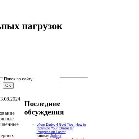
ьных нагрузок
м
3.08.2024
Последние
обсуждения
зование
альные
ышленные
u4gm Diablo 4 Gold Tips: How to
Optimize Your Character
Progression Faster
йерных
написал:
Sjolund