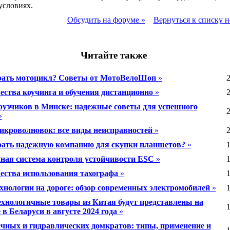
условиях.
Обсудить на форуме »
Вернуться к списку н
Читайте также
ать мотоцикл? Советы от МотоВелоШоп
»
2
ства коучинга и обучения дистанционно
»
2
рузчиков в Минске: надежные советы для успешного
2
»
икроволновок: все виды неисправностей
»
2
ать надежную компанию для скупки планшетов?
»
1
ная система контроля устойчивости ESC
»
1
ства использования тахографа
»
1
хнологии на дороге: обзор современных электромобилей
»
1
хнологичные товары из Китая будут представлены на
1
в Беларуси в августе 2024 года
»
ечных и гидравлических домкратов: типы, применение и