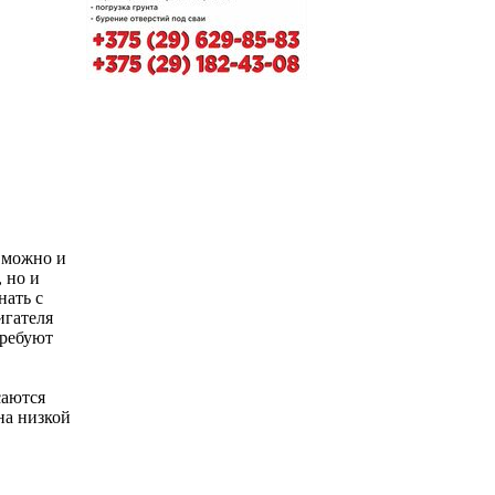
е можно и
 но и
нать с
игателя
требуют
саются
на низкой