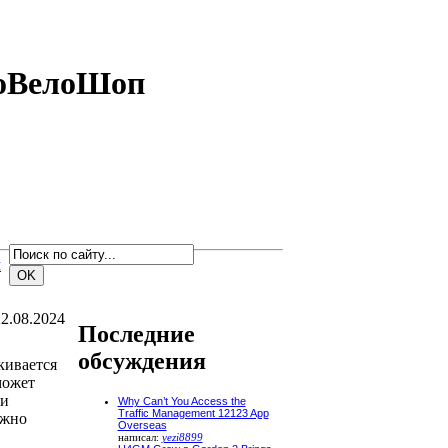
тоВелоШоп
м
2.08.2024
Последние
обсуждения
кивается
может
 и
Why Can’t You Access the
Traffic Management 12123 App
ужно
Overseas
написал:
yezi8899