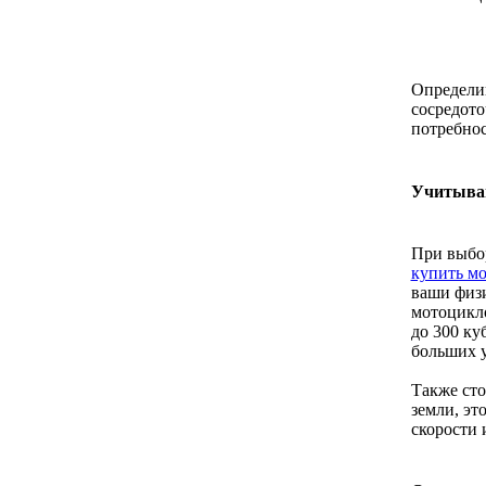
Определив
сосредото
потребнос
Учитывай
При выбо
купить м
ваши физи
мотоцикло
до 300 ку
больших у
Также сто
земли, эт
скорости 