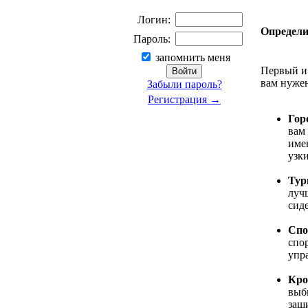
Логин:
Определи
Пароль:
запомнить меня
Первый и
вам нужен
Забыли пароль?
Регистрация →
Гор
вам
име
узки
Тур
луч
сид
Спо
спо
упра
Кро
выб
защи