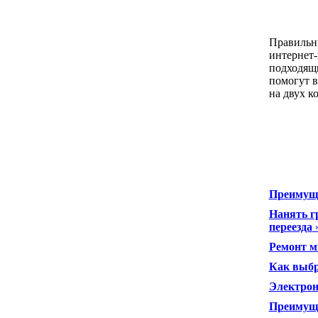
Правильны
интернет
подходящи
помогут в
на двух к
Преимуще
Нанять г
переезда
Ремонт м
Как выбр
Электрон
Преимуще