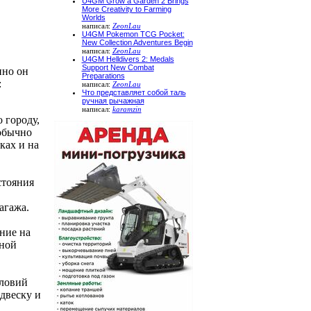
U4GM Grow a Garden 2 Brings
More Creativity to Farming
Worlds
написал:
ZeonLau
U4GM Pokemon TCG Pocket:
New Collection Adventures Begin
написал:
ZeonLau
U4GM Helldivers 2: Medals
Support New Combat
нно он
Preparations
:
написал:
ZeonLau
Что представляет собой таль
ручная рычажная
написал:
karamzin
 городу,
обычно
ках и на
стояния
агажа.
ние на
ной
словий
двеску и