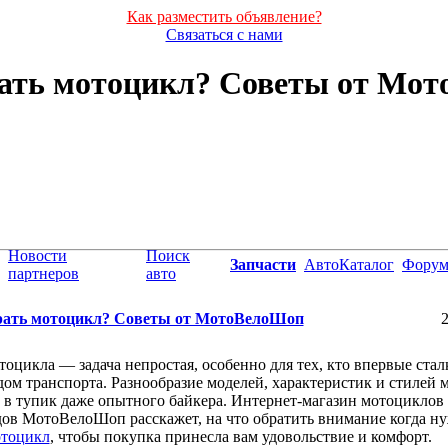
Как разместить объявление?
Связаться с нами
ать мотоцикл? Советы от Мо
Новости
Поиск
Запчасти
АвтоКаталог
Фору
партнеров
авто
ать мотоцикл? Советы от МотоВелоШоп
2
оцикла — задача непростая, особенно для тех, кто впервые стал
дом транспорта. Разнообразие моделей, характеристик и стилей 
 в тупик даже опытного байкера. Интернет-магазин мотоциклов
ов МотоВелоШоп расскажет, на что обратить внимание когда н
отоцикл
, чтобы покупка принесла вам удовольствие и комфорт.