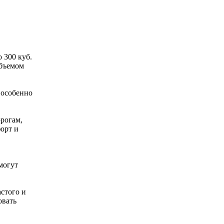
 300 куб.
объемом
 особенно
рогам,
орт и
могут
астого и
овать