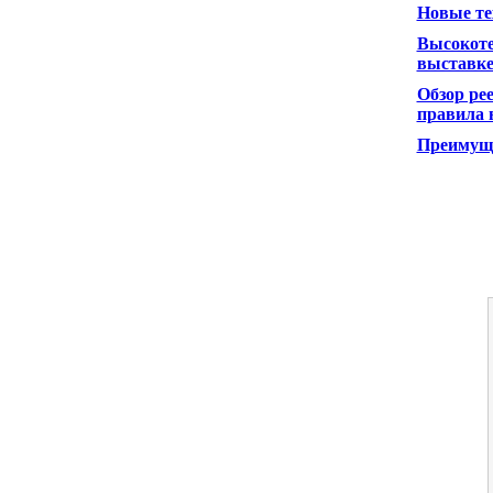
Новые те
Высокоте
выставке 
Обзор ре
правила 
Преимуще