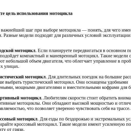
те цель использования мотоцикла
 важнейший шаг при выборе мотоцикла — понять, для чего име
. Разные модели подходят для различных условий эксплуатации
одской мотоцикл
. Если планируете передвигаться в основном по
 подойдет компактный и маневренный мотоцикл. Такие модели 
ют небольшой объем двигателя, что облегчает управление в проб
х улицах.
истический мотоцикл
. Для длительных поездок на большие рас
ше выбрать туристический мотоцикл. Они оснащены удобными
еньями, мощными двигателями и вместительными кофрами для б
ртивный мотоцикл
. Любителям скорости стоит обратить внима
ртивные мотоциклы. Они обладают высокой мощностью и отлич
вляемостью, что позволяет уверенно чувствовать себя на трассе.
ссовый мотоцикл
. Для езды по бездорожью и экстремальных у
ирайте кроссовый мотоцикл. Такие модели имеют усиленную по
ту от грязи.