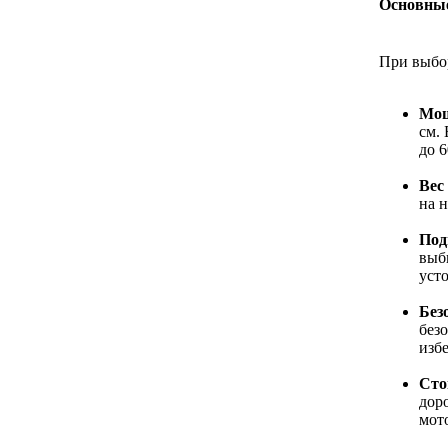
Основные
При выбор
Мощ
см.
до 6
Вес
на н
Под
выб
уст
Без
без
изб
Сто
дор
мот