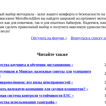
й выбор мотоцикла - залог вашего комфорта и безопасности на 
-магазине МотоВелоШоп вы найдете широкий ассортимент мото
х как для новичков, так и для опытных байкеров. Надеемся, на
ам сделать правильный выбор и получить максимум удовольстви
олесах!
Обсудить на форуме »
Вернуться к списку н
Читайте также
ства коучинга и обучения дистанционно
»
2
рузчиков в Минске: надежные советы для успешного
2
»
икроволновок: все виды неисправностей
»
2
ать надежную компанию для скупки планшетов?
»
1
ная система контроля устойчивости ESC
»
1
ства использования тахографа
»
1