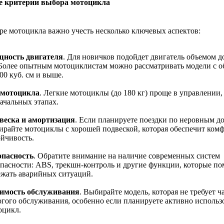
 критерии выбора мотоцикла
е мотоцикла важно учесть несколько ключевых аспектов:
ность двигателя
. Для новичков подойдет двигатель объемом до
 Более опытным мотоциклистам можно рассматривать модели с 
00 куб. см и выше.
 мотоцикла
. Легкие мотоциклы (до 180 кг) проще в управлении,
ачальных этапах.
веска и амортизация
. Если планируете поездки по неровным до
ирайте мотоциклы с хорошей подвеской, которая обеспечит комф
ойчивость.
опасность
. Обратите внимание на наличие современных систем
опасности: ABS, трекшн-контроль и другие функции, которые по
ежать аварийных ситуаций.
имость обслуживания
. Выбирайте модель, которая не требует ч
огого обслуживания, особенно если планируете активно использ
оцикл.