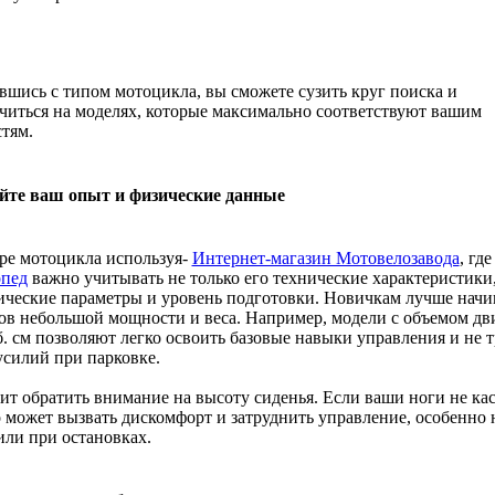
шись с типом мотоцикла, вы сможете сузить круг поиска и
читься на моделях, которые максимально соответствуют вашим
тям.
те ваш опыт и физические данные
ре мотоцикла используя-
Интернет-магазин Мотовелозавода
, гд
опед
важно учитывать не только его технические характеристики,
ческие параметры и уровень подготовки. Новичкам лучше начи
в небольшой мощности и веса. Например, модели с объемом дв
б. см позволяют легко освоить базовые навыки управления и не 
силий при парковке.
ит обратить внимание на высоту сиденья. Если ваши ноги не ка
о может вызвать дискомфорт и затруднить управление, особенно 
или при остановках.