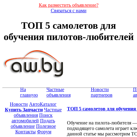
Как разместить объявление?
Связаться с нами
ТОП 5 самолетов для
обучения пилотов-любителей
На
Частные
Новости
П
главную
объявления
партнеров
а
Новости
АвтоКаталог
ТОП 5 самолетов для обучения
Купить Запчасти
Частные
объявления
Поиск
автомобилей
Подать
Обучение на пилота-любителя —
объявление
Полезное
подходящего самолета играет кл
Контакты
Форум
данной статье мы рассмотрим ТО