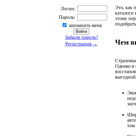
Это, как 
Логин:
каталоги 
Пароль:
этому пе
подобрать
запомнить меня
Забыли пароль?
Чем в
Регистрация →
Страховые
Однако в 
восстано
выгодной.
Эко
нед
зап
Шир
авт
том