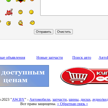
ные объявления
Новые запчасти
Поиск авто
Авто
6-2023 "
AW.BY
" -
Автомобили
,
запчасти
,
шины
,
диски
,
аудио/ви
Все права защищены.
» Обратная связь «