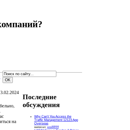
 компаний?
м
3.02.2024
Последние
обсуждения
бельно,
.
ас
Why Can’t You Access the
Traffic Management 12123 App
титься на
Overseas
написал:
yezi8899