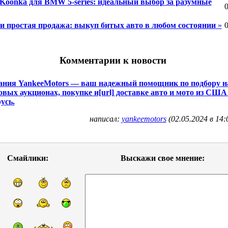
Koonka для BMW 5-series: идеальный выбор за разумные
0
и простая продажа: выкуп битых авто в любом состоянии
»
0
Комментарии к новости
ния YankeeMotors — ваш надежный помощник по подбору н
овых аукционах, покупке и[url] доставке авто и мото из США
усь.
написал:
yankeemotors
(02.05.2024 в 14:
Смайлики:
Выскажи свое мнение: