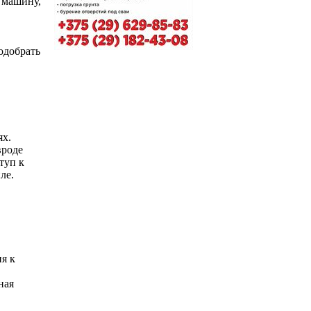
 машину,
одобрать
ях.
вроде
туп к
ле.
я к
ная