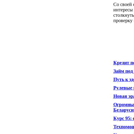
Со своей 
интересы
столкнуть
проверку 
Кредит п
Займ под
Путь к з
Рулевые 
Новая эр
Огромный
Беларуси
Курс 95: 
Техпомощ