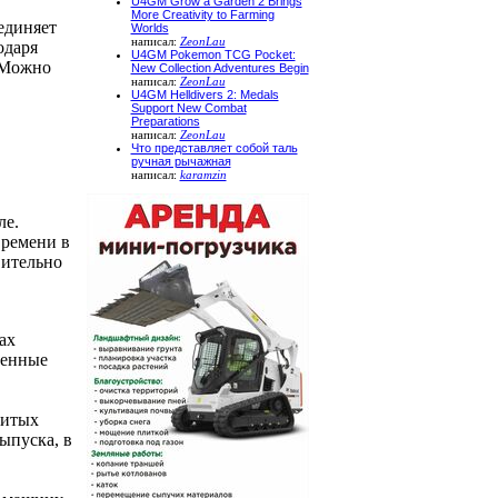
U4GM Grow a Garden 2 Brings
More Creativity to Farming
единяет
Worlds
написал:
ZeonLau
одаря
U4GM Pokemon TCG Pocket:
 Можно
New Collection Adventures Begin
написал:
ZeonLau
U4GM Helldivers 2: Medals
Support New Combat
Preparations
написал:
ZeonLau
Что представляет собой таль
ручная рычажная
написал:
karamzin
ле.
времени в
вительно
ах
ленные
битых
ыпуска, в