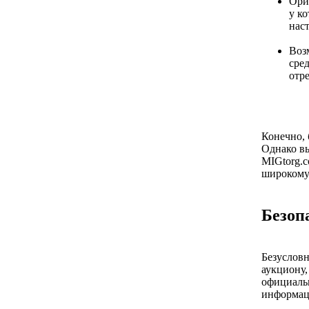
Ори
у к
наст
Воз
сре
отре
Конечно, 
Однако вы
MIGtorg.c
широкому 
Безоп
Безусловн
аукциону,
официаль
информац