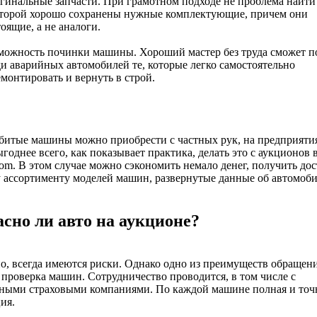
гинальные запчасти. При грамотном подходе не проблема найти
оторой хорошо сохранены нужные комплектующие, причем они
оящие, а не аналоги.
можность починки машины. Хороший мастер без труда сможет п
ди аварийных автомобилей те, которые легко самостоятельно
монтировать и вернуть в строй.
битые машины можно приобрести с частных рук, на предприяти
годнее всего, как показывает практика, делать это с аукционов 
om. В этом случае можно сэкономить немало денег, получить дос
ассортименту моделей машин, развернутые данные об автомоби
асно ли авто на аукционе?
о, всегда имеются риски. Однако одно из преимуществ обращени
 проверка машин. Сотрудничество проводится, в том числе с
ными страховыми компаниями. По каждой машине полная и точ
ия.