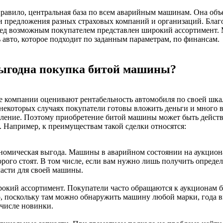
правило, центральная база по всем аварийным машинам. Она объ
и предложения разных страховых компаний и организаций. Благ
ред возможным покупателем представлен широкий ассортимент.
 авто, которое подходит по заданным параметрам, по финансам.
ыгодна покупка битой машины?
 компании оценивают рентабельность автомобиля по своей шка
некоторых случаях покупатели готовы вложить деньги и много 
вление. Поэтому приобретение битой машины может быть дейст
 Например, к преимуществам такой сделки относятся:
номическая выгода. Машины в аварийном состоянии на аукцион
орого стоят. В том числе, если вам нужно лишь получить опреде
части для своей машины.
окий ассортимент. Покупатели часто обращаются к аукционам 
о, поскольку там можно обнаружить машину любой марки, года в
 числе новинки.