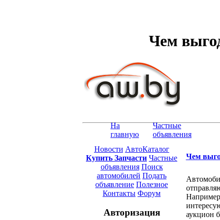
Чем выгод
На
Частные
главную
объявления
Новости
АвтоКаталог
Чем выго
Купить Запчасти
Частные
объявления
Поиск
автомобилей
Подать
Автомобил
объявление
Полезное
отправляю
Контакты
Форум
Например,
интересу
Авторизация
аукцион 