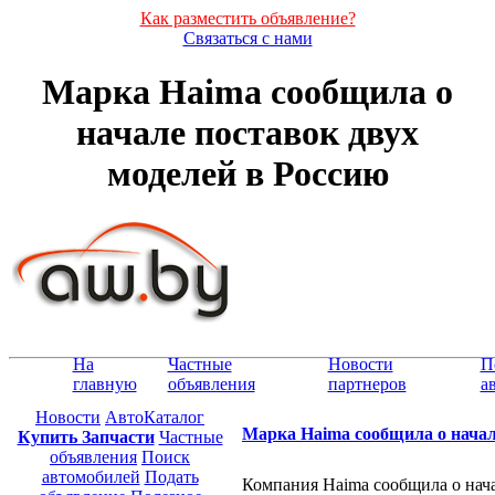
Как разместить объявление?
Связаться с нами
Марка Haima сообщила о
начале поставок двух
моделей в Россию
На
Частные
Новости
П
главную
объявления
партнеров
а
Новости
АвтоКаталог
Марка Haima сообщила о начал
Купить Запчасти
Частные
объявления
Поиск
автомобилей
Подать
Компания Haima сообщила о нача