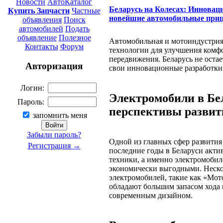
Новости
АвтоКаталог
Беларусь на Колесах: Инноваци
Купить Запчасти
Частные
новейшие автомобильные при
объявления
Поиск
автомобилей
Подать
объявление
Полезное
Автомобильная и мотоиндустрия 
Контакты
Форум
технологии для улучшения комфо
передвижения. Беларусь не остае
Авторизация
свои инновационные разработки
Логин:
Электромобили в Бел
Пароль:
перспективы развит
запомнить меня
Забыли пароль?
Одной из главных сфер развития
Регистрация →
последние годы в Беларуси акт
техники, а именно электромобил
экономически выгодными. Неско
электромобилей, такие как «Мот
обладают большим запасом хода н
современным дизайном.