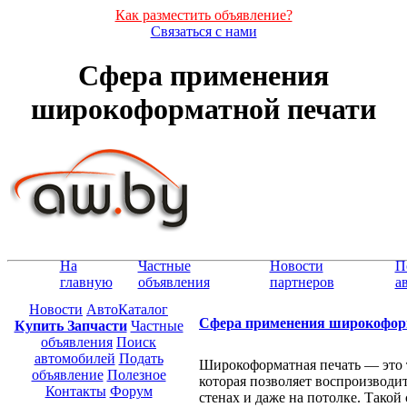
Как разместить объявление?
Связаться с нами
Сфера применения
широкоформатной печати
На
Частные
Новости
П
главную
объявления
партнеров
а
Новости
АвтоКаталог
Сфера применения широкофор
Купить Запчасти
Частные
объявления
Поиск
автомобилей
Подать
Широкоформатная печать — это 
объявление
Полезное
которая позволяет воспроизводит
Контакты
Форум
стенах и даже на потолке. Такой