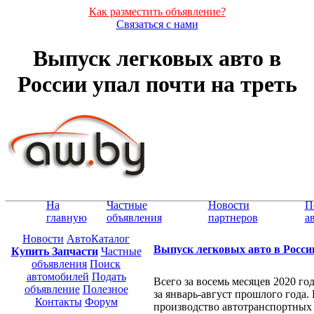
Как разместить объявление?
Связаться с нами
Выпуск легковых авто в
России упал почти на треть
На
Частные
Новости
П
главную
объявления
партнеров
а
Новости
АвтоКаталог
Выпуск легковых авто в России
Купить Запчасти
Частные
объявления
Поиск
автомобилей
Подать
Всего за восемь месяцев 2020 г
объявление
Полезное
за январь-август прошлого года. 
Контакты
Форум
производство автотранспортных 