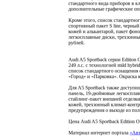
стандартного вида приборов в к
дополнительные графические опц
Кроме этого, список стандартно
спортивный пакет S line, черный
кожей и алькантарой, пакет фон
легкосплавные диски, трехзонны
рублей.
Audi A5 Sportback серии Edition
249 л.с. с технологией mild hybr
список стандартного оснащения
«Город» и «Парковка». Окраска 
Для A5 Sportback также доступн
панель, 19-дюймовые легкосплав
стайлинг-пакет внешней отделки
кожей, трехзонный климат-контро
предупреждения о выходе из пол
Цена Audi A5 Sportback Edition O
Материал интернет портала
«Авт