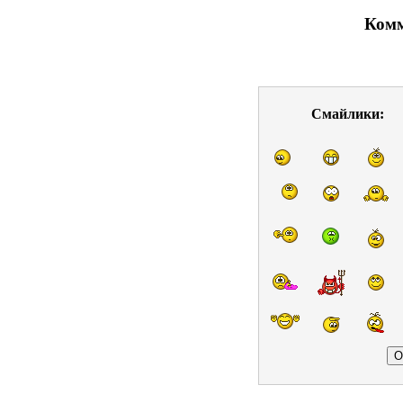
Комм
Смайлики: