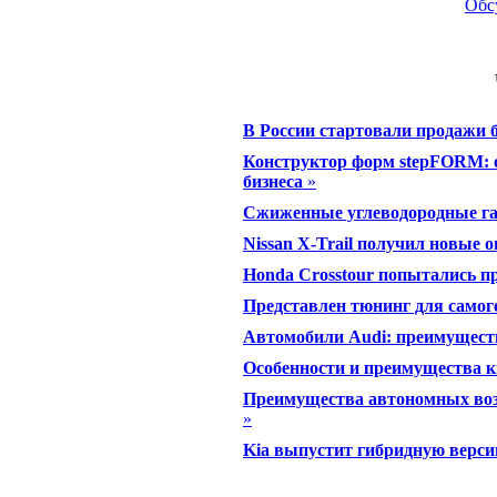
Обс
В России стартовали продажи б
Конструктор форм stepFORM: 
бизнеса
»
Сжиженные углеводородные г
Nissan X-Trail получил новые 
Honda Crosstour попытались пр
Представлен тюнинг для самого
Автомобили Audi: преимущест
Особенности и преимущества к
Преимущества автономных воз
»
Kia выпустит гибридную верси