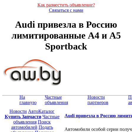
Как разместить объявление?
Связаться с нами
Audi привезла в Россию
лимитированные A4 и A5
Sportback
На
Частные
Новости
П
главную
объявления
партнеров
а
Новости
АвтоКаталог
Audi привезла в Россию лимит
Купить Запчасти
Частные
объявления
Поиск
автомобилей
Подать
Автомобили особой серии получ