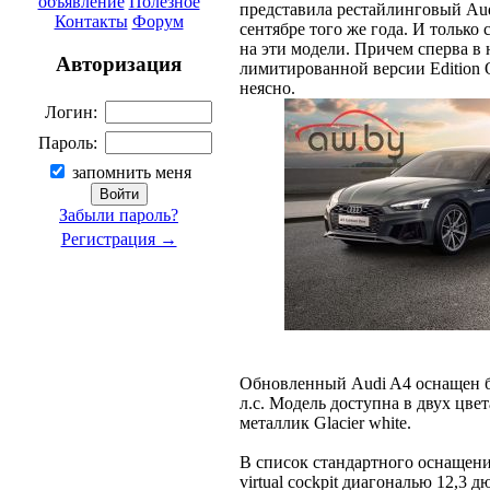
объявление
Полезное
представила рестайлинговый Aud
Контакты
Форум
сентябре того же года. И только
на эти модели. Причем сперва в
Авторизация
лимитированной версии Edition 
неясно.
Логин:
Пароль:
запомнить меня
Забыли пароль?
Регистрация →
Обновленный Audi A4 оснащен б
л.с. Модель доступна в двух цве
металлик Glacier white.
В список стандартного оснащени
virtual cockpit диагональю 12,3