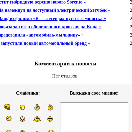
стит гибридную версию нового Sorento
»
2
sla намекнул на доступный электрический хэтчбек
»
2
tang из фильма «Я — легенда» пустят с молотка
»
2
показала тизер обновленного кроссовера Kona
»
2
представила «автомобиль-мыльницу»
»
2
запустили новый автомобильный бренд
»
2
Комментарии к новости
Нет отзывов.
Смайлики:
Выскажи свое мнение: