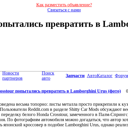
Как разместить объявление?
Связаться с нами
опытались превратить в Lambo
Новости
Поиск
Запчасти
АвтоКаталог
Фору
партнеров
авто
osstour попытались превратить в Lamborghini Urus (фото)
0
оведена весьма топорно: листы металла просто прикрепили к ку
. Пользователи Reddit.com в разделе Shitty Car Mods обсуждают ве
переделку белого Honda Crosstour, замеченного в Палм-Спрингс
я. По фотографиям автомобиля можно догадаться, что автор хо
ь японский кроссовер в подобие Lamborghini Urus, однако реали