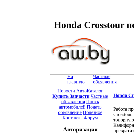
Honda Crosstour п
На
Частные
главную
объявления
Новости
АвтоКаталог
Honda Cr
Купить Запчасти
Частные
объявления
Поиск
автомобилей
Подать
Работа пр
объявление
Полезное
Crosstour
Контакты
Форум
топорную 
Калифорни
Авторизация
превратит