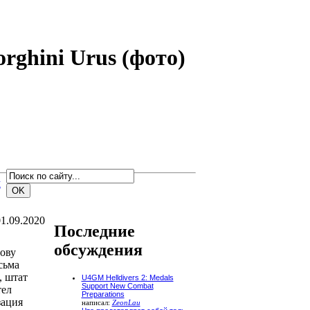
rghini Urus (фото)
м
1.09.2020
Последние
обсуждения
зову
сьма
, штат
U4GM Helldivers 2: Medals
Support New Combat
тел
Preparations
зация
написал:
ZeonLau