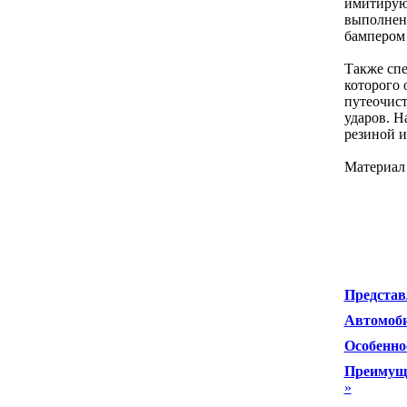
имитируют
выполненн
бампером 
Также спе
которого
путеочист
ударов. Н
резиной и
Материал
Представ
Автомоби
Особенно
Преимуще
»