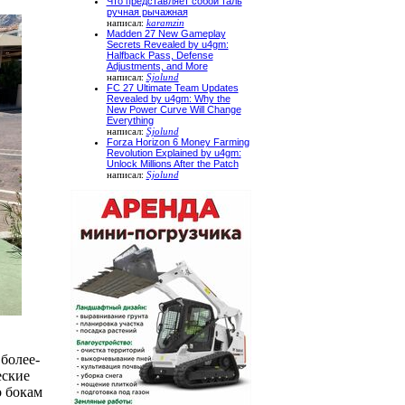
Что представляет собой таль
ручная рычажная
написал:
karamzin
Madden 27 New Gameplay
Secrets Revealed by u4gm:
Halfback Pass, Defense
Adjustments, and More
написал:
Sjolund
FC 27 Ultimate Team Updates
Revealed by u4gm: Why the
New Power Curve Will Change
Everything
написал:
Sjolund
Forza Horizon 6 Money Farming
Revolution Explained by u4gm:
Unlock Millions After the Patch
написал:
Sjolund
более-
еские
о бокам