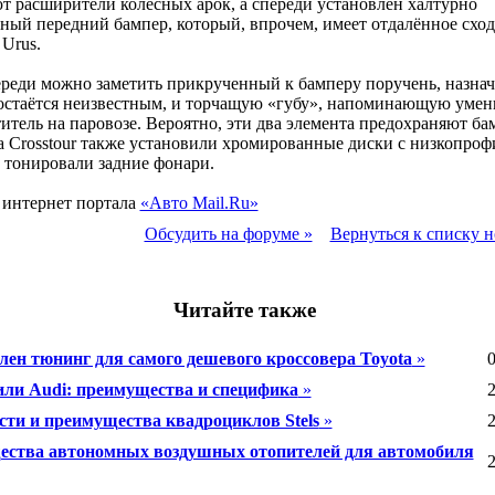
 расширители колёсных арок, а спереди установлен халтурно
ый передний бампер, который, впрочем, имеет отдалённое сход
Urus.
реди можно заметить прикрученный к бамперу поручень, назна
 остаётся неизвестным, и торчащую «губу», напоминающую уме
итель на паровозе. Вероятно, эти два элемента предохраняют ба
а Crosstour также установили хромированные диски с низкопро
 тонировали задние фонари.
 интернет портала
«Авто Mail.Ru»
Обсудить на форуме »
Вернуться к списку н
Читайте также
лен тюнинг для самого дешевого кроссовера Toyota
»
0
ли Audi: преимущества и специфика
»
2
сти и преимущества квадроциклов Stels
»
2
ства автономных воздушных отопителей для автомобиля
2