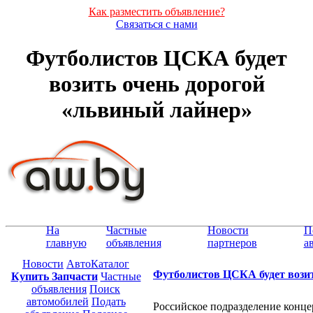
Как разместить объявление?
Связаться с нами
Футболистов ЦСКА будет
возить очень дорогой
«львиный лайнер»
На
Частные
Новости
П
главную
объявления
партнеров
а
Новости
АвтоКаталог
Футболистов ЦСКА будет возит
Купить Запчасти
Частные
объявления
Поиск
автомобилей
Подать
Российское подразделение кон