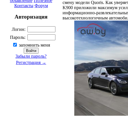
объявление
Полезное
смену модели Quoris. Как уверяе
Контакты
Форум
K900 приложили максимум усили
информационно-развлекательны
Авторизация
высокотехнологичным автомобил
Логин:
Пароль:
запомнить меня
Забыли пароль?
Регистрация →