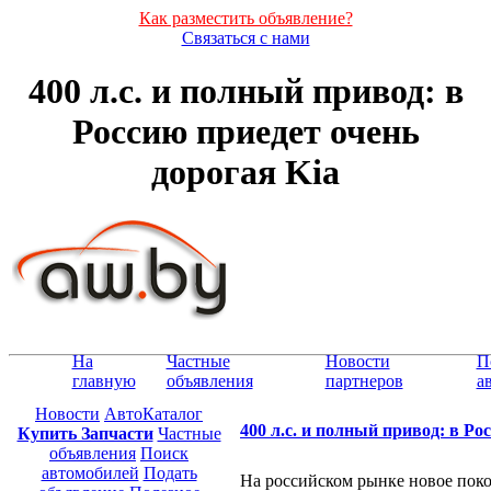
Как разместить объявление?
Связаться с нами
400 л.с. и полный привод: в
Россию приедет очень
дорогая Kia
На
Частные
Новости
П
главную
объявления
партнеров
а
Новости
АвтоКаталог
400 л.с. и полный привод: в Ро
Купить Запчасти
Частные
объявления
Поиск
автомобилей
Подать
На российском рынке новое поко