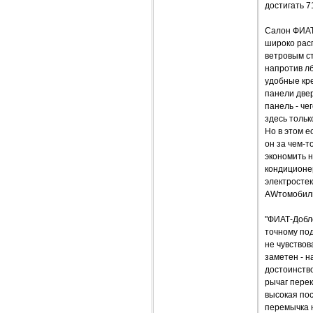
достигать 7
Салон ФИАТа
широко расп
ветровым ст
напротив л
удобные кре
панели две
панель - че
здесь тольк
Но в этом е
он за чем-т
экономить н
кондиционе
электросте
AWтомобиль
"ФИАТ-Добл
точному под
не чувствов
заметен - н
достоинство
рычаг пере
высокая по
перемычка н