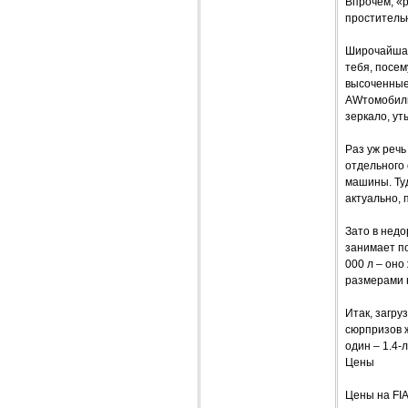
Впрочем, «р
простительн
Широчайшая
тебя, посем
высоченные,
AWтомобиль,
зеркало, ут
Раз уж речь
отдельного
машины. Туд
актуально, 
Зато в недо
занимает по
000 л – оно
размерами 
Итак, загру
сюрпризов ж
один – 1.4-
Цены
Цены на FIA