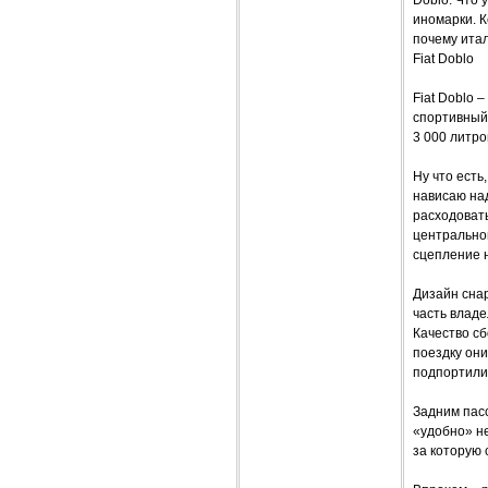
иномарки. К
почему ита
Fiat Doblo
Fiat Doblo 
спортивный
3 000 литро
Ну что есть
нависаю над
расходовать
центральной
сцепление 
Дизайн снар
часть владе
Качество сб
поездку они
подпортили.
Задним пасс
«удобно» не
за которую 