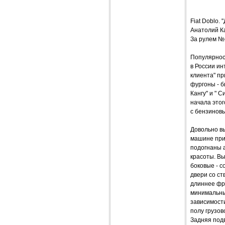
Fiat Dobl
Анатолий К
За рулем №
Популярнос
в России ин
клиента" п
фургоны - б
Кангу" и " 
начала это
с бензиновы
Довольно в
машине при
подогнаны а
красоты. Вы
боковые - с
двери со ст
длиннее фра
минимальный
зависимости
полу грузо
Задняя подв