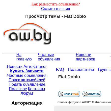
Как разместить объявление?
Связаться с нами
Просмотр темы - Fiat Doblo
На
Частные
Новости
главную
объявления
партнеров
Новости
АвтоКаталог
FAQ
Пользователи
Групп
Купить Запчасти
Частные объявления
Fiat Doblo
Поиск автомобилей
Подать объявление
Полезное
Контакты
Форум
»
Авторизация
Список форумов АW.BY
Итальянски