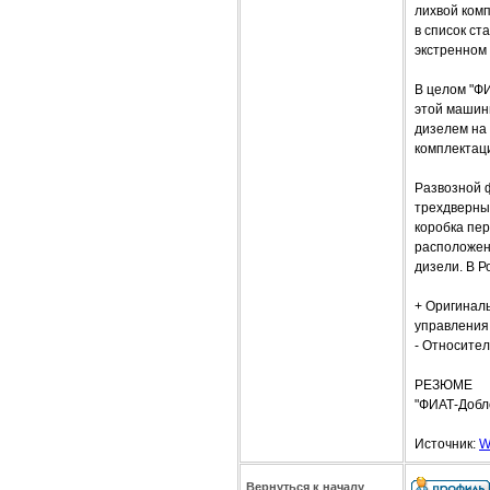
лихвой ком
в список ст
экстренном 
В целом "Ф
этой машины
дизелем на 
комплектаци
Развозной ф
трехдверным
коробка пер
расположен
дизели. В 
+ Оригинал
управления,
- Относител
РЕЗЮМЕ
"ФИАТ-Добло
Источник:
W
Вернуться к началу