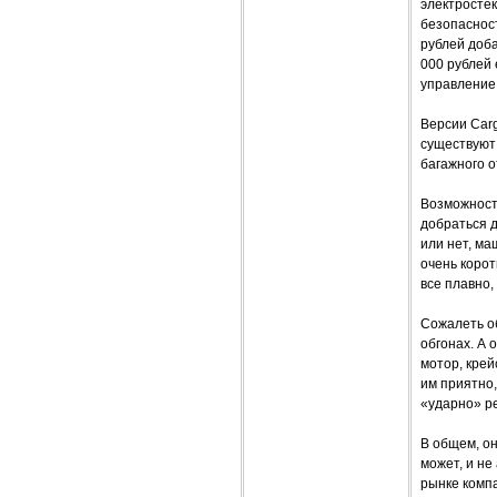
электросте
безопасност
рублей доба
000 рублей 
управление
Версии Carg
существуют 
багажного о
Возможност
добраться 
или нет, ма
очень корот
все плавно,
Сожалеть об
обгонах. А
мотор, крей
им приятно,
«ударно» ре
В общем, он
может, и не
рынке компа