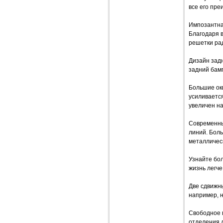
все его пре
Импозантна
Благодаря 
решетки ра
Дизайн зад
задний бам
Большие ок
усиливаетс
увеличен на
Современны
линий. Бол
металлическ
Узнайте бо
жизнь легче
Две сдвижны
например, н
Свободное 
отделения д