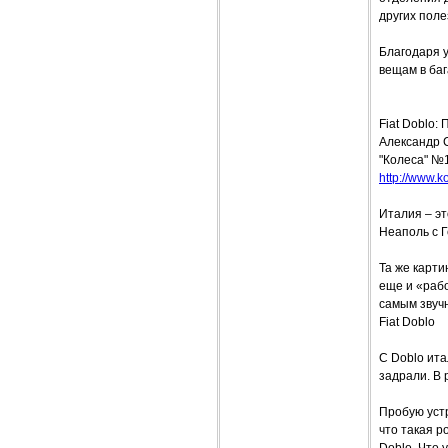
других пол
Благодаря у
вещам в ба
Fiat Doblo:
Александр 
"Колеса" №
http://www.ko
Италия – э
Неаполь с 
Та же карти
еще и «рабо
самым звучн
Fiat Doblo
С Doblo ита
задрали. В 
Пробую устр
что такая р
Doblo. Что 